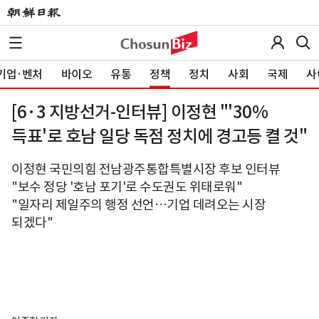
기업·벤처
바이오
유통
정책
정치
사회
국제
사
[6·3 지방선거-인터뷰] 이정현 "'30%
득표'로 호남 일당 독점 정치에 경고등 켤 것"
이정현 국민의힘 전남광주통합특별시장 후보 인터뷰
"보수 정당 '호남 포기'로 수도권도 위태로워"
"일자리 제일주의 행정 선언…기업 데려오는 시장
되겠다"