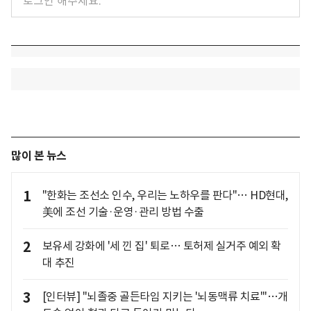
많이 본 뉴스
1
"한화는 조선소 인수, 우리는 노하우를 판다"… HD현대,
美에 조선 기술·운영·관리 방법 수출
2
보유세 강화에 '세 낀 집' 퇴로… 토허제 실거주 예외 확
대 추진
3
[인터뷰] "뇌졸중 골든타임 지키는 '뇌동맥류 치료'"…개