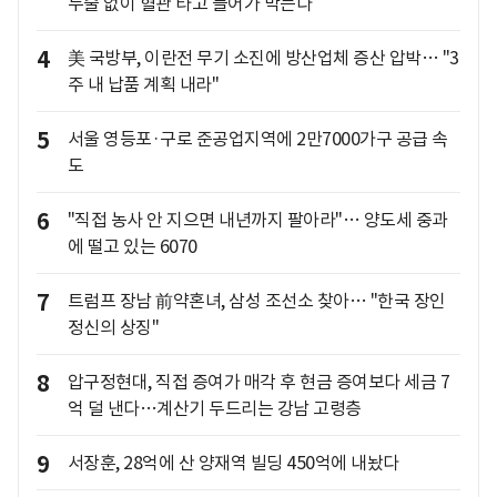
두술 없이 혈관 타고 들어가 막는다
4
美 국방부, 이란전 무기 소진에 방산업체 증산 압박… "3
주 내 납품 계획 내라"
5
서울 영등포·구로 준공업지역에 2만7000가구 공급 속
도
6
"직접 농사 안 지으면 내년까지 팔아라"… 양도세 중과
에 떨고 있는 6070
7
트럼프 장남 前약혼녀, 삼성 조선소 찾아… "한국 장인
정신의 상징"
8
압구정현대, 직접 증여가 매각 후 현금 증여보다 세금 7
억 덜 낸다…계산기 두드리는 강남 고령층
9
서장훈, 28억에 산 양재역 빌딩 450억에 내놨다