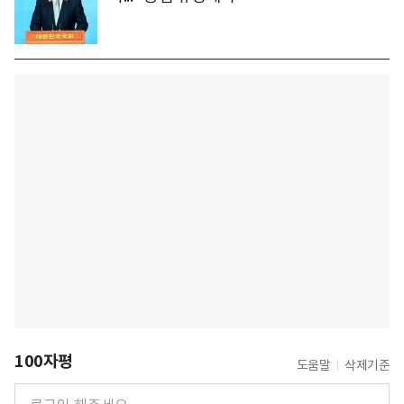
100자평
도움말
삭제기준