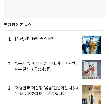
연예 많이 본 뉴스
1
[사진]청담동에 뜬 김희애
2
방은희 "두 번의 결혼 실패..아들 허락받고
이혼 결심" ('특종세상')
3
'이병헌♥ '이민정, '꽃남' 단발여신 나왔네
"그래 이혼하자 대표..감쟈합니다"