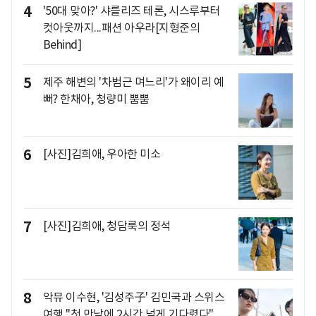
4
'50대 맞아?' 샤를리즈 테론, 시스루부터
컷아웃까지...패션 아우라[지형준의
Behind]
5
제주 해변의 '차범근 며느리'가 왜이리 예
뻐? 한채아, 청량미 뿜뿜
6
[사진]김희애, 우아한 미소
7
[사진]김희애, 청담룩의 정석
8
악뮤 이수현, '김성주子' 김민국과 스위스
여행 "첫 만남에 2시간 넘게 기다렸다"