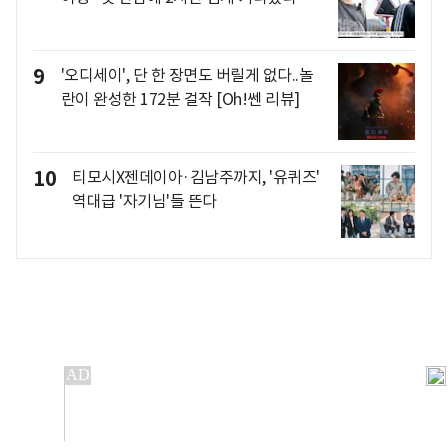
9
'오디세이', 단 한 장면도 버릴게 없다..놀
란이 완성한 172분 걸작 [Oh!쎈 리뷰]
10
티모시X젠데이아·김남주까지, '유퀴즈'
역대급 '자기님'들 뜬다
개인정보처리방침
앱설치(Android)