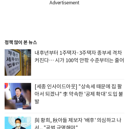
정책 많이 본 뉴스
내후년부터 1주택자·3주택자 종부세 격차
커진다… 시가 100억 안팎 수준부터는 줄어
[세종 인사이드아웃] "상속세 때문에 집 팔
아서 되겠냐" 李 약속한 '공제 확대' 도입 불
발
與 황희, 秋아들 제보자 '배후' 의심하고 나
서... "공범 규명해야"