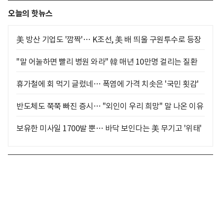
오늘의 핫뉴스
美 방산 기업도 '깜짝'… K조선, 美 배 띄울 구원투수로 등장
"말 어눌하면 빨리 병원 와라" 韓 매년 10만명 걸리는 질환
휴가철에 회 먹기 글렀네… 폭염에 가격 치솟은 '국민 횟감'
반도체도 쭉쭉 빠진 증시… "외인이 우리 희망" 말 나온 이유
보유한 미사일 1700발 뿐… 바닥 보인다는 美 무기고 '위태'