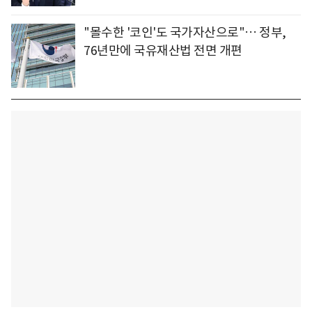
"몰수한 '코인'도 국가자산으로"… 정부,
76년만에 국유재산법 전면 개편