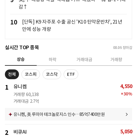
9
감↑
10
[단독] K9 자주포 수출 공신 'K10 탄약운반차', 21년
만에 성능 개량
실시간 TOP 종목
08.06
장마감
상승
하락
거래대금
거래량
전체
코스피
코스닥
ETF
4,550
1
유니켐
+
30
%
거래량
60,138
거래대금
2.7억
유니켐, 美 루미아 테크놀로지스 인수…85억7400만원
5,050
2
비큐AI