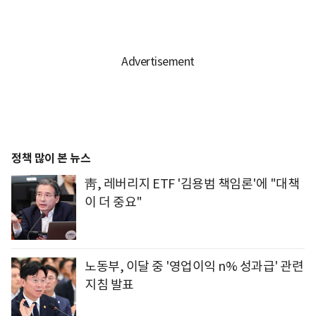
정책 많이 본 뉴스
靑, 레버리지 ETF '김용범 책임론'에 "대책
이 더 중요"
노동부, 이달 중 '영업이익 n% 성과급' 관련
지침 발표