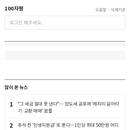
100자평
도움말
삭제기준
많이 본 뉴스
1
"그 세금 절대 못 낸다"… 양도세 공포에 '제자리 갈아타
기·교환 매매' 꿈틀
2
추석 전 '민생지원금' 또 푼다…1인당 최대 50만원 어디