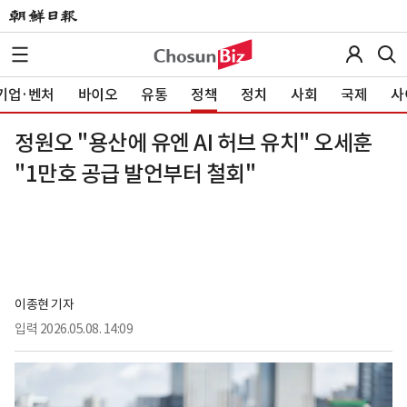
기업·벤처
바이오
유통
정책
정치
사회
국제
사
정원오 "용산에 유엔 AI 허브 유치" 오세훈
"1만호 공급 발언부터 철회"
이종현 기자
입력
2026.05.08. 14:09