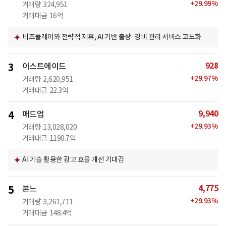
+
29.99
%
거래량
324,951
거래대금
16억
비즈플레이와 전략적 제휴, AI 기반 출장·경비 관리 서비스 고도화
928
3
이스트에이드
+
29.97
%
거래량
2,620,951
거래대금
22.3억
9,940
4
매드업
+
29.93
%
거래량
13,028,020
거래대금
1190.7억
AI 기술 활용한 광고 효율 개선 기대감
4,775
5
본느
+
29.93
%
거래량
3,261,711
거래대금
148.4억