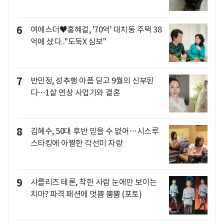
6
여에스더♥홍혜걸, '70억' 대치동 주택 38
억에 샀다.."도둑X 심보"
7
반민정, 성추행 아픔 딛고 9월의 신부된
다…1살 연상 사업가와 결혼
8
김혜수, 50대 후반 믿을 수 없어…시스루
스타킹에 아찔한 각선미 자랑
9
샤를리즈 테론, 착한 사람 눈에만 보이는
치마? 파격 패션에 멋쁨 뿜뿜 (포토)