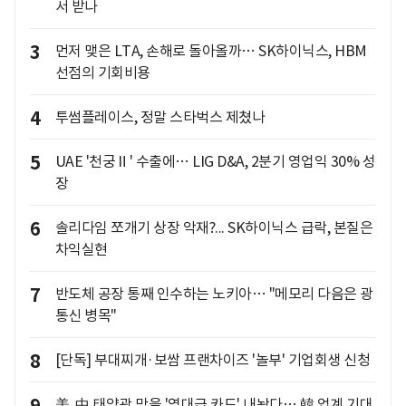
서 받나
3
먼저 맺은 LTA, 손해로 돌아올까… SK하이닉스, HBM
선점의 기회비용
4
투썸플레이스, 정말 스타벅스 제쳤나
5
UAE '천궁Ⅱ' 수출에… LIG D&A, 2분기 영업익 30% 성
장
6
솔리다임 쪼개기 상장 악재?... SK하이닉스 급락, 본질은
차익실현
7
반도체 공장 통째 인수하는 노키아… "메모리 다음은 광
통신 병목"
8
[단독] 부대찌개·보쌈 프랜차이즈 '놀부' 기업회생 신청
美, 中 태양광 막을 '역대급 카드' 내놨다… 韓 업계 기대