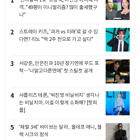
1
격.."49평이 미니멀리즘? 많이 출세했구
나"
2
스트레이 키즈, '과거 vs 미래'로 갈 수 있
다면? 리노 "딱 2주 전으로 가고 싶다"
3
서강준, 안은진과 10년 장기연애 무드 포
착…'너말고다른연애' 첫 스틸컷 공개
4
샤를리즈 테론, '박진영 비닐바지' 생각나
는 비닐치마..이걸 이렇게 소화해? [핫피
플]
5
'재벌 3세' 바이브는 달라.. 올데프 애니, 블
랙 시크의 정석