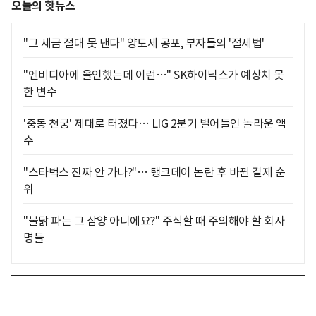
오늘의 핫뉴스
"그 세금 절대 못 낸다" 양도세 공포, 부자들의 '절세법'
"엔비디아에 올인했는데 이런…" SK하이닉스가 예상치 못
한 변수
'중동 천궁' 제대로 터졌다… LIG 2분기 벌어들인 놀라운 액
수
"스타벅스 진짜 안 가나?"… 탱크데이 논란 후 바뀐 결제 순
위
"불닭 파는 그 삼양 아니에요?" 주식할 때 주의해야 할 회사
명들