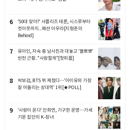
6
'50대 맞아?' 샤를리즈 테론, 시스루부터
컷아웃까지...패션 아우라[지형준의
Behind]
7
유아인, 자숙 중 남사친과 대놓고 '볼뽀뽀'
반전 근황.."사랑할게"[핫피플]
8
박보검, BTS 뷔 제쳤다…'아이유와 가장
잘 어울리는 상대역' 1위[★POLL]
9
'사랑이 온다' 안희연, 기구한 운명…가세
기운 집안의 K-장녀