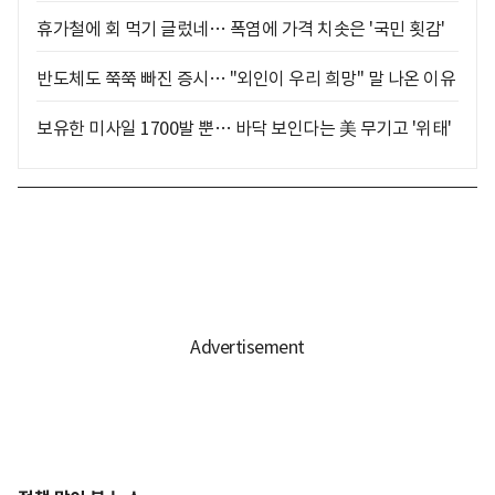
휴가철에 회 먹기 글렀네… 폭염에 가격 치솟은 '국민 횟감'
반도체도 쭉쭉 빠진 증시… "외인이 우리 희망" 말 나온 이유
보유한 미사일 1700발 뿐… 바닥 보인다는 美 무기고 '위태'