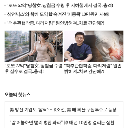
오늘의 핫뉴스
美 방산 기업도 '깜짝'… K조선, 美 배 띄울 구원투수로 등장
"말 어눌하면 빨리 병원 와라" 韓 매년 10만명 걸리는 질환