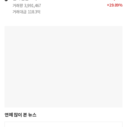
+
29.89
%
거래량
3,991,467
거래대금
118.3억
연예 많이 본 뉴스