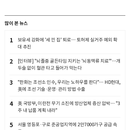
많이 본 뉴스
1
보유세 강화에 '세 낀 집' 퇴로… 토허제 실거주 예외 확
대 추진
2
[인터뷰] "뇌졸중 골든타임 지키는 '뇌동맥류 치료'"…개
두술 없이 혈관 타고 들어가 막는다
3
"한화는 조선소 인수, 우리는 노하우를 판다"… HD현대,
美에 조선 기술·운영·관리 방법 수출
4
美 국방부, 이란전 무기 소진에 방산업체 증산 압박… "3
주 내 납품 계획 내라"
5
서울 영등포·구로 준공업지역에 2만7000가구 공급 속