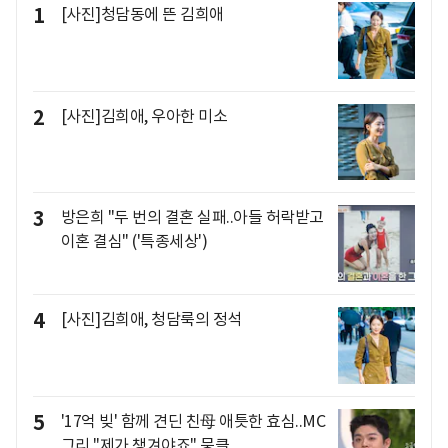
1
[사진]청담동에 뜬 김희애
2
[사진]김희애, 우아한 미소
3
방은희 "두 번의 결혼 실패..아들 허락받고
이혼 결심" ('특종세상')
4
[사진]김희애, 청담룩의 정석
5
'17억 빚' 함께 견딘 친母 애틋한 효심..MC
그리 "제가 챙겨야죠" 뭉클