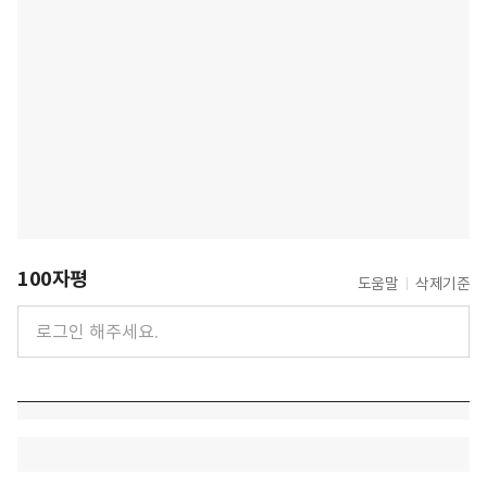
100자평
도움말
삭제기준