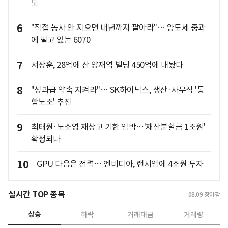
도
6
"직접 농사 안 지으면 내년까지 팔아라"… 양도세 중과
에 떨고 있는 6070
7
서장훈, 28억에 산 양재역 빌딩 450억에 내놨다
8
"성과급 약속 지켜라"… SK하이닉스, 생산·사무직 '통
합노조' 추진
9
최태원·노소영 재상고 기한 임박…'재산분할금 1조원'
확정되나
10
GPU 다음은 전력… 엔비디아, 랜시엄에 4조원 투자
실시간 TOP 종목
08.09
장마감
상승
하락
거래대금
거래량