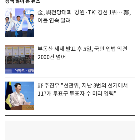
정책 많이 본 뉴스
金, 與전당대회 '강원·TK' 경선 1위… 鄭,
이틀 연속 밀려
부동산 세제 발표 후 5일, 국민 입법 의견
2000건 넘어
野 주진우 "선관위, 지난 3번의 선거에서
117개 투표구 투표자 수 미리 입력"