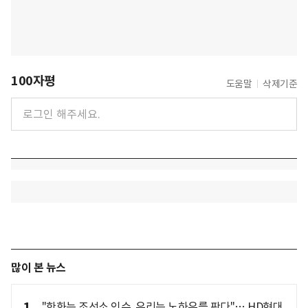
100자평
도움말
삭제기준
많이 본 뉴스
"한화는 조선소 인수, 우리는 노하우를 판다"… HD현대,