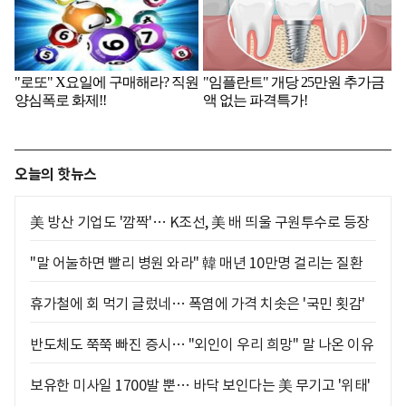
오늘의 핫뉴스
美 방산 기업도 '깜짝'… K조선, 美 배 띄울 구원투수로 등장
"말 어눌하면 빨리 병원 와라" 韓 매년 10만명 걸리는 질환
휴가철에 회 먹기 글렀네… 폭염에 가격 치솟은 '국민 횟감'
반도체도 쭉쭉 빠진 증시… "외인이 우리 희망" 말 나온 이유
보유한 미사일 1700발 뿐… 바닥 보인다는 美 무기고 '위태'