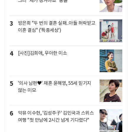
그리 "제가 챙겨야죠" 뭉클
3
방은희 "두 번의 결혼 실패..아들 허락받고
이혼 결심" ('특종세상')
4
[사진]김희애, 우아한 미소
5
'의사 남편♥' 재혼 윤해영, 55세 믿기지
않는 미모
6
악뮤 이수현, '김성주子' 김민국과 스위스
여행 "첫 만남에 2시간 넘게 기다렸다"