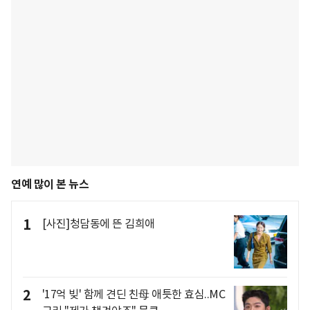
연예 많이 본 뉴스
1
[사진]청담동에 뜬 김희애
2
'17억 빚' 함께 견딘 친母 애틋한 효심..MC