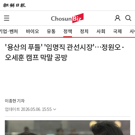
기업·벤처
바이오
유통
정책
정치
사회
국제
사
'용산의 푸들' '임명직 관선시장'…정원오·
오세훈 캠프 막말 공방
이종현 기자
업데이트
2026.05.06. 15:55