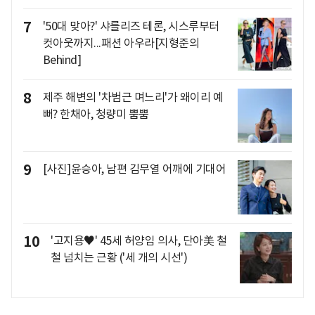
7
'50대 맞아?' 샤를리즈 테론, 시스루부터
컷아웃까지...패션 아우라[지형준의
Behind]
8
제주 해변의 '차범근 며느리'가 왜이리 예
뻐? 한채아, 청량미 뿜뿜
9
[사진]윤승아, 남편 김무열 어깨에 기대어
10
'고지용♥' 45세 허양임 의사, 단아美 철
철 넘치는 근황 ('세 개의 시선')