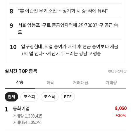
8
"美 이란전 무기 소진… 장기화 시 중·러에 유리"
9
서울 영등포·구로 준공업지역에 2만7000가구 공급 속
도
10
압구정현대, 직접 증여가 매각 후 현금 증여보다 세금
7억 덜 낸다…계산기 두드리는 강남 고령층
실시간 TOP 종목
08.09
장마감
상승
하락
거래대금
거래량
전체
코스피
코스닥
ETF
8,060
1
동화기업
+
30
%
거래량
1,338,415
거래대금
105.2억