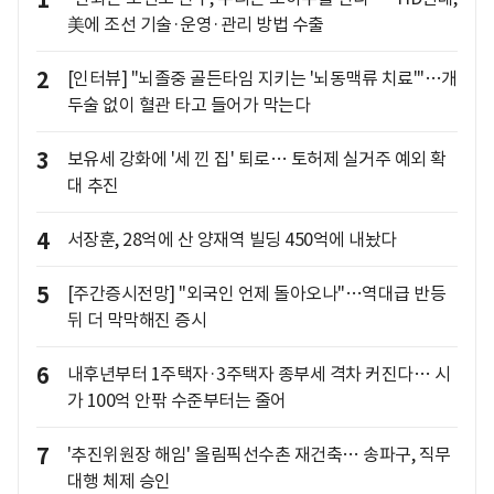
1
美에 조선 기술·운영·관리 방법 수출
2
[인터뷰] "뇌졸중 골든타임 지키는 '뇌동맥류 치료'"…개
두술 없이 혈관 타고 들어가 막는다
3
보유세 강화에 '세 낀 집' 퇴로… 토허제 실거주 예외 확
대 추진
4
서장훈, 28억에 산 양재역 빌딩 450억에 내놨다
5
[주간증시전망] "외국인 언제 돌아오나"…역대급 반등
뒤 더 막막해진 증시
6
내후년부터 1주택자·3주택자 종부세 격차 커진다… 시
가 100억 안팎 수준부터는 줄어
7
'추진위원장 해임' 올림픽선수촌 재건축… 송파구, 직무
대행 체제 승인