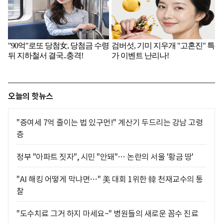
오늘의 핫뉴스
"증여세 7억 줄이는 법 있구먼!" 계산기 두드리는 강남 고령
층
정부 "아파트 짓자", 시민 "안돼"… 논란의 서울 '황금 땅'
"AI 해킹 어떻게 막냐면…" 美 대회 1위한 韓 천재교수의 통
찰
"도수치료 그거 하지 마세요~" 병원들의 새로운 꼼수 진료