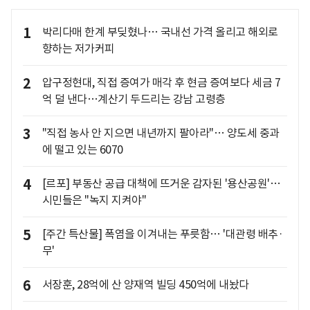
1
박리다매 한계 부딪혔나… 국내선 가격 올리고 해외로
향하는 저가커피
2
압구정현대, 직접 증여가 매각 후 현금 증여보다 세금 7
억 덜 낸다…계산기 두드리는 강남 고령층
3
"직접 농사 안 지으면 내년까지 팔아라"… 양도세 중과
에 떨고 있는 6070
4
[르포] 부동산 공급 대책에 뜨거운 감자된 '용산공원'…
시민들은 "녹지 지켜야"
5
[주간 특산물] 폭염을 이겨내는 푸릇함… '대관령 배추·
무'
6
서장훈, 28억에 산 양재역 빌딩 450억에 내놨다