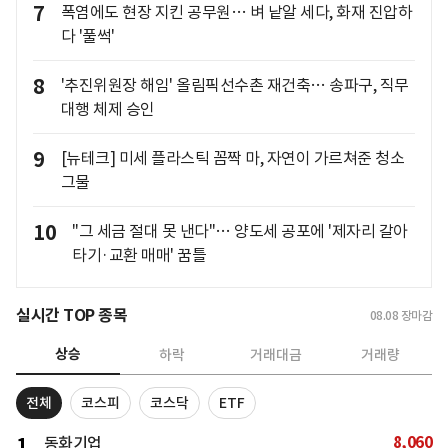
7
폭염에도 현장 지킨 공무원… 벼 낱알 세다, 화재 진압하
다 '풀썩'
8
'추진위원장 해임' 올림픽선수촌 재건축… 송파구, 직무
대행 체제 승인
9
[뉴테크] 미세 플라스틱 꼼짝 마, 자연이 가르쳐준 청소
그물
10
"그 세금 절대 못 낸다"… 양도세 공포에 '제자리 갈아
타기·교환 매매' 꿈틀
실시간 TOP 종목
08.08
장마감
상승
하락
거래대금
거래량
전체
코스피
코스닥
ETF
8,060
1
동화기업