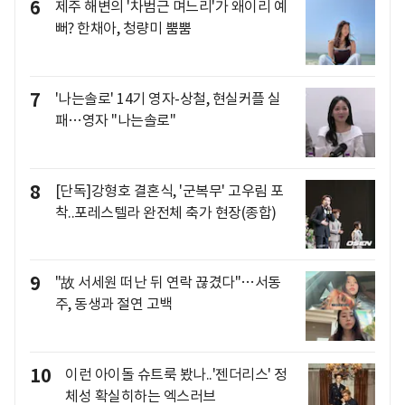
6
제주 해변의 '차범근 며느리'가 왜이리 예
뻐? 한채아, 청량미 뿜뿜
7
'나는솔로' 14기 영자-상철, 현실커플 실
패…영자 "나는솔로"
8
[단독]강형호 결혼식, '군복무' 고우림 포
착..포레스텔라 완전체 축가 현장(종합)
9
"故 서세원 떠난 뒤 연락 끊겼다"…서동
주, 동생과 절연 고백
10
이런 아이돌 슈트룩 봤나..'젠더리스' 정
체성 확실히하는 엑스러브