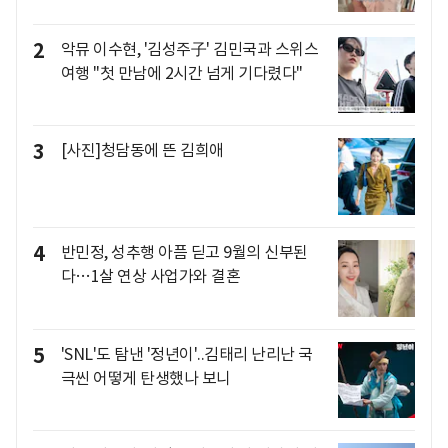
2
악뮤 이수현, '김성주子' 김민국과 스위스
여행 "첫 만남에 2시간 넘게 기다렸다"
3
[사진]청담동에 뜬 김희애
4
반민정, 성추행 아픔 딛고 9월의 신부된
다…1살 연상 사업가와 결혼
5
'SNL'도 탐낸 '정년이'..김태리 난리난 국
극씬 어떻게 탄생했나 보니