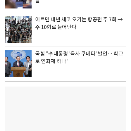
발
이르면 내년 체코 오가는 항공편 주 7회 →
주 10회로 늘어난다
국힘 "李대통령 '육사 쿠데타' 발언… 학교
로 연좌제 하나"