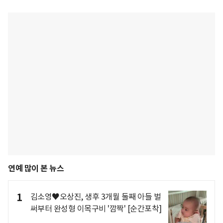
연예 많이 본 뉴스
1
김소영♥오상진, 생후 3개월 둘째 아들 벌
써부터 완성형 이목구비 '깜짝' [순간포착]