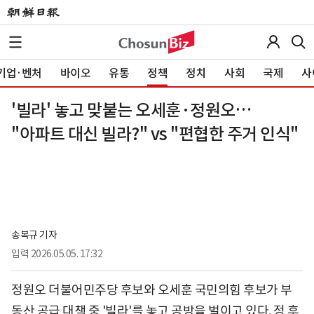
기업·벤처
바이오
유통
정책
정치
사회
국제
사
'빌라' 놓고 맞붙는 오세훈·정원오…
"아파트 대신 빌라?" vs "편협한 주거 인식"
송복규 기자
입력
2026.05.05. 17:32
정원오 더불어민주당 후보와 오세훈 국민의힘 후보가 부
동산 공급 대책 중 '빌라'를 놓고 공방을 벌이고 있다. 정 후