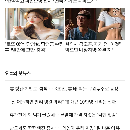
오늘의 핫뉴스
美 방산 기업도 '깜짝'… K조선, 美 배 띄울 구원투수로 등장
"말 어눌하면 빨리 병원 와라" 韓 매년 10만명 걸리는 질환
휴가철에 회 먹기 글렀네… 폭염에 가격 치솟은 '국민 횟감'
반도체도 쭉쭉 빠진 증시… "외인이 우리 희망" 말 나온 이유