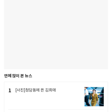
연예 많이 본 뉴스
1
[사진]청담동에 뜬 김희애