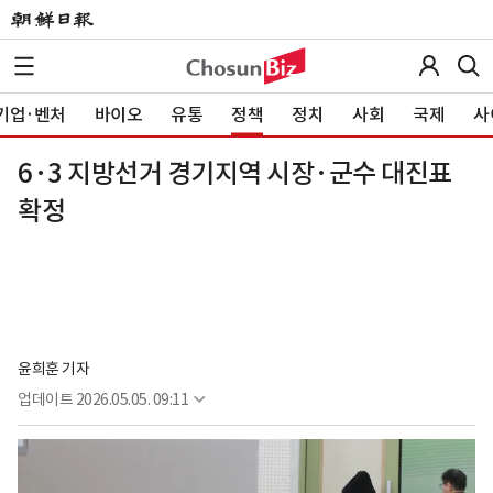
기업·벤처
바이오
유통
정책
정치
사회
국제
사
6·3 지방선거 경기지역 시장·군수 대진표
확정
윤희훈 기자
업데이트
2026.05.05. 09:11