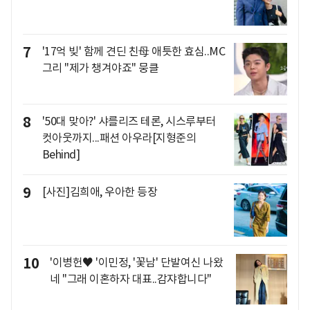
7
'17억 빚' 함께 견딘 친母 애틋한 효심..MC
그리 "제가 챙겨야죠" 뭉클
8
'50대 맞아?' 샤를리즈 테론, 시스루부터
컷아웃까지...패션 아우라[지형준의
Behind]
9
[사진]김희애, 우아한 등장
10
'이병헌♥ '이민정, '꽃남' 단발여신 나왔
네 "그래 이혼하자 대표..감쟈합니다"