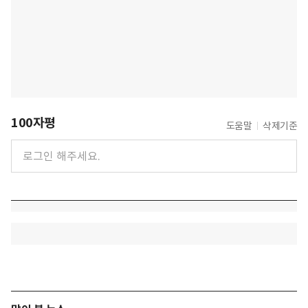
100자평
도움말
삭제기준