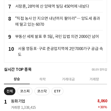
7
서장훈, 28억에 산 양재역 빌딩 450억에 내놨다
8
"직접 농사 안 지으면 내년까지 팔아라"… 양도세 중과
에 떨고 있는 6070
9
부동산 세제 발표 후 5일, 국민 입법 의견 2000건 넘어
10
서울 영등포·구로 준공업지역에 2만7000가구 공급 속
도
실시간 TOP 종목
08.09
장마감
상승
하락
거래대금
거래량
전체
코스피
코스닥
ETF
8,060
1
동화기업
+
30
%
거래량
1,338,415