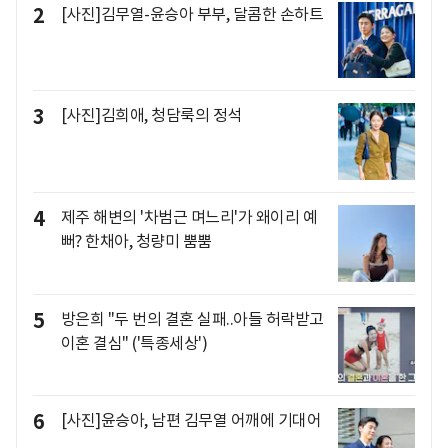
2
[사진]김무열-윤승아 부부, 달콤한 손하트
3
[사진]김희애, 청담룩의 정석
4
제주 해변의 '차범근 며느리'가 왜이리 예
뻐? 한채아, 청량미 뿜뿜
5
방은희 "두 번의 결혼 실패..아들 허락받고
이혼 결심" ('특종세상')
6
[사진]윤승아, 남편 김무열 어깨에 기대어