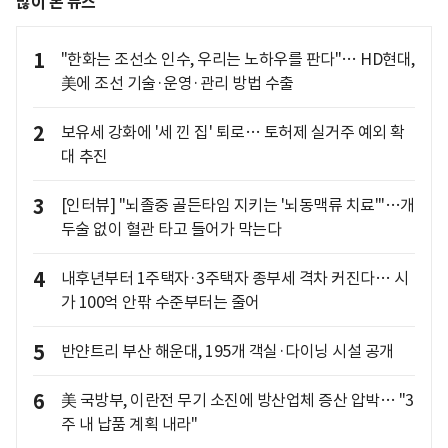
많이 본 뉴스
1
"한화는 조선소 인수, 우리는 노하우를 판다"… HD현대,
美에 조선 기술·운영·관리 방법 수출
2
보유세 강화에 '세 낀 집' 퇴로… 토허제 실거주 예외 확
대 추진
3
[인터뷰] "뇌졸중 골든타임 지키는 '뇌동맥류 치료'"…개
두술 없이 혈관 타고 들어가 막는다
4
내후년부터 1주택자·3주택자 종부세 격차 커진다… 시
가 100억 안팎 수준부터는 줄어
5
반얀트리 부산 해운대, 195개 객실·다이닝 시설 공개
6
美 국방부, 이란전 무기 소진에 방산업체 증산 압박… "3
주 내 납품 계획 내라"