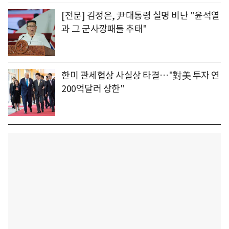
[전문] 김정은, 尹대통령 실명 비난 "윤석열
과 그 군사깡패들 추태"
한미 관세협상 사실상 타결…"對美 투자 연
200억달러 상한"