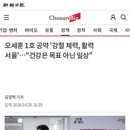
기업·벤처
바이오
유통
정책
정치
사회
국제
사
오세훈 1호 공약 '강철 체력, 활력
서울'…"건강은 목표 아닌 일상"
김양혁 기자
입력
2026.04.29. 16:35