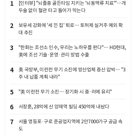
1
[인터뷰] "뇌졸중 골든타임 지키는 '뇌동맥류 치료'"…개
두술 없이 혈관 타고 들어가 막는다
2
보유세 강화에 '세 낀 집' 퇴로… 토허제 실거주 예외 확
대 추진
3
"한화는 조선소 인수, 우리는 노하우를 판다"… HD현대,
美에 조선 기술·운영·관리 방법 수출
4
美 국방부, 이란전 무기 소진에 방산업체 증산 압박… "3
주 내 납품 계획 내라"
5
"美 이란전 무기 소진… 장기화 시 중·러에 유리"
6
서장훈, 28억에 산 양재역 빌딩 450억에 내놨다
7
서울 영등포·구로 준공업지역에 2만7000가구 공급 속
도