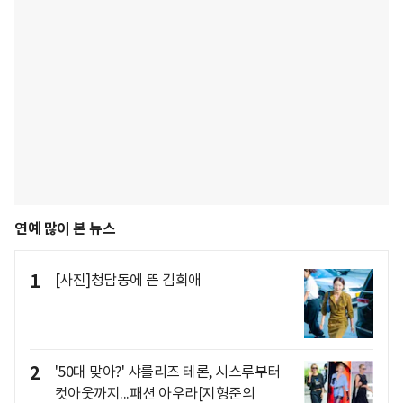
연예 많이 본 뉴스
1
[사진]청담동에 뜬 김희애
2
'50대 맞아?' 샤를리즈 테론, 시스루부터
컷아웃까지...패션 아우라[지형준의