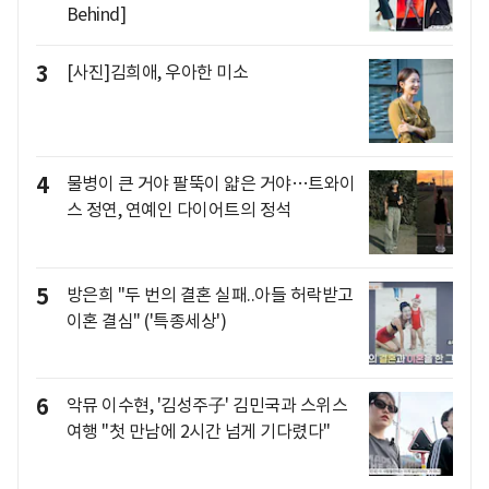
Behind]
3
[사진]김희애, 우아한 미소
4
물병이 큰 거야 팔뚝이 얇은 거야…트와이
스 정연, 연예인 다이어트의 정석
5
방은희 "두 번의 결혼 실패..아들 허락받고
이혼 결심" ('특종세상')
6
악뮤 이수현, '김성주子' 김민국과 스위스
여행 "첫 만남에 2시간 넘게 기다렸다"