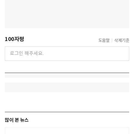
100자평
도움말
삭제기준
많이 본 뉴스