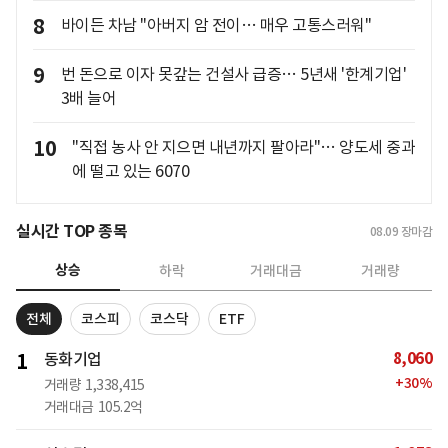
8
바이든 차남 "아버지 암 전이… 매우 고통스러워"
9
번 돈으로 이자 못갚는 건설사 급증… 5년새 '한계기업'
3배 늘어
10
"직접 농사 안 지으면 내년까지 팔아라"… 양도세 중과
에 떨고 있는 6070
실시간 TOP 종목
08.09
장마감
상승
하락
거래대금
거래량
전체
코스피
코스닥
ETF
8,060
1
동화기업
+
30
%
거래량
1,338,415
거래대금
105.2억