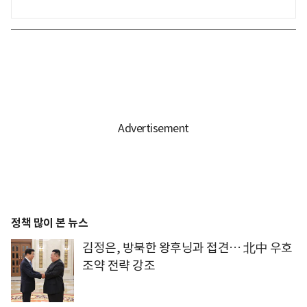
정책 많이 본 뉴스
김정은, 방북한 왕후닝과 접견… 北中 우호
조약 전략 강조