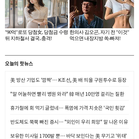
오늘의 핫뉴스
美 방산 기업도 '깜짝'… K조선, 美 배 띄울 구원투수로 등장
"말 어눌하면 빨리 병원 와라" 韓 매년 10만명 걸리는 질환
휴가철에 회 먹기 글렀네… 폭염에 가격 치솟은 '국민 횟감'
반도체도 쭉쭉 빠진 증시… "외인이 우리 희망" 말 나온 이유
보유한 미사일 1700발 뿐… 바닥 보인다는 美 무기고 '위태'