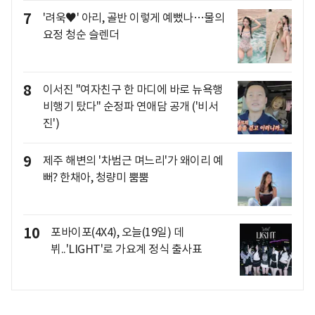
7
'려욱♥' 아리, 골반 이렇게 예뻤나…물의
요정 청순 슬렌더
8
이서진 "여자친구 한 마디에 바로 뉴욕행
비행기 탔다" 순정파 연애담 공개 ('비서
진')
9
제주 해변의 '차범근 며느리'가 왜이리 예
뻐? 한채아, 청량미 뿜뿜
10
포바이포(4X4), 오늘(19일) 데
뷔..'LIGHT'로 가요계 정식 출사표