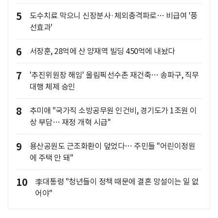
5
도수치료 막으니 신장분사·체외충격파로… 비급여 '풍
선효과'
6
서장훈, 28억에 산 양재역 빌딩 450억에 내놨다
7
'추진위원장 해임' 올림픽선수촌 재건축… 송파구, 직무
대행 체제 승인
8
추미애 "국가직 소방공무원 인건비, 경기도가 1조원 이
상 부담… 재정 개혁 시급"
9
용산공원도 근조화환이 덮었다… 주민들 "어린이정원
에 주택 안 돼"
10
李대통령 "청년들이 정책 때문에 결혼 망설이는 일 없
어야"