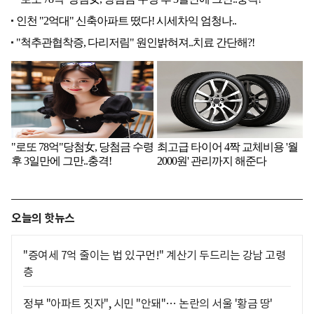
오늘의 핫뉴스
"증여세 7억 줄이는 법 있구먼!" 계산기 두드리는 강남 고령
층
정부 "아파트 짓자", 시민 "안돼"… 논란의 서울 '황금 땅'