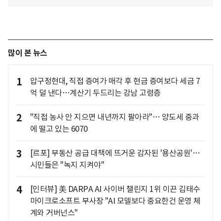
많이 본 뉴스
1
압구정현대, 직접 증여가 매각 후 현금 증여보다 세금 7
억 덜 낸다…계산기 두드리는 강남 고령층
2
"직접 농사 안 지으면 내년까지 팔아라"… 양도세 중과
에 떨고 있는 6070
3
[르포] 부동산 공급 대책에 뜨거운 감자된 '용산공원'…
시민들은 "녹지 지켜야"
4
[인터뷰] 美 DARPA AI 사이버 챌린지 1위 이끈 김태수
마이크로소프트 부사장 "AI 모델보다 중요한건 운영 체
계와 거버넌스"