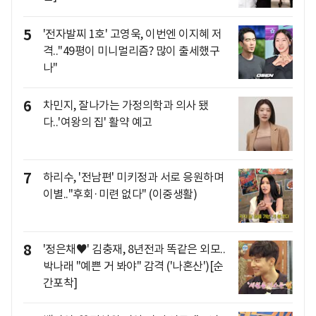
5
'전자발찌 1호' 고영욱, 이번엔 이지혜 저
격.."49평이 미니멀리즘? 많이 출세했구
나"
6
차민지, 잘나가는 가정의학과 의사 됐
다..'여왕의 집' 활약 예고
7
하리수, '전남편' 미키정과 서로 응원하며
이별.."후회·미련 없다" (이중생활)
8
'정은채♥' 김충재, 8년전과 똑같은 외모..
박나래 "예쁜 거 봐야" 감격 ('나혼산')[순
간포착]