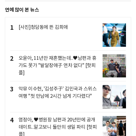
연예 많이 본 뉴스
1
[사진]청담동에 뜬 김희애
2
오윤아, 11년만 재혼했는데..♥남편과 휴
가도 못가 "발달장애子 연차 없다" [핫피
플]
3
악뮤 이수현, '김성주子' 김민국과 스위스
여행 "첫 만남에 2시간 넘게 기다렸다"
4
염정아, ♥병원장 남편과 20년만에 공개
데이트..알고보니 둘만의 생일 파티 [핫피
플]