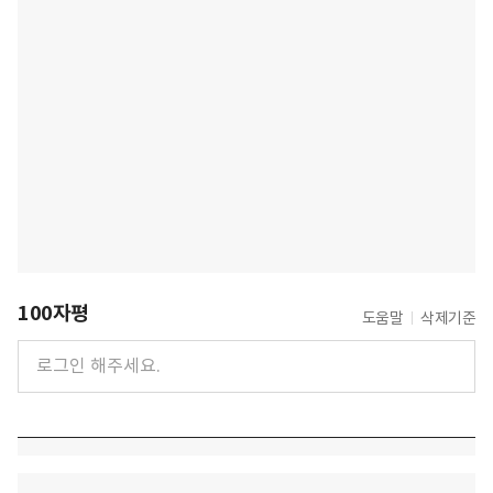
100자평
도움말
삭제기준