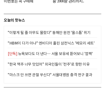
오늘의 핫뉴스
"이렇게 될 줄 아무도 몰랐다" 동해안 원전 '올스톱' 위기
"HBM이 다가 아냐" 엔비디아 홀린 삼전닉스 '메모리 세트'
[단독]
뉴욕보다도 더 낸다… 서울 보유세 뜯어보니 '깜짝'
"한국 맥주 너무 맛있어" 외국인들이 '전주'로 향한 이유
"마스크 안 쓰면 관절 쑤신다" 서울대병원 충격 연구 결과