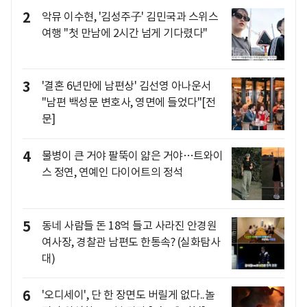
2
악뮤 이수현, '김성주子' 김민국과 스위스
여행 "첫 만남에 2시간 넘게 기다렸다"
3
'결혼 6년만에 남편상' 김선영 아나운서
"남편 백성문 변호사, 영면에 들었다"[전
문]
4
물병이 큰 거야 팔뚝이 얇은 거야…트와이
스 정연, 연예인 다이어트의 정석
5
동네 사람들 돈 18억 들고 사라진 안경원
여사장, 경찰관 남편도 한통속? (실화탐사
대)
6
'오디세이', 단 한 장면도 버릴게 없다..놀