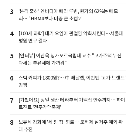
3
'본격 출하' 엔비디아 베라 루빈, 원가의 62%는 메모
리… "HBM4보다 비중 큰 소캠2"
4
[100세 과학] 대기 오염이 관절염 악화시킨다…서울대
병원 연구 결과
5
[인터뷰] 이관옥 싱가포르국립대 교수 "고가주택 누진
과세는 부유세에 가까워"
6
스벅 커피가 1800원?… 中 배달앱, 이번엔 '고가 브랜드'
경쟁
7
[가봤어요] 당일 생산 테라부터 가맥집 안주까지… 하이
트진로 '전주가맥축제'
8
보유세 강화에 '세 낀 집' 퇴로… 토허제 실거주 예외 확
대 추진