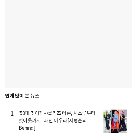
연예 많이 본 뉴스
1
'50대 맞아?' 샤를리즈 테론, 시스루부터
컷아웃까지...패션 아우라[지형준의
Behind]