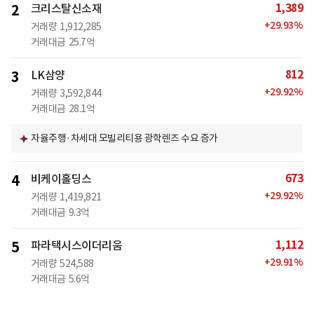
1,389
2
크리스탈신소재
+
29.93
%
거래량
1,912,285
거래대금
25.7억
812
3
LK삼양
+
29.92
%
거래량
3,592,844
거래대금
28.1억
자율주행·차세대 모빌리티용 광학렌즈 수요 증가
673
4
비케이홀딩스
+
29.92
%
거래량
1,419,821
거래대금
9.3억
1,112
5
파라택시스이더리움
+
29.91
%
거래량
524,588
거래대금
5.6억