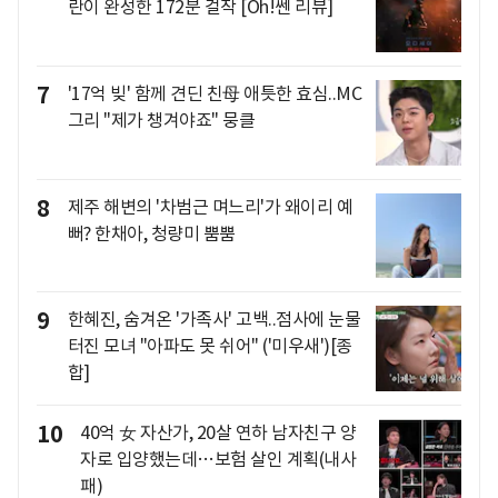
란이 완성한 172분 걸작 [Oh!쎈 리뷰]
7
'17억 빚' 함께 견딘 친母 애틋한 효심..MC
그리 "제가 챙겨야죠" 뭉클
8
제주 해변의 '차범근 며느리'가 왜이리 예
뻐? 한채아, 청량미 뿜뿜
9
한혜진, 숨겨온 '가족사' 고백..점사에 눈물
터진 모녀 "아파도 못 쉬어" ('미우새')[종
합]
10
40억 女 자산가, 20살 연하 남자친구 양
자로 입양했는데…보험 살인 계획(내사
패)