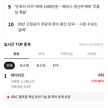
9
'반포터 자이' 매매 1500만원…폐버스 청년주택에 '조롱
밈 폭발'
10
30년 고정금리 주담대 준비 중인 당국… 시장 수요는
'글쎄'
실시간 TOP 종목
08.10 12:16
장중
상승
하락
거래대금
거래량
전체
코스피
코스닥
ETF
841
1
에이비온
+
29.98
%
거래량
1,148,272
거래대금
9.3억
iRAC 플랫폼 핵심 원천기술 美 특허 등록 완료