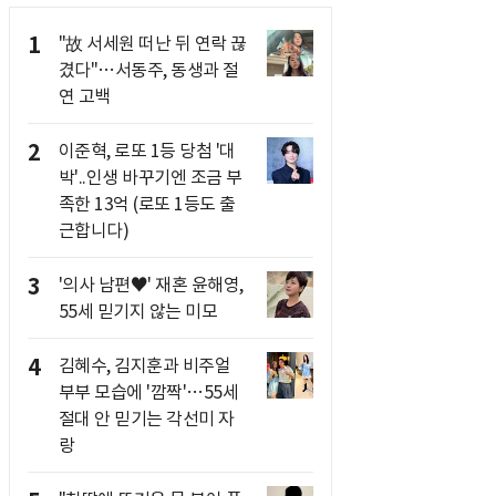
1
"故 서세원 떠난 뒤 연락 끊
겼다"…서동주, 동생과 절
연 고백
2
이준혁, 로또 1등 당첨 '대
박'..인생 바꾸기엔 조금 부
족한 13억 (로또 1등도 출
근합니다)
3
'의사 남편♥' 재혼 윤해영,
55세 믿기지 않는 미모
4
김혜수, 김지훈과 비주얼
부부 모습에 '깜짝'…55세
절대 안 믿기는 각선미 자
랑