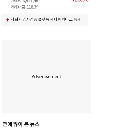
+
29.89
%
거래량
3,991,467
거래대금
118.3억
자회사 양자검증 플랫폼 국제 벤치마크 등재
연예 많이 본 뉴스