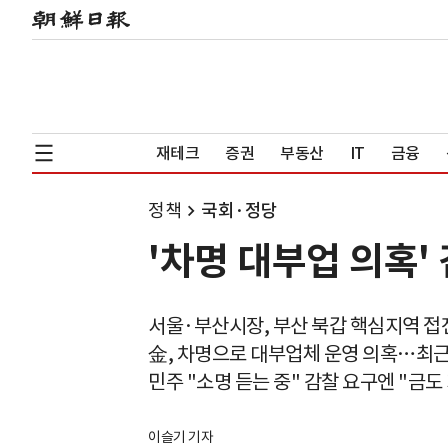
재테크
증권
부동산
IT
금융
정책
국회·정당
'차명 대부업 의혹'
서울·부산시장, 부산 북갑 핵심지역 접
金, 차명으로 대부업체 운영 의혹…최근
민주 "소명 듣는 중" 감찰 요구엔 "금도
이슬기 기자