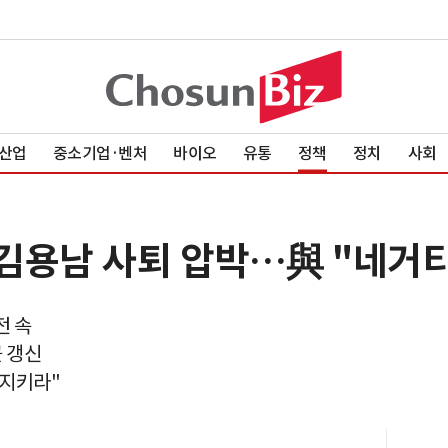
산업
중소기업·벤처
바이오
유통
정책
정치
사회
 김용남 사퇴 압박…與 "네거
전 속
 갱신
 지키라"