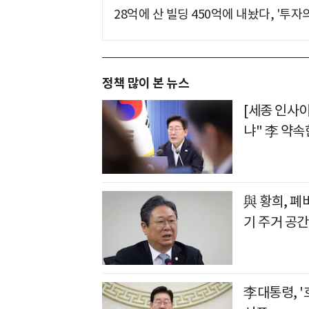
28억에 산 빌딩 450억에 내놨다, '투자
정책 많이 본 뉴스
[세종 인사
냐" 李 약속
與 황희, 폐
기 주거 공
李대통령, 