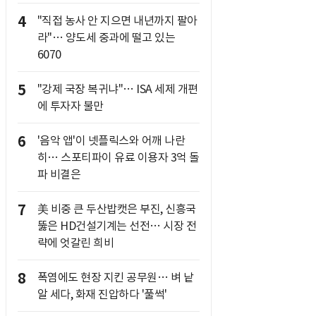
4
"직접 농사 안 지으면 내년까지 팔아
라"… 양도세 중과에 떨고 있는
6070
5
"강제 국장 복귀냐"… ISA 세제 개편
에 투자자 불만
6
'음악 앱'이 넷플릭스와 어깨 나란
히… 스포티파이 유료 이용자 3억 돌
파 비결은
7
美 비중 큰 두산밥캣은 부진, 신흥국
뚫은 HD건설기계는 선전… 시장 전
략에 엇갈린 희비
8
폭염에도 현장 지킨 공무원… 벼 낱
알 세다, 화재 진압하다 '풀썩'