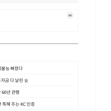
제불능 빠졌다
혼자금 다 날린 女
 60년 관행
 특혜 주는 KC 인증