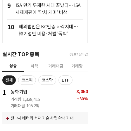
9
ISA 만기 무제한 시대 끝났다… ISA
세제개편에 '막차 개미' 비상
10
해외법인은 KC인증 사각지대…
韓기업만 비용·처벌 '독박'
실시간 TOP 종목
08.07
장마감
상승
하락
거래대금
거래량
전체
코스피
코스닥
ETF
8,060
1
동화기업
+
30
%
거래량
1,338,415
거래대금
105.2억
전고체 배터리 소재 기술 사업 확대 기대