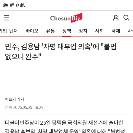
기업·벤처
바이오
유통
정책
정치
사회
국제
사
민주, 김용남 '차명 대부업 의혹'에 "불법
없으니 완주"
이슬기 기자
입력
2026.05.25. 18:29
더불어민주당이 25일 평택을 국회의원 재선거에 출마한
김용남 후보의 '차명 대부업체 운영' 의혹에 대해 "불법성