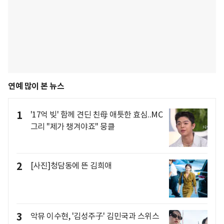
연예 많이 본 뉴스
1
'17억 빚' 함께 견딘 친母 애틋한 효심..MC
그리 "제가 챙겨야죠" 뭉클
2
[사진]청담동에 뜬 김희애
3
악뮤 이수현, '김성주子' 김민국과 스위스