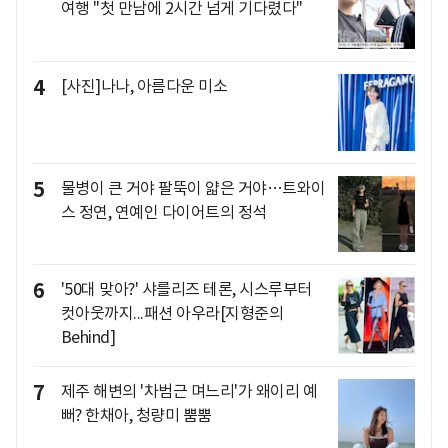
여행 "첫 만남에 2시간 넘게 기다렸다"
4
[사진]나나, 아름다운 미소
5
물병이 큰 거야 팔뚝이 얇은 거야…트와이
스 정연, 연예인 다이어트의 정석
6
'50대 맞아?' 샤를리즈 테론, 시스루부터
컷아웃까지...패션 아우라[지형준의
Behind]
7
제주 해변의 '차범근 며느리'가 왜이리 예
뻐? 한채아, 청량미 뿜뿜