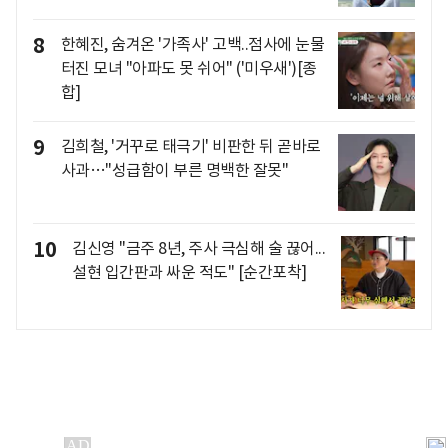
8
한혜진, 숨겨온 '가족사' 고백..점사에 눈물
터진 모녀 "아파도 못 쉬어" ('미우새')[종
합]
9
김희철, '거꾸로 태극기' 비판한 뒤 곧바로
사과…"성급함이 부른 명백한 잘못"
10
김신영 "금주 8년, 주사 극심해 술 끊어...
설현 입간판과 싸운 적도" [순간포착]