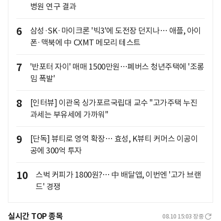
병원 연구 결과
6
삼성·SK·마이크론 '빅3'에 도전장 던지나… 애플, 아이
폰·맥북에 中 CXMT 메모리 테스트
7
'반포터 자이' 매매 1500만원…폐버스 청년주택에 '조롱
밈 폭발'
8
[인터뷰] 이관옥 싱가포르국립대 교수 "고가주택 누진
과세는 부유세에 가까워"
9
[단독] 뷰티로 영역 확장… 효성, K뷰티 커머스 이공이
공에 300억 투자
10
스벅 커피가 1800원?… 中 배달앱, 이번엔 '고가 브랜
드' 경쟁
실시간 TOP 종목
08.10 15:03
장중