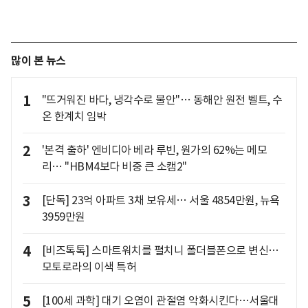
많이 본 뉴스
1
"뜨거워진 바다, 냉각수로 불안"… 동해안 원전 벨트, 수
온 한계치 임박
2
'본격 출하' 엔비디아 베라 루빈, 원가의 62%는 메모
리… "HBM4보다 비중 큰 소캠2"
3
[단독] 23억 아파트 3채 보유세… 서울 4854만원, 뉴욕
3959만원
4
[비즈톡톡] 스마트워치를 펼치니 폴더블폰으로 변신…
모토로라의 이색 특허
5
[100세 과학] 대기 오염이 관절염 악화시킨다…서울대