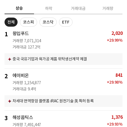
상승
하락
거래대금
거래량
전체
코스피
코스닥
ETF
2,020
1
윙입푸드
+
29.99
%
거래량
7,071,314
거래대금
127.2억
중국 국유기업과 육가공 제품 위탁생산계약 체결
841
2
에이비온
+
29.98
%
거래량
1,154,877
거래대금
9.4억
차세대 면역항암 플랫폼 iRAC 원천기술 美 특허 등록
1,376
3
해성옵틱스
+
29.93
%
거래량
7,491,447