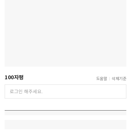
100자평
도움말
삭제기준