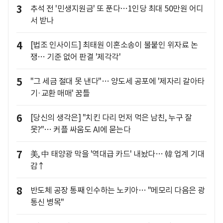
3
추석 전 '민생지원금' 또 푼다…1인당 최대 50만원 어디
서 받나
4
[법조 인사이드] 최태원 이혼소송이 불붙인 위자료 논
쟁… 기준 없어 판결 '제각각'
5
"그 세금 절대 못 낸다"… 양도세 공포에 '제자리 갈아타
기·교환 매매' 꿈틀
6
[당신의 생각은] "치킨 다리 먼저 먹은 남친, 누구 잘
못?"… 커플 싸움도 AI에 묻는다
7
美, 中 태양광 막을 '역대급 카드' 내놨다… 韓 업계 기대
감↑
8
반도체 공장 통째 인수하는 노키아… "메모리 다음은 광
통신 병목"