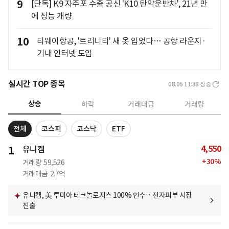
9
[단독] K9 자주포 수출 공신 'K10 탄약운반차', 21년 만
에 성능 개량
10
티웨이항공, '트리니티' 새 옷 입었다… 공항 라운지·
기내 인터넷 도입
실시간 TOP 종목
08.06 11:38
장중
상승
하락
거래대금
거래량
전체
코스피
코스닥
ETF
4,550
1
유니켐
+
30
%
거래량
59,526
거래대금
2.7억
유니켐, 美 루미아 테크놀로지스 100% 인수…전자피부 시장
진출