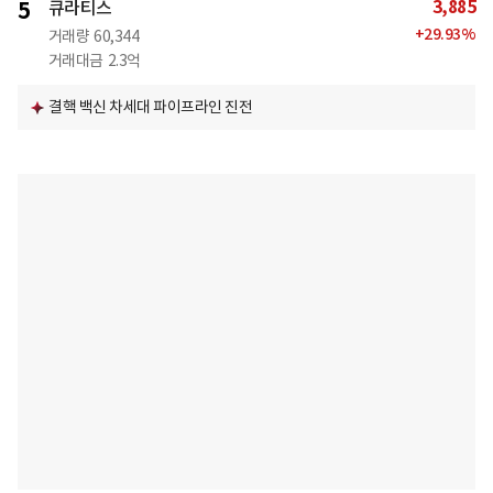
3,885
5
큐라티스
+
29.93
%
거래량
60,344
거래대금
2.3억
결핵 백신 차세대 파이프라인 진전