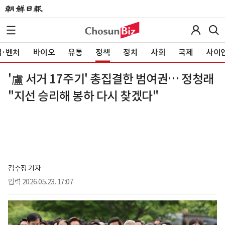
·벤처
바이오
유통
정책
정치
사회
국제
사이
'盧 서거 17주기' 총집결한 범여권… 정청래
"지선 승리해 봉하 다시 찾겠다"
김수정 기자
입력
2026.05.23. 17:07