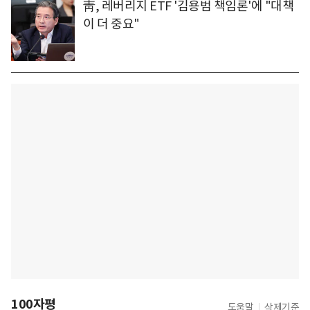
靑, 레버리지 ETF '김용범 책임론'에 "대책
이 더 중요"
100자평
도움말
삭제기준