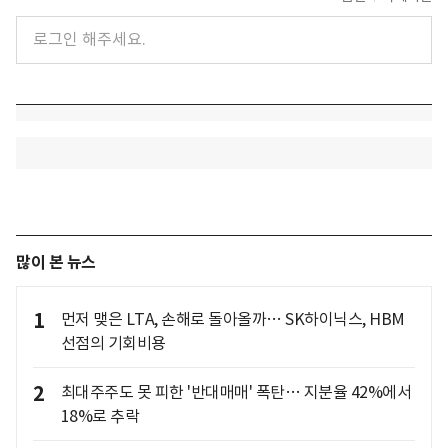
많이 본 뉴스
1
먼저 맺은 LTA, 손해로 돌아올까… SK하이닉스, HBM
선점의 기회비용
2
최대주주도 못 피한 '반대매매' 폭탄… 지분율 42%에서
18%로 추락