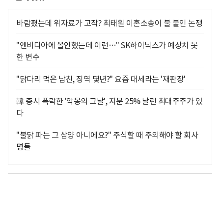
바람폈는데 위자료가 고작? 최태원 이혼소송이 불 붙인 논쟁
"엔비디아에 올인했는데 이런…" SK하이닉스가 예상치 못
한 변수
"닭다리 먹은 남친, 징역 몇년?" 요즘 대세라는 '재판장'
韓 증시 폭락한 '악몽의 그날', 지분 25% 날린 최대주주가 있
다
"불닭 파는 그 삼양 아니에요?" 주식할 때 주의해야 할 회사
명들