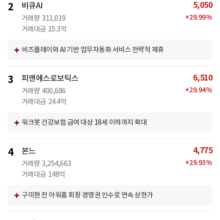
5,050
2
비큐AI
+
29.99
%
거래량
311,019
거래대금
15.3억
비즈플레이와 AI 기반 업무자동화 서비스 전략적 제휴
6,510
3
피앤에스로보틱스
+
29.94
%
거래량
400,686
거래대금
24.4억
워크봇 건강보험 급여 대상 18세 이하까지 확대
4,775
4
본느
+
29.93
%
거래량
3,254,663
거래대금
148억
구미현 전 아워홈 회장 경영권 인수로 연속 상한가