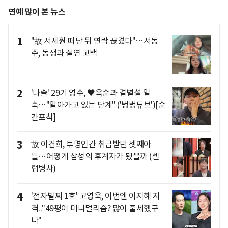
연예 많이 본 뉴스
1
"故 서세원 떠난 뒤 연락 끊겼다"…서동
주, 동생과 절연 고백
2
'나솔' 29기 영수, ♥옥순과 결별설 일
축…"알아가고 있는 단계" ('벙벙튜브')[순
간포착]
3
故 이건희, 투명인간 취급받던 셋째아
들…어떻게 삼성의 후계자가 됐을까 (셀
럽병사)
4
'전자발찌 1호' 고영욱, 이번엔 이지혜 저
격.."49평이 미니멀리즘? 많이 출세했구
나"