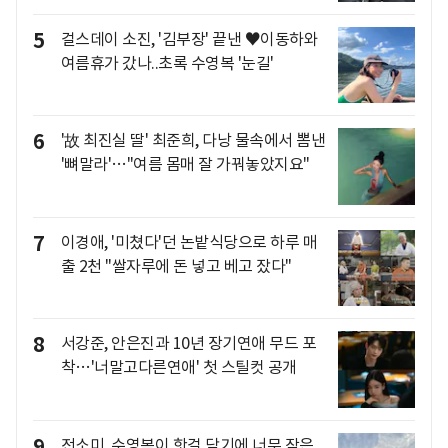
5
걸스데이 소진, '김부장' 끝낸 ♥이동하와
여름휴가 갔나..초록 수영복 '눈길'
6
'故 최진실 딸' 최준희, 다낭 물속에서 뽐낸
'뼈말라'…"여름 몸매 잘 가꿔놓았지요"
7
이경애, '미쳤다'던 논밭식당으로 하루 매
출 2천 "쌀자루에 돈 넣고 베고 잤다"
8
서강준, 안은진과 10년 장기연애 무드 포
착…'너말고다른연애' 첫 스틸컷 공개
9
전소미, 수영복이 핫걸 담기에 너무 작은