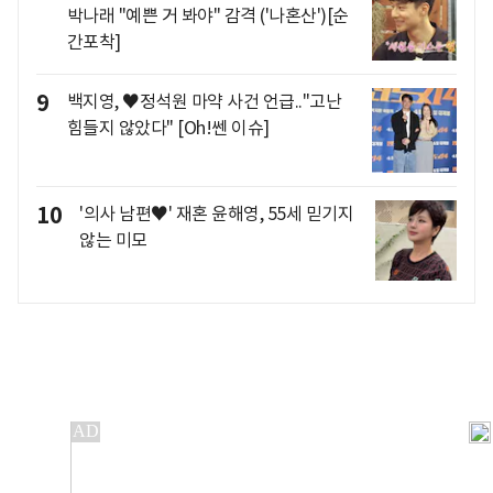
박나래 "예쁜 거 봐야" 감격 ('나혼산')[순
간포착]
9
백지영, ♥정석원 마약 사건 언급.."고난
힘들지 않았다" [Oh!쎈 이슈]
10
'의사 남편♥' 재혼 윤해영, 55세 믿기지
않는 미모