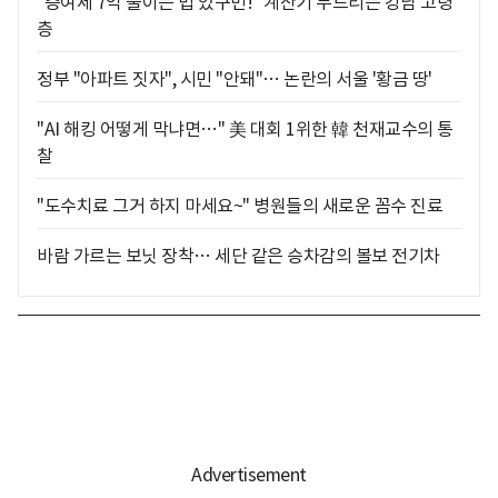
"증여세 7억 줄이는 법 있구먼!" 계산기 두드리는 강남 고령
층
정부 "아파트 짓자", 시민 "안돼"… 논란의 서울 '황금 땅'
"AI 해킹 어떻게 막냐면…" 美 대회 1위한 韓 천재교수의 통
찰
"도수치료 그거 하지 마세요~" 병원들의 새로운 꼼수 진료
바람 가르는 보닛 장착… 세단 같은 승차감의 볼보 전기차