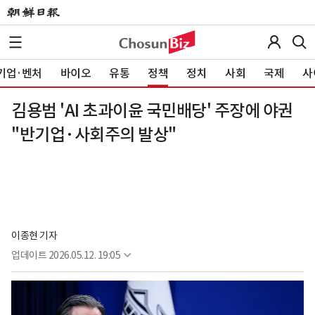
기업·벤처
바이오
유통
정책
정치
사회
국제
사
김용범 'AI 초과이윤 국민배당' 주장에 야권
"반기업·사회주의 발상"
이종현 기자
업데이트
2026.05.12. 19:05