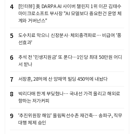
4
[인터뷰] 美 DARPA AI 사이버 챌린지 1위 이끈 김태수
마이크로소프트 부사장 "AI 모델보다 중요한건 운영 체
계와 거버넌스"
5
도수치료 막으니 신장분사·체외충격파로… 비급여 '풍
선효과'
6
추석 전 '민생지원금' 또 푼다…1인당 최대 50만원 어디
서 받나
7
서장훈, 28억에 산 양재역 빌딩 450억에 내놨다
8
박리다매 한계 부딪혔나… 국내선 가격 올리고 해외로
향하는 저가커피
9
'추진위원장 해임' 올림픽선수촌 재건축… 송파구, 직무
대행 체제 승인