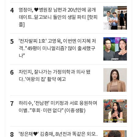
4
염정아, ♥병원장 남편과 20년만에 공개
데이트..알고보니 둘만의 생일 파티 [핫피
플]
5
'전자발찌 1호' 고영욱, 이번엔 이지혜 저
격.."49평이 미니멀리즘? 많이 출세했구
나"
6
차민지, 잘나가는 가정의학과 의사 됐
다..'여왕의 집' 활약 예고
7
하리수, '전남편' 미키정과 서로 응원하며
이별.."후회·미련 없다" (이중생활)
8
'정은채♥' 김충재, 8년전과 똑같은 외모..