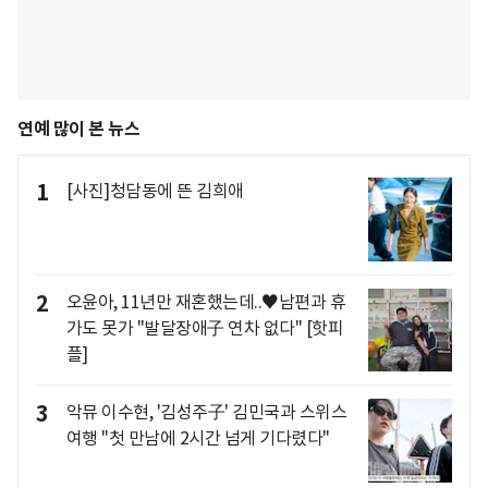
연예 많이 본 뉴스
1
[사진]청담동에 뜬 김희애
2
오윤아, 11년만 재혼했는데..♥남편과 휴
가도 못가 "발달장애子 연차 없다" [핫피
플]
3
악뮤 이수현, '김성주子' 김민국과 스위스
여행 "첫 만남에 2시간 넘게 기다렸다"