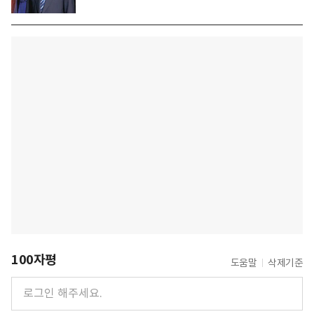
100자평
도움말
삭제기준