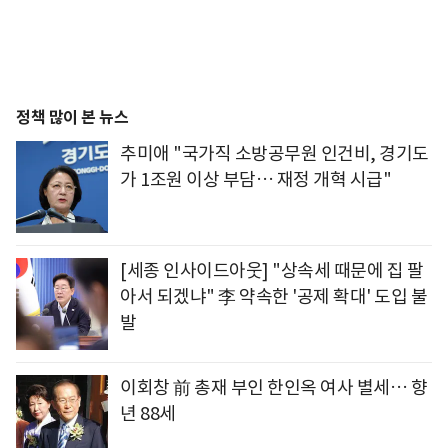
정책 많이 본 뉴스
추미애 "국가직 소방공무원 인건비, 경기도
가 1조원 이상 부담… 재정 개혁 시급"
[세종 인사이드아웃] "상속세 때문에 집 팔
아서 되겠냐" 李 약속한 '공제 확대' 도입 불
발
이회창 前 총재 부인 한인옥 여사 별세… 향
년 88세