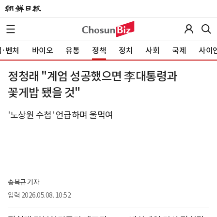
·벤처
바이오
유통
정책
정치
사회
국제
사이
정청래 "계엄 성공했으면 李대통령과
꽃게밥 됐을 것"
'노상원 수첩' 언급하며 울먹여
송복규 기자
입력
2026.05.08. 10:52