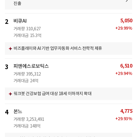
진출
5,050
2
비큐AI
+
29.99
%
거래량
310,627
거래대금
15.3억
비즈플레이와 AI 기반 업무자동화 서비스 전략적 제휴
6,510
3
피앤에스로보틱스
+
29.94
%
거래량
395,312
거래대금
24억
워크봇 건강보험 급여 대상 18세 이하까지 확대
4,775
4
본느
+
29.93
%
거래량
3,253,491
거래대금
148억