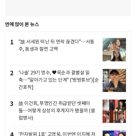
연예 많이 본 뉴스
1
"故 서세원 떠난 뒤 연락 끊겼다"…서동
주, 동생과 절연 고백
2
'나솔' 29기 영수, ♥옥순과 결별설 일
축…"알아가고 있는 단계" ('벙벙튜브')[순
간포착]
3
故 이건희, 투명인간 취급받던 셋째아
들…어떻게 삼성의 후계자가 됐을까 (셀
럽병사)
4
'전자발찌 1호' 고영욱, 이번엔 이지혜 저