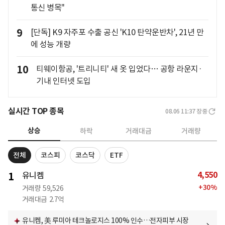
통신 병목"
9
[단독] K9 자주포 수출 공신 'K10 탄약운반차', 21년 만
에 성능 개량
10
티웨이항공, '트리니티' 새 옷 입었다… 공항 라운지·
기내 인터넷 도입
실시간 TOP 종목
08.06 11:37
장중
상승
하락
거래대금
거래량
전체
코스피
코스닥
ETF
4,550
1
유니켐
+
30
%
거래량
59,526
거래대금
2.7억
유니켐, 美 루미아 테크놀로지스 100% 인수…전자피부 시장