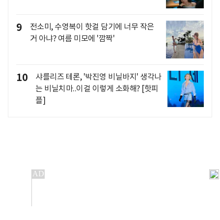
9
전소미, 수영복이 핫걸 담기에 너무 작은
거 아냐? 여름 미모에 '깜짝'
10
샤를리즈 테론, '박진영 비닐바지' 생각나
는 비닐치마..이걸 이렇게 소화해? [핫피
플]
개인정보처리방침
앱설치(Android)