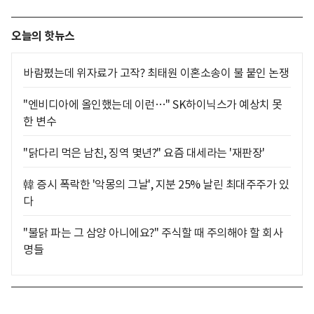
오늘의 핫뉴스
바람폈는데 위자료가 고작? 최태원 이혼소송이 불 붙인 논쟁
"엔비디아에 올인했는데 이런…" SK하이닉스가 예상치 못
한 변수
"닭다리 먹은 남친, 징역 몇년?" 요즘 대세라는 '재판장'
韓 증시 폭락한 '악몽의 그날', 지분 25% 날린 최대주주가 있
다
"불닭 파는 그 삼양 아니에요?" 주식할 때 주의해야 할 회사
명들