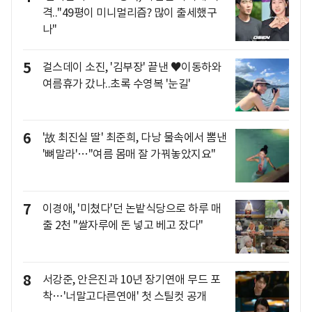
격.."49평이 미니멀리즘? 많이 출세했구
나"
5
걸스데이 소진, '김부장' 끝낸 ♥이동하와
여름휴가 갔나..초록 수영복 '눈길'
6
'故 최진실 딸' 최준희, 다낭 물속에서 뽐낸
'뼈말라'…"여름 몸매 잘 가꿔놓았지요"
7
이경애, '미쳤다'던 논밭식당으로 하루 매
출 2천 "쌀자루에 돈 넣고 베고 잤다"
8
서강준, 안은진과 10년 장기연애 무드 포
착…'너말고다른연애' 첫 스틸컷 공개