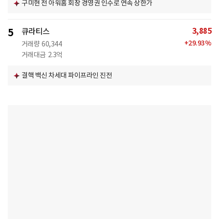
구미현 전 아워홈 회장 경영권 인수로 연속 상한가
3,885
5
큐라티스
+
29.93
%
거래량
60,344
거래대금
2.3억
결핵 백신 차세대 파이프라인 진전