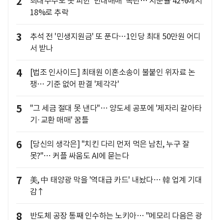
2
최대주주도 못 피한 '반대매매' 폭탄… 지분율 42%에서
18%로 추락
3
추석 전 '민생지원금' 또 푼다…1인당 최대 50만원 어디
서 받나
4
[법조 인사이드] 최태원 이혼소송이 불붙인 위자료 논
쟁… 기준 없어 판결 '제각각'
5
"그 세금 절대 못 낸다"… 양도세 공포에 '제자리 갈아타
기·교환 매매' 꿈틀
6
[당신의 생각은] "치킨 다리 먼저 먹은 남친, 누구 잘
못?"… 커플 싸움도 AI에 묻는다
7
美, 中 태양광 막을 '역대급 카드' 내놨다… 韓 업계 기대
감↑
8
반도체 공장 통째 인수하는 노키아… "메모리 다음은 광