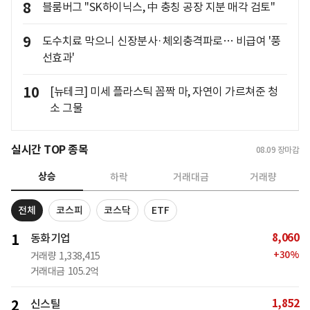
8
블룸버그 "SK하이닉스, 中 충칭 공장 지분 매각 검토"
9
도수치료 막으니 신장분사·체외충격파로… 비급여 '풍
선효과'
10
[뉴테크] 미세 플라스틱 꼼짝 마, 자연이 가르쳐준 청
소 그물
실시간 TOP 종목
08.09
장마감
상승
하락
거래대금
거래량
전체
코스피
코스닥
ETF
8,060
1
동화기업
+
30
%
거래량
1,338,415
거래대금
105.2억
1,852
2
신스틸