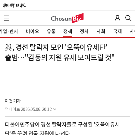
기업·벤처
바이오
유통
정책
정치
사회
국제
사
與, 경선 탈락자 모인 '오뚝이유세단'
출범…"감동의 지원 유세 보여드릴 것"
이건 기자
업데이트
2026.05.06. 20:12
더불어민주당이 경선 탈락자들로 구성된 '오뚝이유세
단'을 꾸려 전국 지원에 나선다.