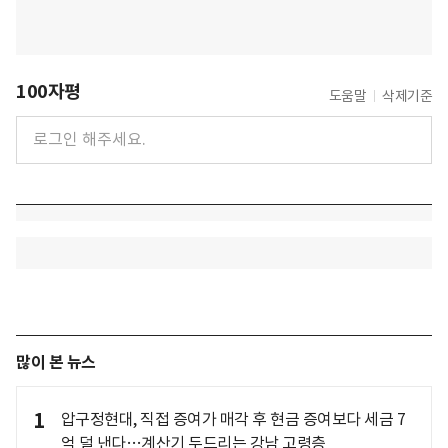
100자평
도움말
삭제기준
많이 본 뉴스
1
압구정현대, 직접 증여가 매각 후 현금 증여보다 세금 7
억 덜 낸다…계산기 두드리는 강남 고령층