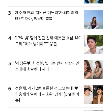
3
제주 해변의 '차범근 며느리'가 왜이리 예
뻐? 한채아, 청량미 뿜뿜
4
'17억 빚' 함께 견딘 친母 애틋한 효심..MC
그리 "제가 챙겨야죠" 뭉클
5
'하정우♥' 차정원, 빛나는 반지 자랑…민
소매에 초슬렌더 자태
6
정은채, 과거 2번 불륜설 선 그었는데..♥
김충재와 열애에 재소환 '경계' [Oh!쎈 이
슈]