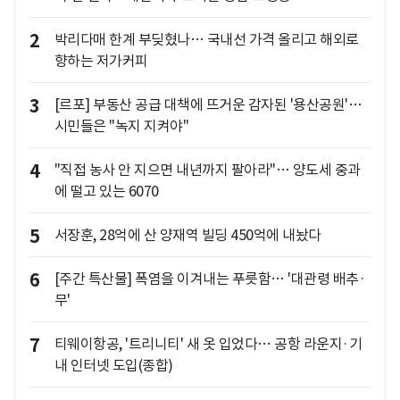
2
박리다매 한계 부딪혔나… 국내선 가격 올리고 해외로
향하는 저가커피
3
[르포] 부동산 공급 대책에 뜨거운 감자된 '용산공원'…
시민들은 "녹지 지켜야"
4
"직접 농사 안 지으면 내년까지 팔아라"… 양도세 중과
에 떨고 있는 6070
5
서장훈, 28억에 산 양재역 빌딩 450억에 내놨다
6
[주간 특산물] 폭염을 이겨내는 푸릇함… '대관령 배추·
무'
7
티웨이항공, '트리니티' 새 옷 입었다… 공항 라운지·기
내 인터넷 도입(종합)