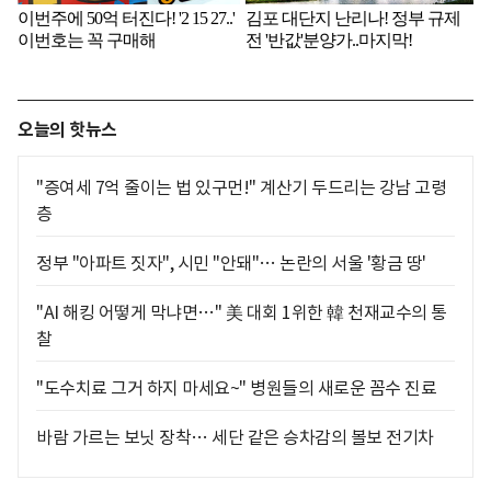
오늘의 핫뉴스
"증여세 7억 줄이는 법 있구먼!" 계산기 두드리는 강남 고령
층
정부 "아파트 짓자", 시민 "안돼"… 논란의 서울 '황금 땅'
"AI 해킹 어떻게 막냐면…" 美 대회 1위한 韓 천재교수의 통
찰
"도수치료 그거 하지 마세요~" 병원들의 새로운 꼼수 진료
바람 가르는 보닛 장착… 세단 같은 승차감의 볼보 전기차