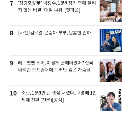
7
'정경호父♥' 박정수, 18년 장기 연애 질리
지 않는 비결 "매일 싸워"[핫피플]
8
[사진]김무열-윤승아 부부, 달콤한 손하트
9
레드벨벳 조이, 이렇게 글래머였어? 살짝
내려간 오프숄더에 드러난 깊은 가슴골
10
소란, 15년만 큰 결심 내렸다..고영배 1인
체제 전환 (전문)[공식]