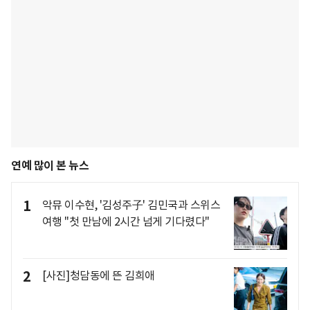
연예 많이 본 뉴스
1
악뮤 이수현, '김성주子' 김민국과 스위스
여행 "첫 만남에 2시간 넘게 기다렸다"
2
[사진]청담동에 뜬 김희애