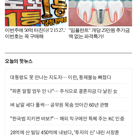
오늘의 핫뉴스
대통령도 못 만나는 지도자… 이란, 통제불능 빠졌다
"파혼 말할 엄두 안 나"… 주식으로 결혼자금 다 날린 女
벼 낱알 세다 풀썩… 공무원 목숨 앗아간 60년 관행
"한국법 지키면 바보?"… 해외 직구에만 특혜 주는 KC 인증
28억에 산 빌딩 450억에 내놨다, '투자의 신' 내린 서장훈