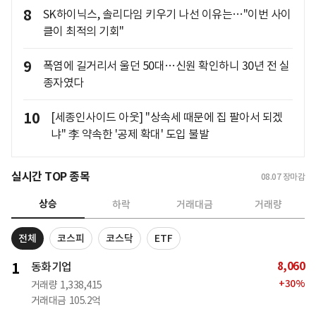
8
SK하이닉스, 솔리다임 키우기 나선 이유는…"이번 사이
클이 최적의 기회"
9
폭염에 길거리서 울던 50대…신원 확인하니 30년 전 실
종자였다
10
[세종인사이드 아웃] "상속세 때문에 집 팔아서 되겠
냐" 李 약속한 '공제 확대' 도입 불발
실시간 TOP 종목
08.07
장마감
상승
하락
거래대금
거래량
전체
코스피
코스닥
ETF
8,060
1
동화기업
+
30
%
거래량
1,338,415
거래대금
105.2억