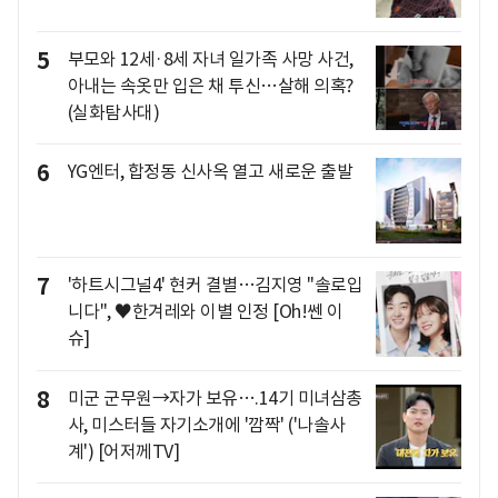
5
부모와 12세·8세 자녀 일가족 사망 사건,
아내는 속옷만 입은 채 투신…살해 의혹?
(실화탐사대)
6
YG엔터, 합정동 신사옥 열고 새로운 출발
7
'하트시그널4' 현커 결별…김지영 "솔로입
니다", ♥한겨레와 이별 인정 [Oh!쎈 이
슈]
8
미군 군무원→자가 보유….14기 미녀삼총
사, 미스터들 자기소개에 '깜짝' ('나솔사
계') [어저께TV]