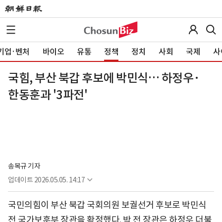
기업·벤처
바이오
유통
정책
정치
사회
국제
사
국힘, 부산 북갑 후보에 박민식… 하정우·
한동훈과 '3파전'
송복규 기자
업데이트
2026.05.05. 14:17
국민의힘이 부산 북갑 국회의원 보궐선거 후보로 박민식
전 국가보훈부 장관을 확정했다. 박 전 장관은 하정우 더불