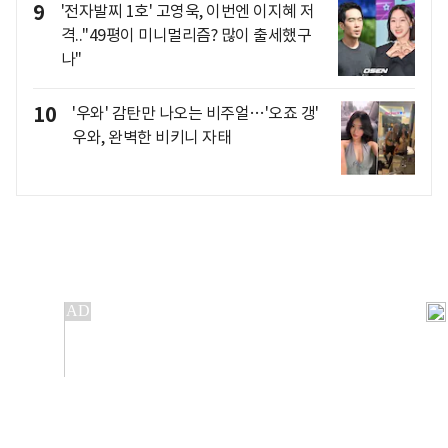
9
'전자발찌 1호' 고영욱, 이번엔 이지혜 저
격.."49평이 미니멀리즘? 많이 출세했구
나"
10
'우와' 감탄만 나오는 비주얼…'오죠 갱'
우와, 완벽한 비키니 자태
개인정보처리방침
앱설치(Android)
본 사이트의 주가 시세정보는 정보 제공 목적이며, 오류가
발생하거나 지연될 수 있습니다.