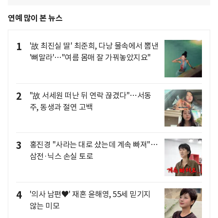
연예 많이 본 뉴스
1
'故 최진실 딸' 최준희, 다낭 물속에서 뽐낸
'뼈말라'…"여름 몸매 잘 가꿔놓았지요"
2
"故 서세원 떠난 뒤 연락 끊겼다"…서동
주, 동생과 절연 고백
3
홍진경 "사라는 대로 샀는데 계속 빠져"…
삼전·닉스 손실 토로
4
'의사 남편♥' 재혼 윤해영, 55세 믿기지
않는 미모