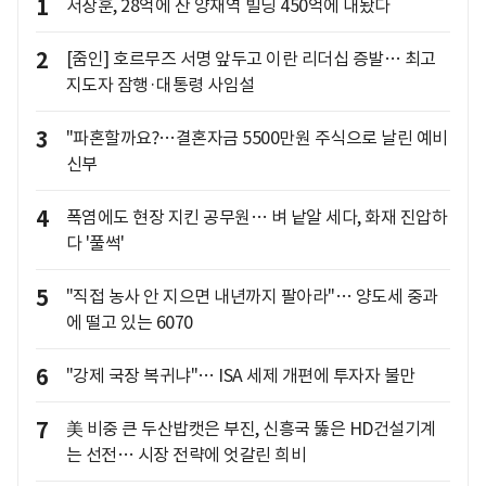
1
서장훈, 28억에 산 양재역 빌딩 450억에 내놨다
2
[줌인] 호르무즈 서명 앞두고 이란 리더십 증발… 최고
지도자 잠행·대통령 사임설
3
"파혼할까요?…결혼자금 5500만원 주식으로 날린 예비
신부
4
폭염에도 현장 지킨 공무원… 벼 낱알 세다, 화재 진압하
다 '풀썩'
5
"직접 농사 안 지으면 내년까지 팔아라"… 양도세 중과
에 떨고 있는 6070
6
"강제 국장 복귀냐"… ISA 세제 개편에 투자자 불만
7
美 비중 큰 두산밥캣은 부진, 신흥국 뚫은 HD건설기계
는 선전… 시장 전략에 엇갈린 희비