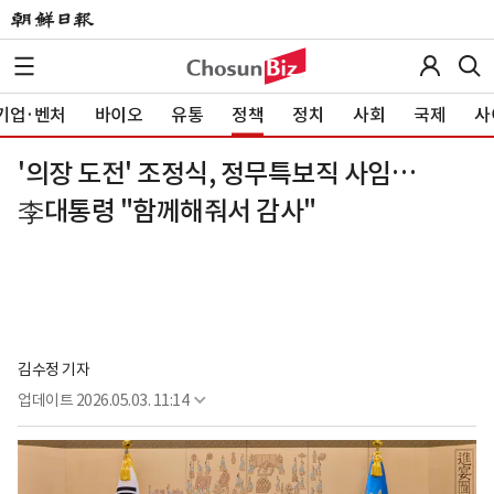
기업·벤처
바이오
유통
정책
정치
사회
국제
사
'의장 도전' 조정식, 정무특보직 사임…
李대통령 "함께해줘서 감사"
김수정 기자
업데이트
2026.05.03. 11:14