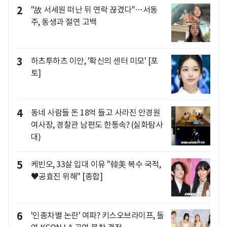
2
"故 서세원 떠난 뒤 연락 끊겼다"…서동
주, 동생과 절연 고백
3
하츠투하츠 이안, '확신의 센터 미모' [포
토]
4
동네 사람들 돈 18억 들고 사라진 안경원
여사장, 경찰관 남편도 한통속? (실화탐사
대)
5
케빈오, 33살 입대 이유 "韓美 복수 국적,
♥공효진 위해" [종합]
6
'인종차별 논란' 여파? 키스오브라이프, 돌