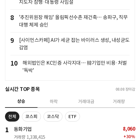
지도자 잠행·대통령 사임설
8
'추진위원장 해임' 올림픽선수촌 재건축… 송파구, 직무
대행 체제 승인
9
[사이언스카페] AI가 세균 잡는 바이러스 생성, 내성균도
감염
10
해외법인은 KC인증 사각지대… 韓기업만 비용·처벌
'독박'
실시간 TOP 종목
08.08
장마감
상승
하락
거래대금
거래량
전체
코스피
코스닥
ETF
8,060
1
동화기업
+
30
%
거래량
1,338,415