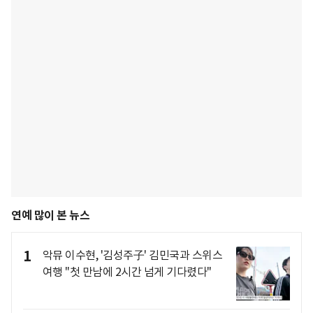
연예 많이 본 뉴스
1
악뮤 이수현, '김성주子' 김민국과 스위스
여행 "첫 만남에 2시간 넘게 기다렸다"