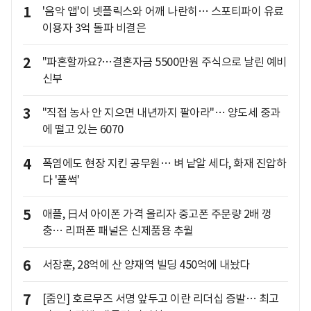
1
'음악 앱'이 넷플릭스와 어깨 나란히… 스포티파이 유료
이용자 3억 돌파 비결은
2
"파혼할까요?…결혼자금 5500만원 주식으로 날린 예비
신부
3
"직접 농사 안 지으면 내년까지 팔아라"… 양도세 중과
에 떨고 있는 6070
4
폭염에도 현장 지킨 공무원… 벼 낱알 세다, 화재 진압하
다 '풀썩'
5
애플, 日서 아이폰 가격 올리자 중고폰 주문량 2배 껑
충… 리퍼폰 패널은 신제품용 추월
6
서장훈, 28억에 산 양재역 빌딩 450억에 내놨다
7
[줌인] 호르무즈 서명 앞두고 이란 리더십 증발… 최고