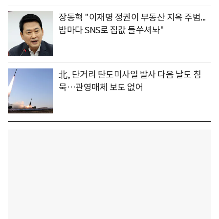
장동혁 "이재명 정권이 부동산 지옥 주범...
밤마다 SNS로 집값 들쑤셔놔"
北, 단거리 탄도미사일 발사 다음 날도 침
묵…관영매체 보도 없어