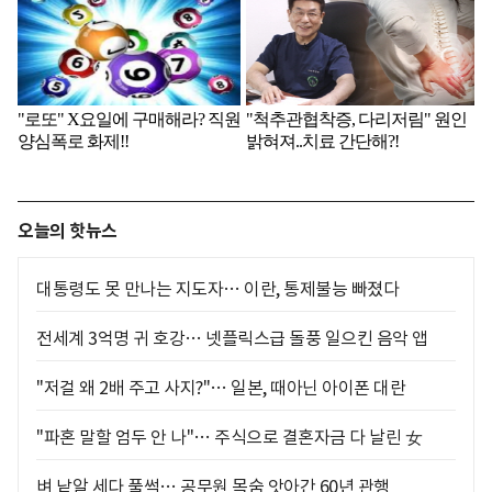
오늘의 핫뉴스
대통령도 못 만나는 지도자… 이란, 통제불능 빠졌다
전세계 3억명 귀 호강… 넷플릭스급 돌풍 일으킨 음악 앱
"저걸 왜 2배 주고 사지?"… 일본, 때아닌 아이폰 대란
"파혼 말할 엄두 안 나"… 주식으로 결혼자금 다 날린 女
벼 낱알 세다 풀썩… 공무원 목숨 앗아간 60년 관행