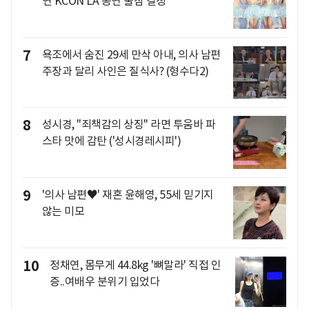
연 KCON LA 공연 불참 결정
7
욕조에서 숨진 29세 만삭 아내, 의사 남편
주장과 달리 사인은 질식사? (형수다2)
8
성시경, "죄책감의 상징" 라면 투움바 파
스타 맛에 감탄 ('성시경레시피')
9
'의사 남편♥' 재혼 윤해영, 55세 믿기지
않는 미모
10
정채연, 몸무게 44.8kg '뼈말라' 직접 인
증..여배우 분위기 입었다