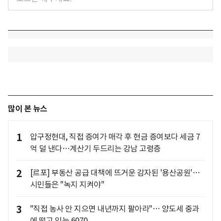
많이 본 뉴스
1
압구정현대, 직접 증여가 매각 후 현금 증여보다 세금 7
억 덜 낸다…계산기 두드리는 강남 고령층
2
[르포] 부동산 공급 대책에 뜨거운 감자된 '용산공원'…
시민들은 "녹지 지켜야"
3
"직접 농사 안 지으면 내년까지 팔아라"… 양도세 중과
에 떨고 있는 6070