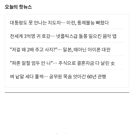
오늘의 핫뉴스
대통령도 못 만나는 지도자… 이란, 통제불능 빠졌다
전세계 3억명 귀 호강… 넷플릭스급 돌풍 일으킨 음악 앱
"저걸 왜 2배 주고 사지?"… 일본, 때아닌 아이폰 대란
"파혼 말할 엄두 안 나"… 주식으로 결혼자금 다 날린 女
벼 낱알 세다 풀썩… 공무원 목숨 앗아간 60년 관행