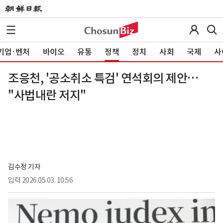
기업·벤처
바이오
유통
정책
정치
사회
국제
사
조응천, '공소취소 특검' 연석회의 제안…
"사법내란 저지"
김수정 기자
입력
2026.05.03. 10:56