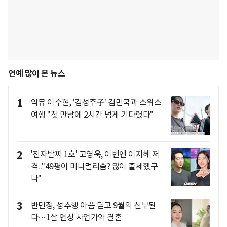
연예 많이 본 뉴스
1
악뮤 이수현, '김성주子' 김민국과 스위스
여행 "첫 만남에 2시간 넘게 기다렸다"
2
'전자발찌 1호' 고영욱, 이번엔 이지혜 저
격.."49평이 미니멀리즘? 많이 출세했구
나"
3
반민정, 성추행 아픔 딛고 9월의 신부된
다…1살 연상 사업가와 결혼