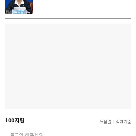
100자평
도움말
삭제기준