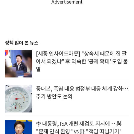
정책 많이 본 뉴스
[세종 인사이드아웃] "상속세 때문에 집 팔
아서 되겠냐" 李 약속한 '공제 확대' 도입 불
발
중대본, 폭염 대응 범정부 대응 체계 강화…
추가 방안도 논의
李 대통령, ISA 개편 재검토 지시에… 與
"문제 인식 환영" vs 野 "책임 떠넘기기"