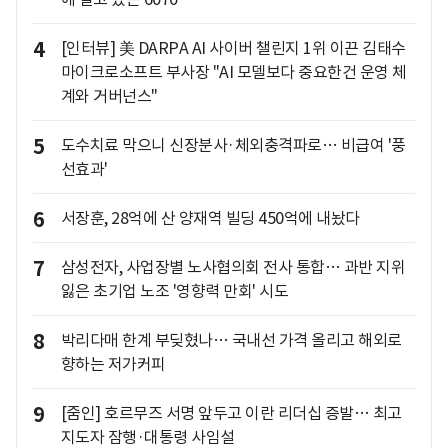
4
[인터뷰] 美 DARPA AI 사이버 챌린지 1위 이끈 김태수
마이크로소프트 부사장 "AI 모델보다 중요한건 운영 체
계와 거버넌스"
5
도수치료 막으니 신장분사·체외충격파로… 비급여 '풍
선효과'
6
서장훈, 28억에 산 양재역 빌딩 450억에 내놨다
7
삼성전자, 사업장별 노사협의회 전사 통합… 과반 지위
잃은 초기업 노조 '영향력 만회' 시도
8
박리다매 한계 부딪혔나… 국내선 가격 올리고 해외로
향하는 저가커피
9
[줌인] 호르무즈 서명 앞두고 이란 리더십 증발… 최고
지도자 잠행·대통령 사임설