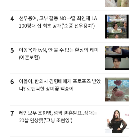
4
선우용여, 고부 갈등 NO→딸 최연제 LA
100평대 집 최초 공개('순풍 선우용여')
5
이동욱과 tvN, 안 볼 수 없는 환상의 케미
(이혼보험)
6
아옳이, 한의사 김형배에게 프로포즈 받았
나? 로맨틱한 장미꽃 백송이
7
레인보우 조현영, 깜짝 결혼발표..상대는
20살 연상男('그냥 조현영')