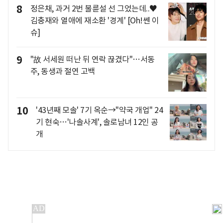
8
정은채, 과거 2번 불륜설 선 그었는데..♥
김충재와 열애에 재소환 '경계' [Oh!쎈 이
슈]
9
"故 서세원 떠난 뒤 연락 끊겼다"…서동
주, 동생과 절연 고백
10
'43년째 모솔' 7기 옥순→"약국 개업" 24
기 현숙…'나솔사계', 솔로남녀 12인 공
개