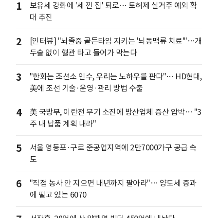
1
보유세 강화에 '세 낀 집' 퇴로… 토허제 실거주 예외 확
대 추진
2
[인터뷰] "뇌졸중 골든타임 지키는 '뇌동맥류 치료'"…개
두술 없이 혈관 타고 들어가 막는다
3
"한화는 조선소 인수, 우리는 노하우를 판다"… HD현대,
美에 조선 기술·운영·관리 방법 수출
4
美 국방부, 이란전 무기 소진에 방산업체 증산 압박… "3
주 내 납품 계획 내라"
5
서울 영등포·구로 준공업지역에 2만7000가구 공급 속
도
6
"직접 농사 안 지으면 내년까지 팔아라"… 양도세 중과
에 떨고 있는 6070