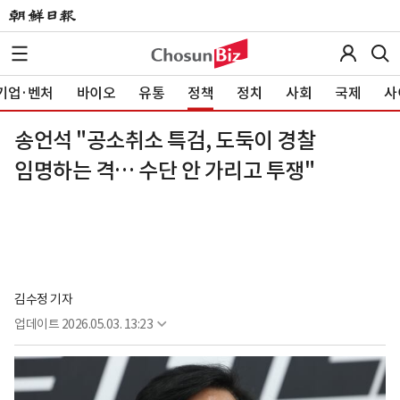
기업·벤처
바이오
유통
정책
정치
사회
국제
사
송언석 "공소취소 특검, 도둑이 경찰
임명하는 격… 수단 안 가리고 투쟁"
김수정 기자
업데이트
2026.05.03. 13:23