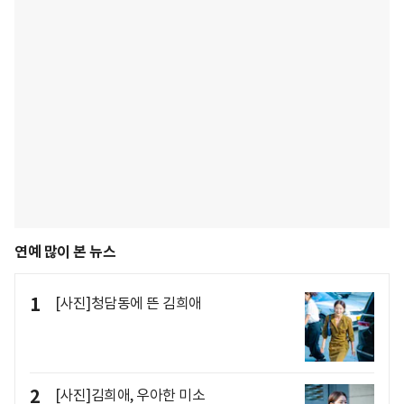
연예 많이 본 뉴스
1
[사진]청담동에 뜬 김희애
2
[사진]김희애, 우아한 미소