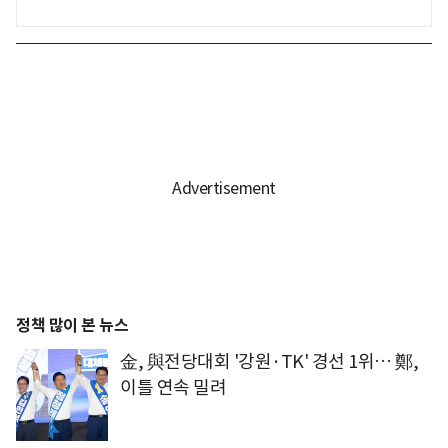
정책 많이 본 뉴스
金, 與전당대회 '강원·TK' 경선 1위… 鄭,
이틀 연속 밀려