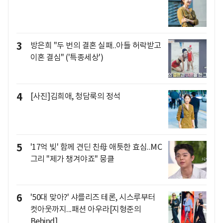
3
방은희 "두 번의 결혼 실패..아들 허락받고
이혼 결심" ('특종세상')
4
[사진]김희애, 청담룩의 정석
5
'17억 빚' 함께 견딘 친母 애틋한 효심..MC
그리 "제가 챙겨야죠" 뭉클
6
'50대 맞아?' 샤를리즈 테론, 시스루부터
컷아웃까지...패션 아우라[지형준의
Behind]