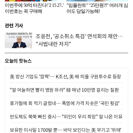
관련 기사
조응천, '공소취소 특검' 연석회의 제안…
"사법내란 저지"
오늘의 핫뉴스
美 방산 기업도 '깜짝'… K조선, 美 배 띄울 구원투수로 등장
"말 어눌하면 빨리 병원 와라" 韓 매년 10만명 걸리는 질환
휴가철에 회 먹기 글렀네… 폭염에 가격 치솟은 '국민 횟감'
반도체도 쭉쭉 빠진 증시… "외인이 우리 희망" 말 나온 이유
보유한 미사일 1700발 뿐… 바닥 보인다는 美 무기고 '위태'