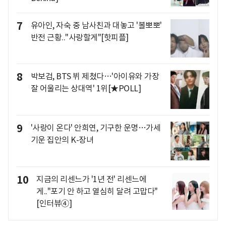
7
유아인, 자숙 중 남사친과 대놓고 '볼뽀뽀'
반전 근황.."사랑할게"[핫피플]
8
박보검, BTS 뷔 제쳤다…'아이유와 가장
잘 어울리는 상대역' 1위[★POLL]
9
'사랑이 온다' 안희연, 기구한 운명…가세
기운 집안의 K-장녀
10
지금의 리센느가 '1년 전' 리센느에
게.."포기 안 하고 열심히 달려 고맙다"
[인터뷰④]