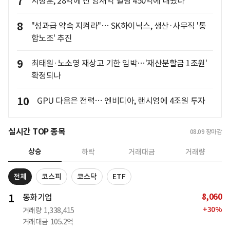
7
서장훈, 28억에 산 양재역 빌딩 450억에 내놨다
8
"성과급 약속 지켜라"… SK하이닉스, 생산·사무직 '통
합노조' 추진
9
최태원·노소영 재상고 기한 임박…'재산분할금 1조원'
확정되나
10
GPU 다음은 전력… 엔비디아, 랜시엄에 4조원 투자
실시간 TOP 종목
08.09
장마감
상승
하락
거래대금
거래량
전체
코스피
코스닥
ETF
8,060
1
동화기업
+
30
%
거래량
1,338,415
거래대금
105.2억