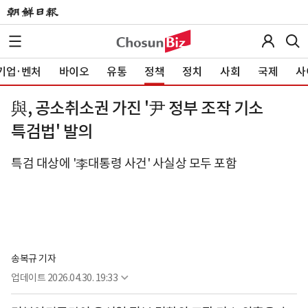
기업·벤처
바이오
유통
정책
정치
사회
국제
사
與, 공소취소권 가진 '尹 정부 조작 기소
특검법' 발의
특검 대상에 '李대통령 사건' 사실상 모두 포함
송복규 기자
업데이트
2026.04.30. 19:33