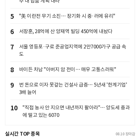
주 내 납품 계획 내라"
5
"美 이란전 무기 소진… 장기화 시 중·러에 유리"
6
서장훈, 28억에 산 양재역 빌딩 450억에 내놨다
7
서울 영등포·구로 준공업지역에 2만7000가구 공급 속
도
8
바이든 차남 "아버지 암 전이… 매우 고통스러워"
9
번 돈으로 이자 못갚는 건설사 급증… 5년새 '한계기업'
3배 늘어
10
"직접 농사 안 지으면 내년까지 팔아라"… 양도세 중과
에 떨고 있는 6070
실시간 TOP 종목
08.10
장마감