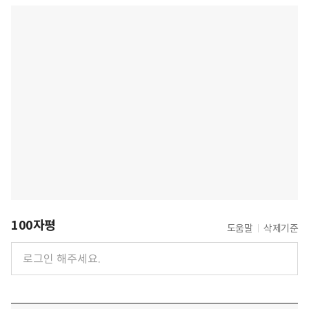
100자평
도움말
삭제기준