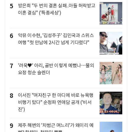
5
방은희 "두 번의 결혼 실패..아들 허락받고
이혼 결심" ('특종세상')
6
악뮤 이수현, '김성주子' 김민국과 스위스
여행 "첫 만남에 2시간 넘게 기다렸다"
7
'려욱♥' 아리, 골반 이렇게 예뻤나…물의
요정 청순 슬렌더
8
이서진 "여자친구 한 마디에 바로 뉴욕행
비행기 탔다" 순정파 연애담 공개 ('비서
진')
9
제주 해변의 '차범근 며느리'가 왜이리 예