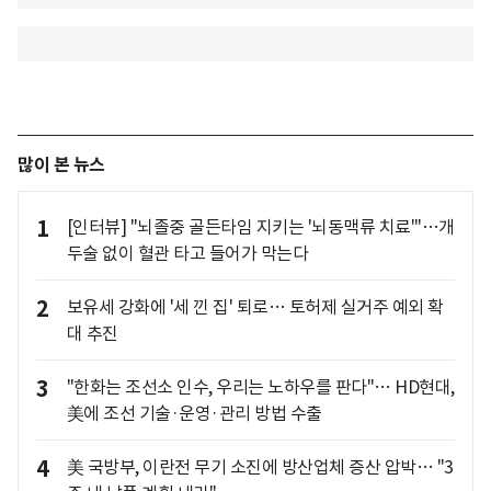
많이 본 뉴스
1
[인터뷰] "뇌졸중 골든타임 지키는 '뇌동맥류 치료'"…개
두술 없이 혈관 타고 들어가 막는다
2
보유세 강화에 '세 낀 집' 퇴로… 토허제 실거주 예외 확
대 추진
3
"한화는 조선소 인수, 우리는 노하우를 판다"… HD현대,
美에 조선 기술·운영·관리 방법 수출
4
美 국방부, 이란전 무기 소진에 방산업체 증산 압박… "3