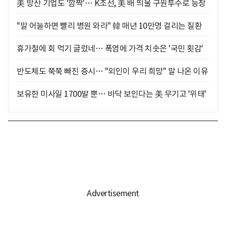
美 방산 기업도 '깜짝'… K조선, 美 배 띄울 구원투수로 등장
"말 어눌하면 빨리 병원 와라" 韓 매년 10만명 걸리는 질환
휴가철에 회 먹기 글렀네… 폭염에 가격 치솟은 '국민 횟감'
반도체도 쭉쭉 빠진 증시… "외인이 우리 희망" 말 나온 이유
보유한 미사일 1700발 뿐… 바닥 보인다는 美 무기고 '위태'