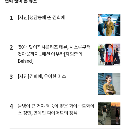
연예 많이 본 뉴스
1
[사진]청담동에 뜬 김희애
2
'50대 맞아?' 샤를리즈 테론, 시스루부터
컷아웃까지...패션 아우라[지형준의
Behind]
3
[사진]김희애, 우아한 미소
4
물병이 큰 거야 팔뚝이 얇은 거야…트와이
스 정연, 연예인 다이어트의 정석