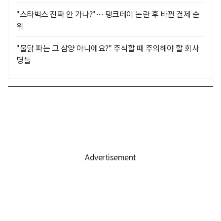
"스타벅스 진짜 안 가나?"… 탱크데이 논란 후 바뀐 결제 순
위
"불닭 파는 그 삼양 아니에요?" 주식할 때 주의해야 할 회사
명들