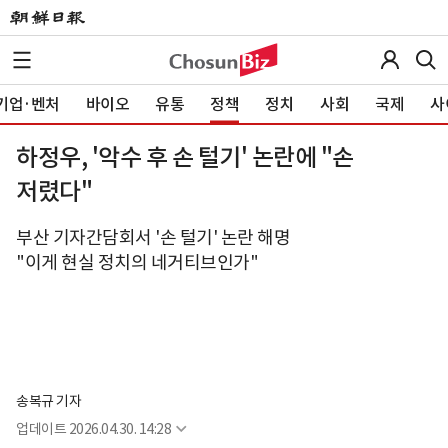
기업·벤처
바이오
유통
정책
정치
사회
국제
사
하정우, '악수 후 손 털기' 논란에 "손
저렸다"
부산 기자간담회서 '손 털기' 논란 해명
"이게 현실 정치의 네거티브인가"
송복규 기자
업데이트
2026.04.30. 14:28