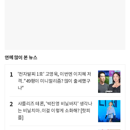
연예 많이 본 뉴스
1
'전자발찌 1호' 고영욱, 이번엔 이지혜 저
격.."49평이 미니멀리즘? 많이 출세했구
나"
2
샤를리즈 테론, '박진영 비닐바지' 생각나
는 비닐치마..이걸 이렇게 소화해? [핫피
플]