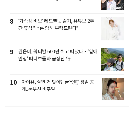
8
'가족상 비보' 레드벨벳 슬기, 유튜브 2주
간 휴식 "너른 양해 부탁드린다"
9
권은비, 워터밤 600만 찍고 떠났다…'열애
인정' 빠니보틀과 금정산 行
10
아이유, 살찐 거 맞아? '굴욕無' 생얼 공
개..눈부신 비주얼