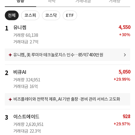
상승
하락
거래대금
거래량
전체
코스피
코스닥
ETF
4,550
1
유니켐
+
30
%
거래량
60,138
거래대금
2.7억
유니켐, 美 루미아 테크놀로지스 인수…85억7400만원
5,050
2
비큐AI
+
29.99
%
거래량
324,951
거래대금
16억
비즈플레이와 전략적 제휴, AI 기반 출장·경비 관리 서비스 고도화
928
3
이스트에이드
+
29.97
%
거래량
2,620,951
거래대금
22.3억