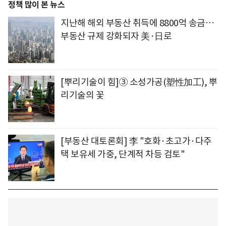
정책 많이 본 뉴스
지난해 해외 부동산 취득에 8800억 송금…
부동산 규제 강화되자 美·日로
[뿌리기술이 힘]③ 소성가공(塑性加工), 뿌
리기술의 꽃
[부동산 대토론회] 李 "호화·초고가·다주
택 보유세 가중, 단계적 차등 검토"