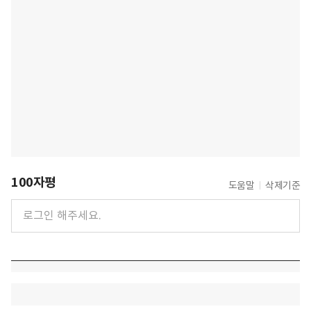
100자평
도움말
삭제기준