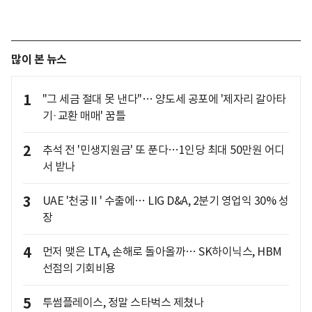
많이 본 뉴스
1
"그 세금 절대 못 낸다"… 양도세 공포에 '제자리 갈아타
기·교환 매매' 꿈틀
2
추석 전 '민생지원금' 또 푼다…1인당 최대 50만원 어디
서 받나
3
UAE '천궁Ⅱ' 수출에… LIG D&A, 2분기 영업익 30% 성
장
4
먼저 맺은 LTA, 손해로 돌아올까… SK하이닉스, HBM
선점의 기회비용
5
투썸플레이스, 정말 스타벅스 제쳤나