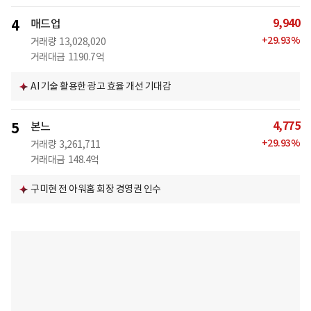
9,940
4
매드업
+
29.93
%
거래량
13,028,020
거래대금
1190.7억
AI 기술 활용한 광고 효율 개선 기대감
4,775
5
본느
+
29.93
%
거래량
3,261,711
거래대금
148.4억
구미현 전 아워홈 회장 경영권 인수