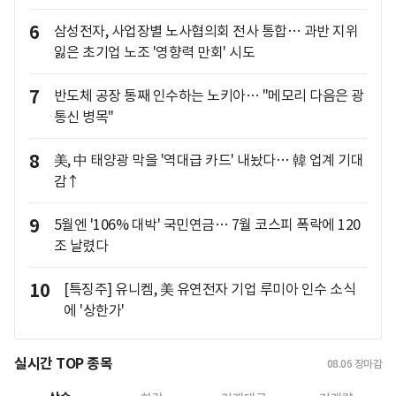
6
삼성전자, 사업장별 노사협의회 전사 통합… 과반 지위
잃은 초기업 노조 '영향력 만회' 시도
7
반도체 공장 통째 인수하는 노키아… "메모리 다음은 광
통신 병목"
8
美, 中 태양광 막을 '역대급 카드' 내놨다… 韓 업계 기대
감↑
9
5월엔 '106% 대박' 국민연금… 7월 코스피 폭락에 120
조 날렸다
10
[특징주] 유니켐, 美 유연전자 기업 루미아 인수 소식
에 '상한가'
실시간 TOP 종목
08.06
장마감