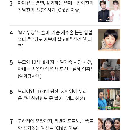
3
아이유는 결별, 장기하는 열애…전여친과
전남친의 '묘한' 시기 [Oh!쎈 이슈]
4
'MZ 무당' 노슬비, 가슴 재수술 논란 입열
었다.."무당도 예쁘게 살고파" 심경 [핫피
플]
5
부모와 12세·8세 자녀 일가족 사망 사건,
아내는 속옷만 입은 채 투신…살해 의혹?
(실화탐사대)
6
브라이언, '100억 탕진' 서인영에 부러
움.."난 천만원도 못 벌어" (개과천선)
7
구하라에 쯔양까지, 리벤지포르노를 폭로
한 용기있는 여성들 [Oh!쎈 이슈]