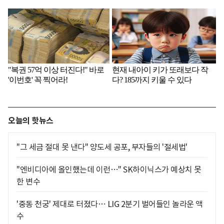
오늘의 핫뉴스
"그 세금 절대 못 낸다" 양도세 공포, 부자들의 '절세법'
"엔비디아에 올인했는데 이런…" SK하이닉스가 예상치 못
한 변수
'중동 천궁' 제대로 터졌다… LIG 2분기 벌어들인 놀라운 액
수