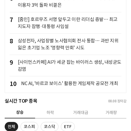
이용자 3억 돌파 비결은
7
[줌인] 호르무즈 서명 앞두고 이란 리더십 증발… 최고
지도자 잠행·대통령 사임설
8
삼성전자, 사업장별 노사협의회 전사 통합… 과반 지위
잃은 초기업 노조 '영향력 만회' 시도
9
[사이언스카페] AI가 세균 잡는 바이러스 생성, 내성균도
감염
10
NC AI, '바르코 보이스' 활용한 게임제작 공모전 개최
실시간 TOP 종목
08.08
장마감
상승
하락
거래대금
거래량
전체
코스피
코스닥
ETF