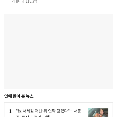
거래대금
118.3억
연예 많이 본 뉴스
1
"故 서세원 떠난 뒤 연락 끊겼다"…서동