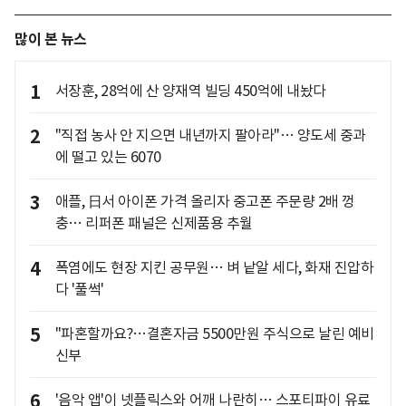
많이 본 뉴스
1
서장훈, 28억에 산 양재역 빌딩 450억에 내놨다
2
"직접 농사 안 지으면 내년까지 팔아라"… 양도세 중과
에 떨고 있는 6070
3
애플, 日서 아이폰 가격 올리자 중고폰 주문량 2배 껑
충… 리퍼폰 패널은 신제품용 추월
4
폭염에도 현장 지킨 공무원… 벼 낱알 세다, 화재 진압하
다 '풀썩'
5
"파혼할까요?…결혼자금 5500만원 주식으로 날린 예비
신부
6
'음악 앱'이 넷플릭스와 어깨 나란히… 스포티파이 유료