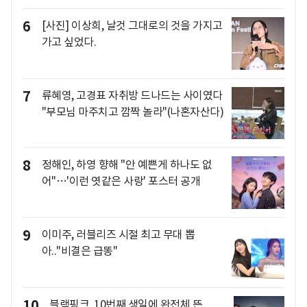
6
[사진] 이상희, 날것 그대로의 것을 가지고
가고 싶었다.
7
류혜영, 고경표 자취방 드나드는 사이였다
"부모님 마주치고 깜짝 놀라"(나혼자산다)
8
정해인, 하영 향해 "안 예쁜게 하나도 없
어"…'이런 엿같은 사랑' 포스터 공개
9
이미주, 러블리즈 시절 최고 무대 뽑
아.."비결은 급똥"
10
블랙핑크, 10번째 생일에 완전체 뜬