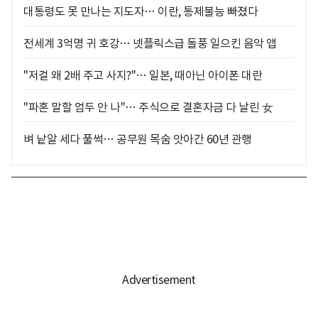
대통령도 못 만나는 지도자… 이란, 통제불능 빠졌다
전세계 3억명 귀 호강… 넷플릭스급 돌풍 일으킨 음악 앱
"저걸 왜 2배 주고 사지?"… 일본, 때아닌 아이폰 대란
"파혼 말할 엄두 안 나"… 주식으로 결혼자금 다 날린 女
벼 낱알 세다 풀썩… 공무원 목숨 앗아간 60년 관행