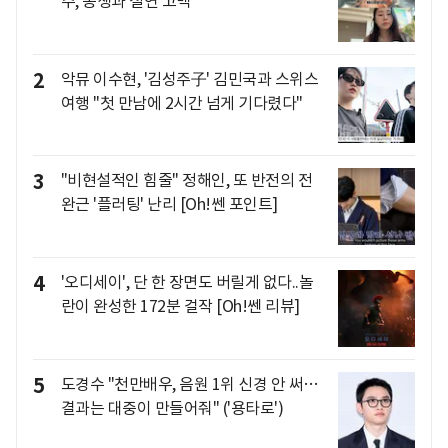
주, 동생과 절연 고백
2
악뮤 이수현, '김성주子' 김민국과 스위스
여행 "첫 만남에 2시간 넘게 기다렸다"
3
"비현설적인 힘줄" 정해인, 또 반전의 전
완근 '플러팅' 난리 [Oh!쎈 포인트]
4
'오디세이', 단 한 장면도 버릴게 없다..놀
란이 완성한 172분 걸작 [Oh!쎈 리뷰]
5
도경수 "천만배우, 음원 1위 신경 안 써…
결과는 대중이 만들어줘" ('용타로')