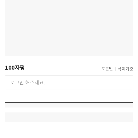
100자평
도움말
삭제기준