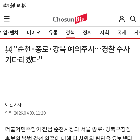
기업·벤처
바이오
유통
정책
정치
사회
국제
사
與 "순천·종로·강북 예의주시…경찰 수사
기다리겠다"
이건 기자
입력
2026.04.30. 11:20
더불어민주당이 전남 순천시장과 서울 종로·강북구청장
후보의 불법 경선 의혹에 대해 당 차원의 판단을 유보했다.