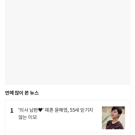
연예 많이 본 뉴스
1
'의사 남편♥' 재혼 윤해영, 55세 믿기지
않는 미모