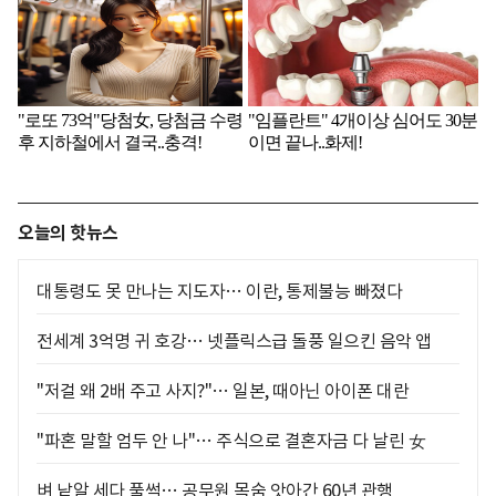
오늘의 핫뉴스
대통령도 못 만나는 지도자… 이란, 통제불능 빠졌다
전세계 3억명 귀 호강… 넷플릭스급 돌풍 일으킨 음악 앱
"저걸 왜 2배 주고 사지?"… 일본, 때아닌 아이폰 대란
"파혼 말할 엄두 안 나"… 주식으로 결혼자금 다 날린 女
벼 낱알 세다 풀썩… 공무원 목숨 앗아간 60년 관행