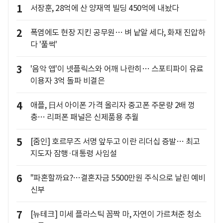
1
서장훈, 28억에 산 양재역 빌딩 450억에 내놨다
2
폭염에도 현장 지킨 공무원… 벼 낱알 세다, 화재 진압하
다 '풀썩'
3
'음악 앱'이 넷플릭스와 어깨 나란히… 스포티파이 유료
이용자 3억 돌파 비결은
4
애플, 日서 아이폰 가격 올리자 중고폰 주문량 2배 껑
충… 리퍼폰 패널은 신제품용 추월
5
[줌인] 호르무즈 서명 앞두고 이란 리더십 증발… 최고
지도자 잠행·대통령 사임설
6
"파혼할까요?…결혼자금 5500만원 주식으로 날린 예비
신부
7
[뉴테크] 미세 플라스틱 꼼짝 마, 자연이 가르쳐준 청소