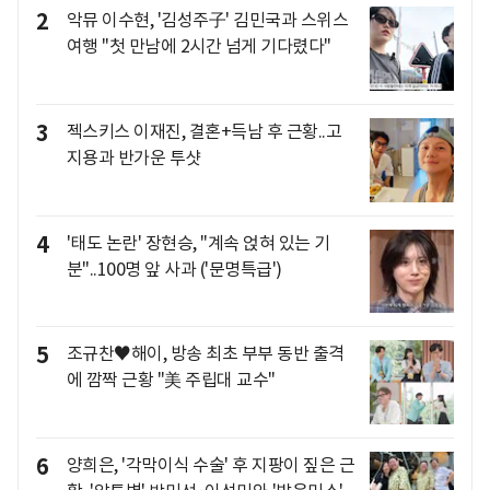
2
악뮤 이수현, '김성주子' 김민국과 스위스
여행 "첫 만남에 2시간 넘게 기다렸다"
3
젝스키스 이재진, 결혼+득남 후 근황..고
지용과 반가운 투샷
4
'태도 논란' 장현승, "계속 얹혀 있는 기
분"..100명 앞 사과 ('문명특급')
5
조규찬♥해이, 방송 최초 부부 동반 출격
에 깜짝 근황 "美 주립대 교수"
6
양희은, '각막이식 수술' 후 지팡이 짚은 근