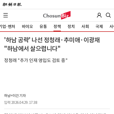
기업·벤처
바이오
유통
정책
정치
사회
국제
사
'하남 공략' 나선 정청래·추미애·이광재
"하남에서 살으렵니다"
정청래 "추가 인재 영입도 검토 중"
하남=이건 기자
입력
2026.04.29. 17:38