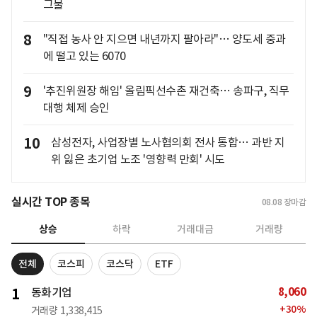
그물
8
"직접 농사 안 지으면 내년까지 팔아라"… 양도세 중과
에 떨고 있는 6070
9
'추진위원장 해임' 올림픽선수촌 재건축… 송파구, 직무
대행 체제 승인
10
삼성전자, 사업장별 노사협의회 전사 통합… 과반 지
위 잃은 초기업 노조 '영향력 만회' 시도
실시간 TOP 종목
08.08
장마감
상승
하락
거래대금
거래량
전체
코스피
코스닥
ETF
8,060
1
동화기업
+
30
%
거래량
1,338,415