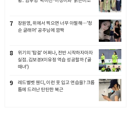
황..'암투병' 박미선·이성미와 '밝은미소'
7
장원영, 위에서 찍으면 너무 아찔해…'청
순 글래머' 공주님에 깜짝
8
위기의 '탑걸' 어쩌나, 전반 시작하자마자
실점..김보경X이유정 역습 성공할까 ('골
때녀')
9
레드벨벳 웬디, 이런 옷 입고 연습을? 크롭
톱에 드러난 탄탄한 복근