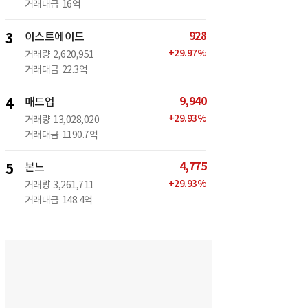
거래대금
16억
928
3
이스트에이드
+
29.97
%
거래량
2,620,951
거래대금
22.3억
9,940
4
매드업
+
29.93
%
거래량
13,028,020
거래대금
1190.7억
4,775
5
본느
+
29.93
%
거래량
3,261,711
거래대금
148.4억