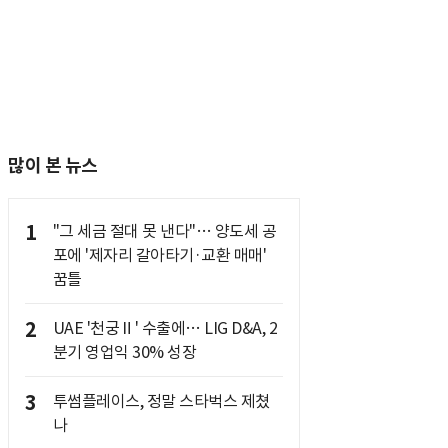
많이 본 뉴스
1
"그 세금 절대 못 낸다"… 양도세 공
포에 '제자리 갈아타기·교환 매매'
꿈틀
2
UAE '천궁Ⅱ' 수출에… LIG D&A, 2
분기 영업익 30% 성장
3
투썸플레이스, 정말 스타벅스 제쳤
나