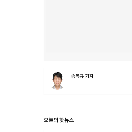
송복규 기자
오늘의 핫뉴스