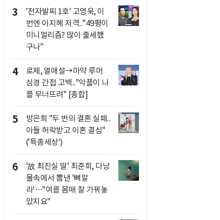
3
'전자발찌 1호' 고영욱, 이
번엔 이지혜 저격.."49평이
미니멀리즘? 많이 출세했
구나"
4
로제, 열애설→마약 루머
심경 간접 고백.."악플이 나
를 무너뜨려" [종합]
5
방은희 "두 번의 결혼 실패..
아들 허락받고 이혼 결심"
('특종세상')
6
'故 최진실 딸' 최준희, 다낭
물속에서 뽐낸 '뼈말
라'…"여름 몸매 잘 가꿔놓
았지요"