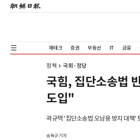
재테크
증권
부동산
IT
금융
정책
국회·정당
국힘, 집단소송법 
도입"
곽규택 '집단소송법 오남용 방지 대책'
송복규 기자