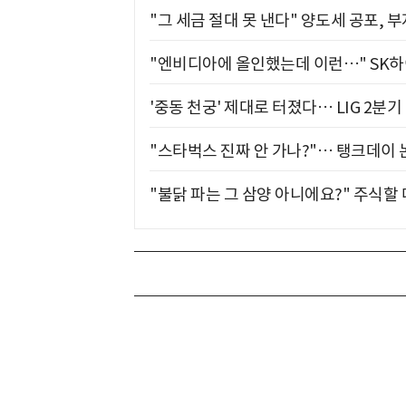
"그 세금 절대 못 낸다" 양도세 공포, 
"엔비디아에 올인했는데 이런…" SK
'중동 천궁' 제대로 터졌다… LIG 2분
"스타벅스 진짜 안 가나?"… 탱크데이 
"불닭 파는 그 삼양 아니에요?" 주식할