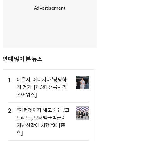
연예 많이 본 뉴스
1
이은지, 어디서나 '당당하
게 걷기' [제5회 청룡시리
즈어워즈]
2
"저런것까지 해도 돼?"..'코
드레드', 모태범→박군이
재난상황에 처했을때[종
합]