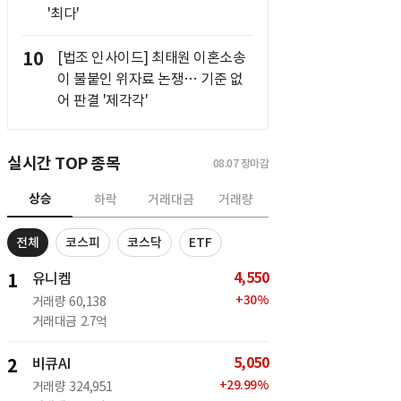
'최다'
10
[법조 인사이드] 최태원 이혼소송
이 불붙인 위자료 논쟁… 기준 없
어 판결 '제각각'
실시간 TOP 종목
08.07
장마감
상승
하락
거래대금
거래량
전체
코스피
코스닥
ETF
4,550
1
유니켐
+
30
%
거래량
60,138
거래대금
2.7억
5,050
2
비큐AI
+
29.99
%
거래량
324,951