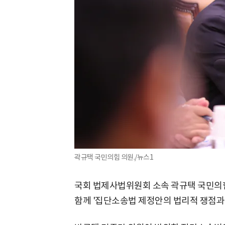
곽규택 국민의힘 의원./뉴스1
국회 법제사법위원회 소속 곽규택 국민의힘
함께 '집단소송법 제정안의 법리적 쟁점과 