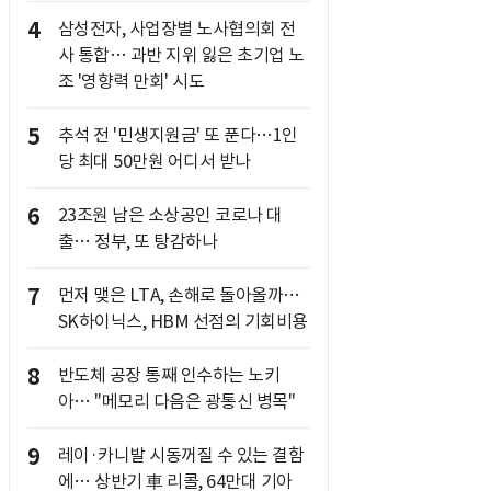
4
삼성전자, 사업장별 노사협의회 전
사 통합… 과반 지위 잃은 초기업 노
조 '영향력 만회' 시도
5
추석 전 '민생지원금' 또 푼다…1인
당 최대 50만원 어디서 받나
6
23조원 남은 소상공인 코로나 대
출… 정부, 또 탕감하나
7
먼저 맺은 LTA, 손해로 돌아올까…
SK하이닉스, HBM 선점의 기회비용
8
반도체 공장 통째 인수하는 노키
아… "메모리 다음은 광통신 병목"
9
레이·카니발 시동꺼질 수 있는 결함
에… 상반기 車 리콜, 64만대 기아