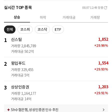
실시간 TOP 종목
08.07 12:49
장중
상승
하락
거래대금
거래량
전체
코스피
코스닥
ETF
1,852
1
신스틸
+
29.96
%
거래량
2,845,789
거래대금
50.2억
1,554
2
윙입푸드
+
29.93
%
거래량
329,455
거래대금
5억
1,203
3
상상인증권
+
29.91
%
거래량
1,164,177
거래대금
14억
Sh수협은행, 상상인증권 인수 추진