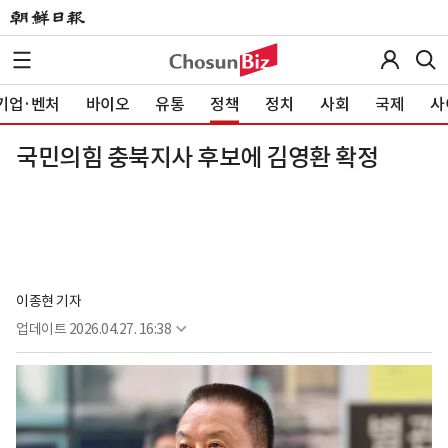
기업·벤처
바이오
유통
정책
정치
사회
국제
사
국민의힘 충북지사 후보에 김영환 확정
이종현 기자
업데이트
2026.04.27. 16:38