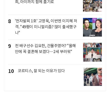
희, 아이까지 함께 품기로
8
'전자발찌 1호' 고영욱, 이번엔 이지혜 저
격.."49평이 미니멀리즘? 많이 출세했구
나"
9
전 배구선수 김요한, 건물주였어? "올해
안에 꼭 결혼해 보겠다…2세 부러워"
10
코르티스, 잘 되는 이유가 있다