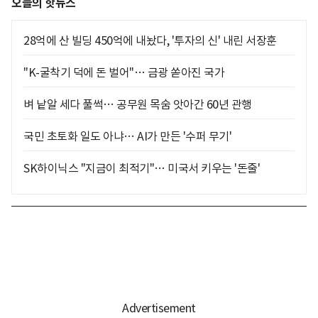
오늘의 핫뉴스
28억에 산 빌딩 450억에 내놨다, '투자의 신' 내린 서장훈
"K-굴착기 덕에 돈 벌어"… 금광 쏟아진 국가
벼 낱알 세다 풀썩… 공무원 목숨 앗아간 60년 관행
국민 초토화 일도 아냐… AI가 만든 '수퍼 무기'
SK하이닉스 "지금이 최적기"… 미국서 키우는 '돈줄'