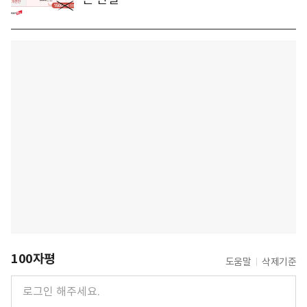
100자평
도움말
삭제기준