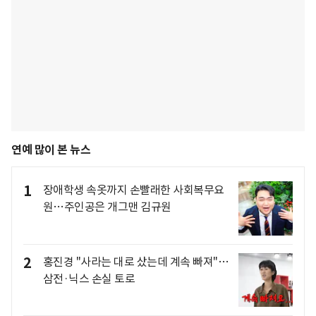
연예 많이 본 뉴스
1
장애학생 속옷까지 손빨래한 사회복무요
원…주인공은 개그맨 김규원
2
홍진경 "사라는 대로 샀는데 계속 빠져"…
삼전·닉스 손실 토로