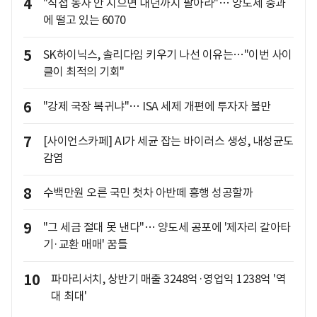
4
"직접 농사 안 지으면 내년까지 팔아라"… 양도세 중과
에 떨고 있는 6070
5
SK하이닉스, 솔리다임 키우기 나선 이유는…"이번 사이
클이 최적의 기회"
6
"강제 국장 복귀냐"… ISA 세제 개편에 투자자 불만
7
[사이언스카페] AI가 세균 잡는 바이러스 생성, 내성균도
감염
8
수백만원 오른 국민 첫차 아반떼 흥행 성공할까
9
"그 세금 절대 못 낸다"… 양도세 공포에 '제자리 갈아타
기·교환 매매' 꿈틀
10
파마리서치, 상반기 매출 3248억·영업익 1238억 '역
대 최대'