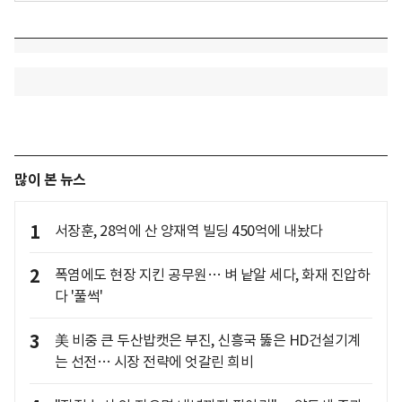
많이 본 뉴스
1
서장훈, 28억에 산 양재역 빌딩 450억에 내놨다
2
폭염에도 현장 지킨 공무원… 벼 낱알 세다, 화재 진압하
다 '풀썩'
3
美 비중 큰 두산밥캣은 부진, 신흥국 뚫은 HD건설기계
는 선전… 시장 전략에 엇갈린 희비