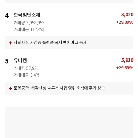
3,020
4
한국첨단소재
+
29.89
%
거래량
3,958,953
거래대금
117.4억
자회사 양자검증 플랫폼 국제 벤치마크 등재
5,910
5
유니켐
+
29.89
%
거래량
57,921
거래대금
3.4억
로봇공학·촉각센싱 솔루션 사업 영위 소식에 주가 상승