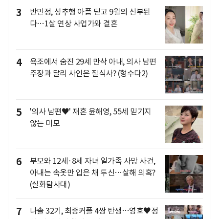
3
반민정, 성추행 아픔 딛고 9월의 신부된
다…1살 연상 사업가와 결혼
4
욕조에서 숨진 29세 만삭 아내, 의사 남편
주장과 달리 사인은 질식사? (형수다2)
5
'의사 남편♥' 재혼 윤해영, 55세 믿기지
않는 미모
6
부모와 12세·8세 자녀 일가족 사망 사건,
아내는 속옷만 입은 채 투신…살해 의혹?
(실화탐사대)
7
나솔 32기, 최종커플 4쌍 탄생…영호♥정