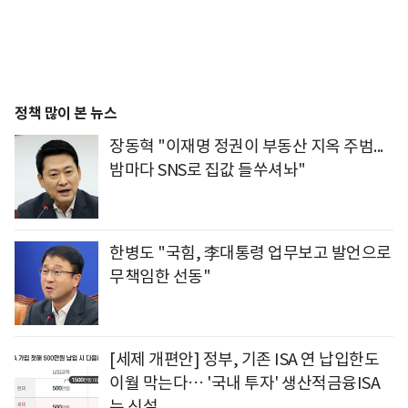
정책 많이 본 뉴스
장동혁 "이재명 정권이 부동산 지옥 주범...
밤마다 SNS로 집값 들쑤셔놔"
한병도 "국힘, 李대통령 업무보고 발언으로
무책임한 선동"
[세제 개편안] 정부, 기존 ISA 연 납입한도
이월 막는다… '국내 투자' 생산적금융ISA
는 신설