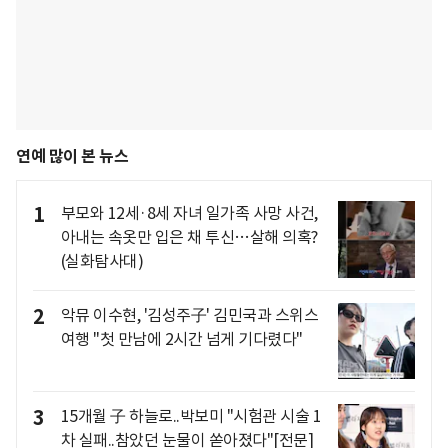
연예 많이 본 뉴스
1
부모와 12세·8세 자녀 일가족 사망 사건,
아내는 속옷만 입은 채 투신…살해 의혹?
(실화탐사대)
2
악뮤 이수현, '김성주子' 김민국과 스위스
여행 "첫 만남에 2시간 넘게 기다렸다"
3
15개월 子 하늘로..박보미 "시험관 시술 1
차 실패..참았던 눈물이 쏟아졌다"[전문]