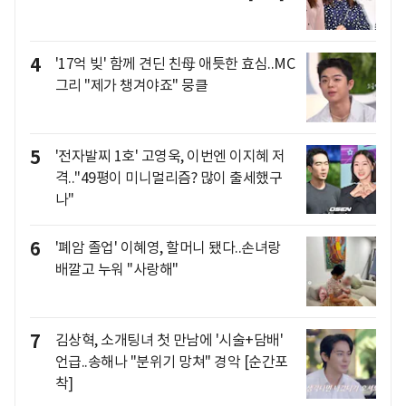
4
'17억 빚' 함께 견딘 친母 애틋한 효심..MC
그리 "제가 챙겨야죠" 뭉클
5
'전자발찌 1호' 고영욱, 이번엔 이지혜 저
격.."49평이 미니멀리즘? 많이 출세했구
나"
6
'폐암 졸업' 이혜영, 할머니 됐다..손녀랑
배깔고 누워 "사랑해"
7
김상혁, 소개팅녀 첫 만남에 '시술+담배'
언급..송해나 "분위기 망쳐" 경악 [순간포
착]