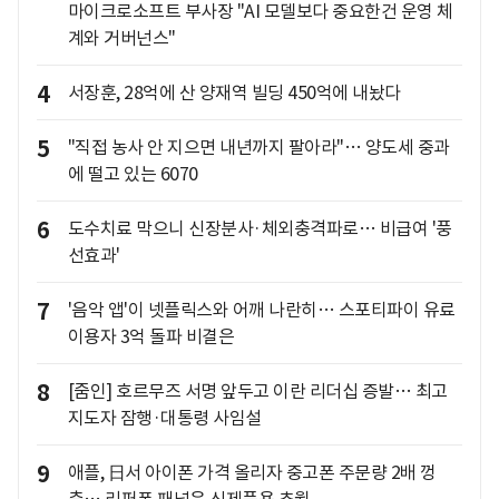
마이크로소프트 부사장 "AI 모델보다 중요한건 운영 체
계와 거버넌스"
4
서장훈, 28억에 산 양재역 빌딩 450억에 내놨다
5
"직접 농사 안 지으면 내년까지 팔아라"… 양도세 중과
에 떨고 있는 6070
6
도수치료 막으니 신장분사·체외충격파로… 비급여 '풍
선효과'
7
'음악 앱'이 넷플릭스와 어깨 나란히… 스포티파이 유료
이용자 3억 돌파 비결은
8
[줌인] 호르무즈 서명 앞두고 이란 리더십 증발… 최고
지도자 잠행·대통령 사임설
9
애플, 日서 아이폰 가격 올리자 중고폰 주문량 2배 껑