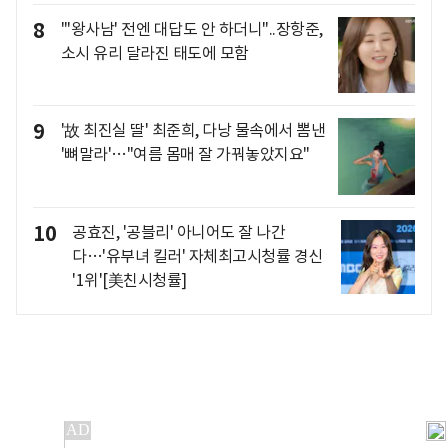
8
"'왕사남' 전엔 대답도 안 하더니"..장항준,
소시 유리 달라진 태도에 모함
9
'故 최진실 딸' 최준희, 다낭 물속에서 뽐낸
'뼈말라'…"여름 몸매 잘 가꿔놓았지요"
10
공효진, '공블리' 아니어도 잘 나간
다…'유부녀 킬러' 자체최고시청률 경신
'1위'[美친시청률]