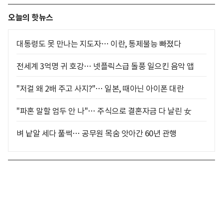
오늘의 핫뉴스
대통령도 못 만나는 지도자… 이란, 통제불능 빠졌다
전세계 3억명 귀 호강… 넷플릭스급 돌풍 일으킨 음악 앱
"저걸 왜 2배 주고 사지?"… 일본, 때아닌 아이폰 대란
"파혼 말할 엄두 안 나"… 주식으로 결혼자금 다 날린 女
벼 낱알 세다 풀썩… 공무원 목숨 앗아간 60년 관행