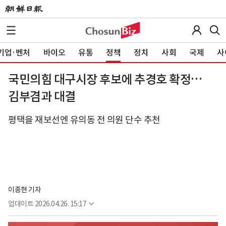
기업·벤처
바이오
유통
정책
정치
사회
국제
사
국민의힘 대구시장 후보에 추경호 확정…
김부겸과 대결
평택을 재보선엔 유의동 전 의원 단수 추천
이종현 기자
업데이트
2026.04.26. 15:17