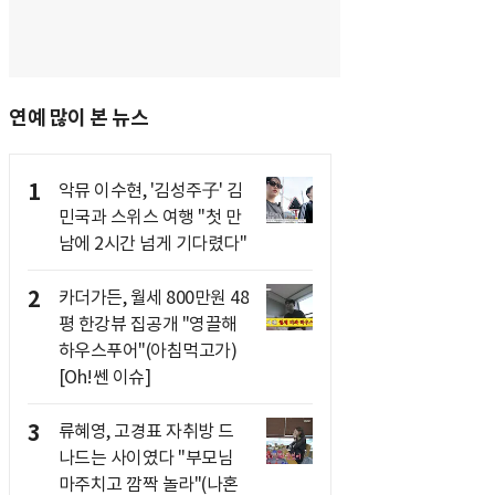
연예 많이 본 뉴스
1
악뮤 이수현, '김성주子' 김
민국과 스위스 여행 "첫 만
남에 2시간 넘게 기다렸다"
2
카더가든, 월세 800만원 48
평 한강뷰 집공개 "영끌해
하우스푸어"(아침먹고가)
[Oh!쎈 이슈]
3
류혜영, 고경표 자취방 드
나드는 사이였다 "부모님
마주치고 깜짝 놀라"(나혼