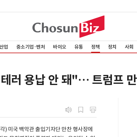
산업
중소기업·벤처
바이오
유통
정책
정치
사회
테러 용납 안 돼"… 트럼프 
각) 미국 백악관 출입기자단 만찬 행사장에