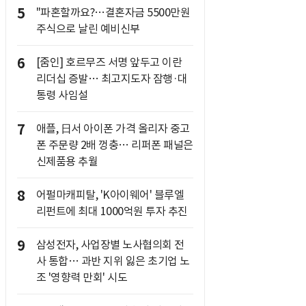
5
"파혼할까요?…결혼자금 5500만원
주식으로 날린 예비신부
6
[줌인] 호르무즈 서명 앞두고 이란
리더십 증발… 최고지도자 잠행·대
통령 사임설
7
애플, 日서 아이폰 가격 올리자 중고
폰 주문량 2배 껑충… 리퍼폰 패널은
신제품용 추월
8
어펄마캐피탈, 'K아이웨어' 블루엘
리펀트에 최대 1000억원 투자 추진
9
삼성전자, 사업장별 노사협의회 전
사 통합… 과반 지위 잃은 초기업 노
조 '영향력 만회' 시도