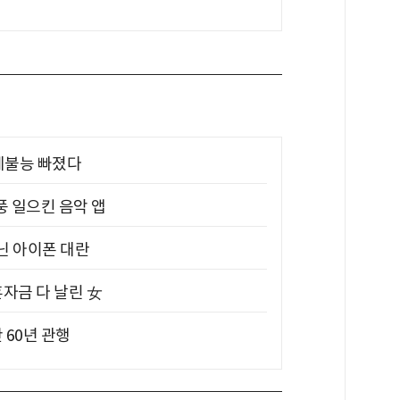
제불능 빠졌다
풍 일으킨 음악 앱
아닌 아이폰 대란
혼자금 다 날린 女
 60년 관행