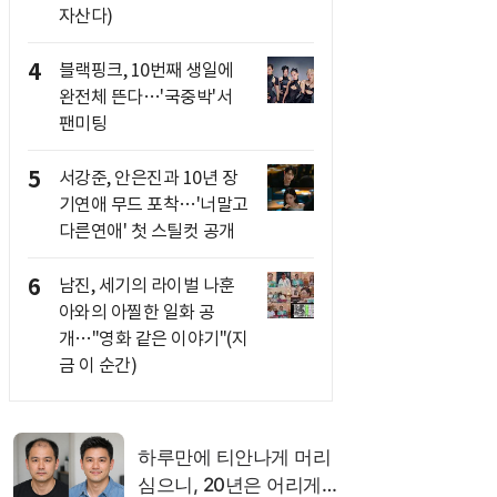
자산다)
4
블랙핑크, 10번째 생일에
완전체 뜬다…'국중박'서
팬미팅
5
서강준, 안은진과 10년 장
기연애 무드 포착…'너말고
다른연애' 첫 스틸컷 공개
6
남진, 세기의 라이벌 나훈
아와의 아찔한 일화 공
개…"영화 같은 이야기"(지
금 이 순간)