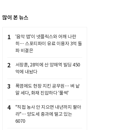
많이 본 뉴스
1
'음악 앱'이 넷플릭스와 어깨 나란
히… 스포티파이 유료 이용자 3억 돌
파 비결은
2
서장훈, 28억에 산 양재역 빌딩 450
억에 내놨다
3
폭염에도 현장 지킨 공무원… 벼 낱
알 세다, 화재 진압하다 '풀썩'
4
"직접 농사 안 지으면 내년까지 팔아
라"… 양도세 중과에 떨고 있는
6070