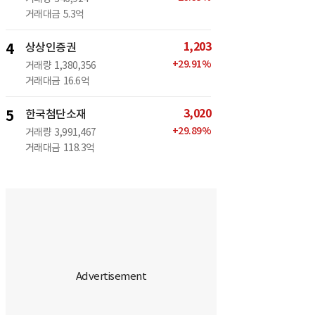
거래대금
5.3억
1,203
4
상상인증권
+
29.91
%
거래량
1,380,356
거래대금
16.6억
3,020
5
한국첨단소재
+
29.89
%
거래량
3,991,467
거래대금
118.3억