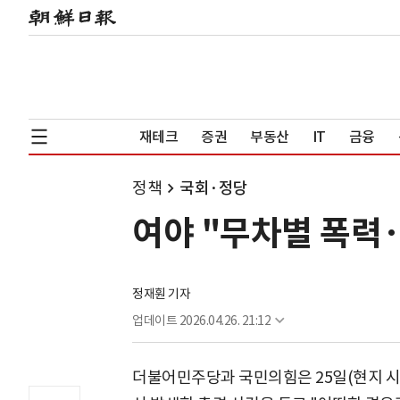
재테크
증권
부동산
IT
금융
정책
국회·정당
여야 "무차별 폭력·
정재훤 기자
업데이트
2026.04.26. 21:12
더불어민주당과 국민의힘은 25일(현지 시