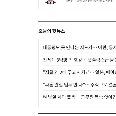
조선비즈 생활경제부 정재훤입니다.
오늘의 핫뉴스
대통령도 못 만나는 지도자… 이란, 통
전세계 3억명 귀 호강… 넷플릭스급 돌
"저걸 왜 2배 주고 사지?"… 일본, 때
"파혼 말할 엄두 안 나"… 주식으로 결
벼 낱알 세다 풀썩… 공무원 목숨 앗아간