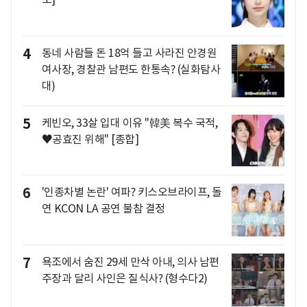
4
동네 사람들 돈 18억 들고 사라진 안경원
여사장, 경찰관 남편도 한통속? (실화탐사
대)
5
케빈오, 33살 입대 이유 "韓美 복수 국적,
♥공효진 위해" [종합]
6
'인종차별 논란' 여파? 키스오브라이프, 돌
연 KCON LA 공연 불참 결정
7
욕조에서 숨진 29세 만삭 아내, 의사 남편
주장과 달리 사인은 질식사? (형수다2)