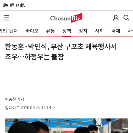
기업·벤처
바이오
유통
정책
정치
사회
국제
사
한동훈·박민식, 부산 구포초 체육행사서
조우…하정우는 불참
이종현 기자
업데이트
2026.04.26. 18:14