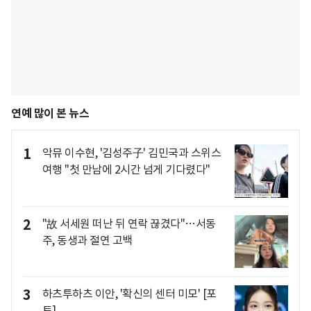
연예 많이 본 뉴스
1
악뮤 이수현, '김성주子' 김민국과 스위스
여행 "첫 만남에 2시간 넘게 기다렸다"
2
"故 서세원 떠난 뒤 연락 끊겼다"…서동
주, 동생과 절연 고백
3
하츠투하츠 이안, '확신의 센터 미모' [포
토]