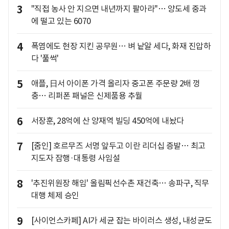
3
"직접 농사 안 지으면 내년까지 팔아라"… 양도세 중과
에 떨고 있는 6070
4
폭염에도 현장 지킨 공무원… 벼 낱알 세다, 화재 진압하
다 '풀썩'
5
애플, 日서 아이폰 가격 올리자 중고폰 주문량 2배 껑
충… 리퍼폰 패널은 신제품용 추월
6
서장훈, 28억에 산 양재역 빌딩 450억에 내놨다
7
[줌인] 호르무즈 서명 앞두고 이란 리더십 증발… 최고
지도자 잠행·대통령 사임설
8
'추진위원장 해임' 올림픽선수촌 재건축… 송파구, 직무
대행 체제 승인
9
[사이언스카페] AI가 세균 잡는 바이러스 생성, 내성균도