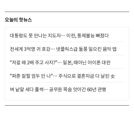
오늘의 핫뉴스
대통령도 못 만나는 지도자… 이란, 통제불능 빠졌다
전세계 3억명 귀 호강… 넷플릭스급 돌풍 일으킨 음악 앱
"저걸 왜 2배 주고 사지?"… 일본, 때아닌 아이폰 대란
"파혼 말할 엄두 안 나"… 주식으로 결혼자금 다 날린 女
벼 낱알 세다 풀썩… 공무원 목숨 앗아간 60년 관행