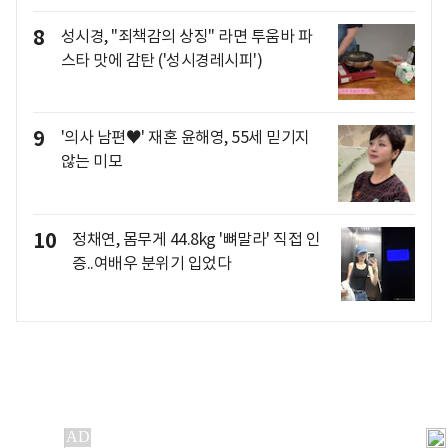
8
성시경, "죄책감의 상징" 라면 투움바 파
스타 맛에 감탄 ('성시경레시피')
9
'의사 남편♥' 재혼 윤해영, 55세 믿기지
않는 미모
10
정채연, 몸무게 44.8kg '뼈말라' 직접 인
증..여배우 분위기 입었다