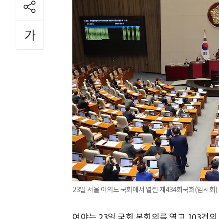
23일 서울 여의도 국회에서 열린 제434회국회(임시회) .
여야는 23일 국회 본회의를 열고 103건