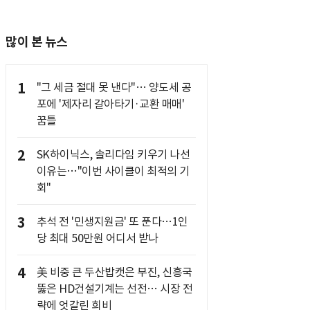
많이 본 뉴스
1
"그 세금 절대 못 낸다"… 양도세 공
포에 '제자리 갈아타기·교환 매매'
꿈틀
2
SK하이닉스, 솔리다임 키우기 나선
이유는…"이번 사이클이 최적의 기
회"
3
추석 전 '민생지원금' 또 푼다…1인
당 최대 50만원 어디서 받나
4
美 비중 큰 두산밥캣은 부진, 신흥국
뚫은 HD건설기계는 선전… 시장 전
략에 엇갈린 희비