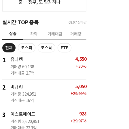
출… 정부, 또 탕감하나
실시간 TOP 종목
08.07
장마감
상승
하락
거래대금
거래량
전체
코스피
코스닥
ETF
4,550
1
유니켐
+
30
%
거래량
60,138
거래대금
2.7억
5,050
2
비큐AI
+
29.99
%
거래량
324,951
거래대금
16억
928
3
이스트에이드
+
29.97
%
거래량
2,620,951
거래대금
22.3억