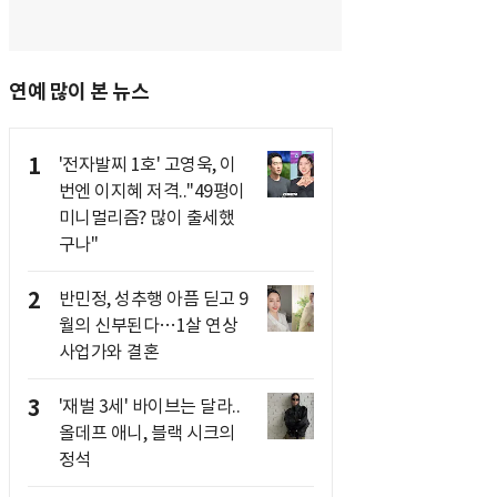
연예 많이 본 뉴스
1
'전자발찌 1호' 고영욱, 이
번엔 이지혜 저격.."49평이
미니멀리즘? 많이 출세했
구나"
2
반민정, 성추행 아픔 딛고 9
월의 신부된다…1살 연상
사업가와 결혼
3
'재벌 3세' 바이브는 달라..
올데프 애니, 블랙 시크의
정석