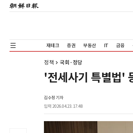
재테크
증권
부동산
IT
금융
정책
국회·정당
'전세사기 특별법' 
김수정 기자
입력
2026.04.23. 17:48