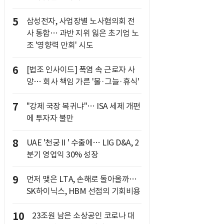
5
삼성전자, 사업장별 노사협의회 전
사 통합… 과반 지위 잃은 초기업 노
조 '영향력 만회' 시도
6
[법조 인사이드] 폭염 속 근로자 사
망… 회사 책임 가른 '물·그늘·휴식'
7
"강제 국장 복귀냐"… ISA 세제 개편
에 투자자 불만
8
UAE '천궁Ⅱ' 수출에… LIG D&A, 2
분기 영업익 30% 성장
9
먼저 맺은 LTA, 손해로 돌아올까…
SK하이닉스, HBM 선점의 기회비용
10
23조원 남은 소상공인 코로나 대