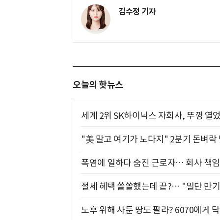
김수정 기자
오늘의 핫뉴스
세계 2위 SK하이닉스 자회사, 뚜껑 열
"美 말고 여기가 노다지" 2분기 돈벼락
폭염에 일하다 숨진 근로자… 회사 책임
절세 혜택 쏠쏠했는데 끝?… "일단 만기
노후 위해 사둔 땅도 팔라? 6070에게 닥