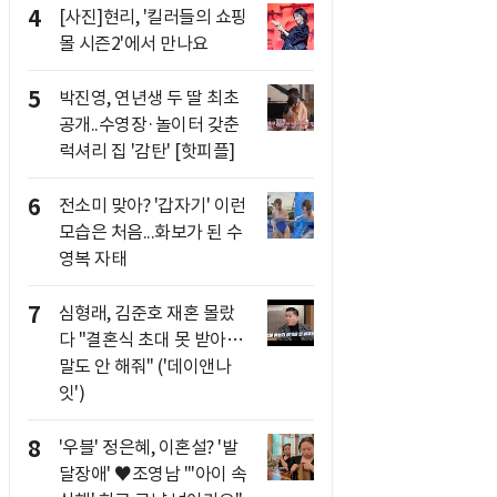
4
[사진]현리, '킬러들의 쇼핑
몰 시즌2'에서 만나요
5
박진영, 연년생 두 딸 최초
공개..수영장·놀이터 갖춘
럭셔리 집 '감탄' [핫피플]
6
전소미 맞아? '갑자기' 이런
모습은 처음...화보가 된 수
영복 자태
7
심형래, 김준호 재혼 몰랐
다 "결혼식 초대 못 받아…
말도 안 해줘" ('데이앤나
잇')
8
'우블' 정은혜, 이혼설? '발
달장애' ♥조영남 "'아이 속