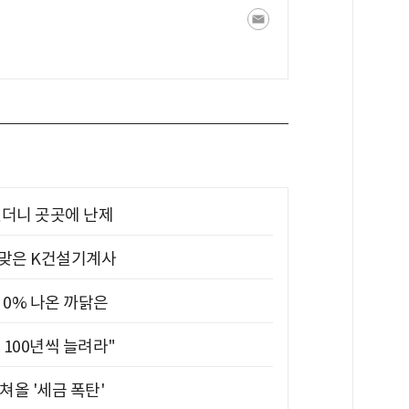
었더니 곳곳에 난제
 맞은 K건설기계사
 0% 나온 까닭은
 100년씩 늘려라"
쳐올 '세금 폭탄'