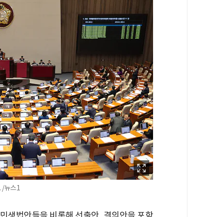
 /뉴스1
의 민생법안들을 비롯해 선출안, 결의안을 포함