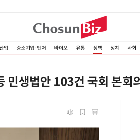
산업
중소기업·벤처
바이오
유통
정책
정치
사회
등 민생법안 103건 국회 본회