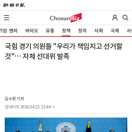
기업·벤처
바이오
유통
정책
정치
사회
국제
사
국힘 경기 의원들 "우리가 책임지고 선거할
것"… 자체 선대위 발족
김수정 기자
업데이트
2026.04.23. 13:44