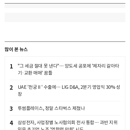
많이 본 뉴스
1
"그 세금 절대 못 낸다"… 양도세 공포에 '제자리 갈아타
기·교환 매매' 꿈틀
2
UAE '천궁Ⅱ' 수출에… LIG D&A, 2분기 영업익 30% 성
장
3
투썸플레이스, 정말 스타벅스 제쳤나
4
삼성전자, 사업장별 노사협의회 전사 통합… 과반 지위
잃은 초기업 노조 '영향력 만회' 시도