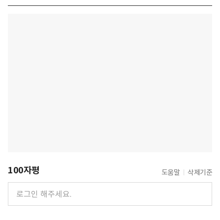
100자평
도움말
삭제기준