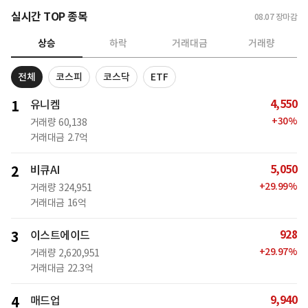
실시간 TOP 종목
08.07
장마감
상승
하락
거래대금
거래량
전체
코스피
코스닥
ETF
4,550
1
유니켐
+
30
%
거래량
60,138
거래대금
2.7억
5,050
2
비큐AI
+
29.99
%
거래량
324,951
거래대금
16억
928
3
이스트에이드
+
29.97
%
거래량
2,620,951
거래대금
22.3억
9,940
4
매드업