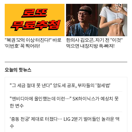
오늘의 핫뉴스
"그 세금 절대 못 낸다" 양도세 공포, 부자들의 '절세법'
"엔비디아에 올인했는데 이런…" SK하이닉스가 예상치 못
한 변수
'중동 천궁' 제대로 터졌다… LIG 2분기 벌어들인 놀라운 액
수