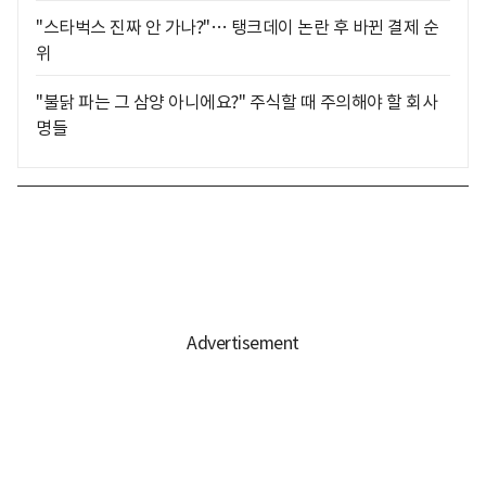
"스타벅스 진짜 안 가나?"… 탱크데이 논란 후 바뀐 결제 순
위
"불닭 파는 그 삼양 아니에요?" 주식할 때 주의해야 할 회사
명들