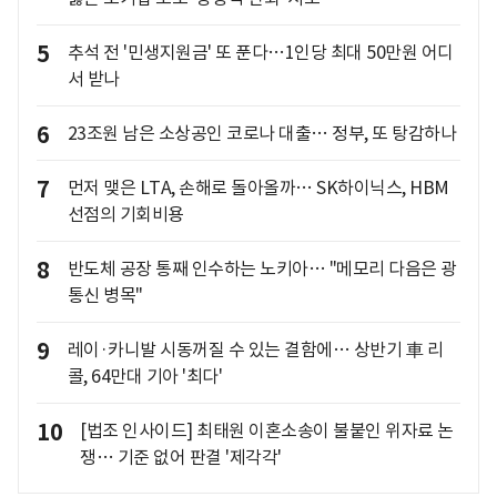
5
추석 전 '민생지원금' 또 푼다…1인당 최대 50만원 어디
서 받나
6
23조원 남은 소상공인 코로나 대출… 정부, 또 탕감하나
7
먼저 맺은 LTA, 손해로 돌아올까… SK하이닉스, HBM
선점의 기회비용
8
반도체 공장 통째 인수하는 노키아… "메모리 다음은 광
통신 병목"
9
레이·카니발 시동꺼질 수 있는 결함에… 상반기 車 리
콜, 64만대 기아 '최다'
10
[법조 인사이드] 최태원 이혼소송이 불붙인 위자료 논
쟁… 기준 없어 판결 '제각각'