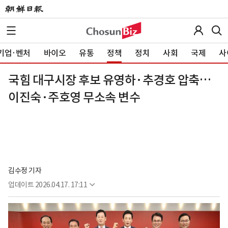
기업·벤처
바이오
유통
정책
정치
사회
국제
사
국힘 대구시장 후보 유영하·추경호 압축…
이진숙·주호영 무소속 변수
김수정 기자
업데이트
2026.04.17. 17:11