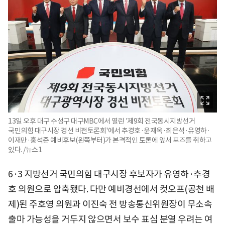
13일 오후 대구 수성구 대구MBC에서 열린 '제9회 전국동시지방선거
국민의힘 대구시장 경선 비전토론회'에서 추경호·윤재옥·최은석·유영하·
이재만·홍석준 예비후보(왼쪽부터)가 본격적인 토론에 앞서 포즈를 취하고
있다. /뉴스1
6·3 지방선거 국민의힘 대구시장 후보자가 유영하·추경
호 의원으로 압축됐다. 다만 예비경선에서 컷오프(공천 배
제)된 주호영 의원과 이진숙 전 방송통신위원장이 무소속
출마 가능성을 거두지 않으면서 보수 표심 분열 우려는 여