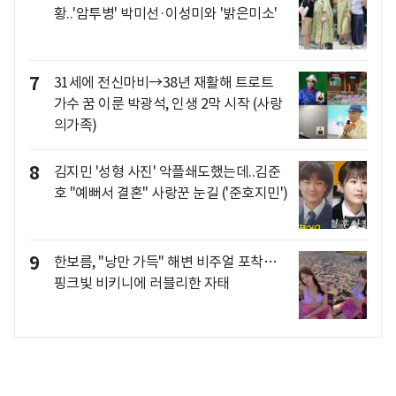
황..'암투병' 박미선·이성미와 '밝은미소'
7
31세에 전신마비→38년 재활해 트로트
가수 꿈 이룬 박광석, 인생 2막 시작 (사랑
의가족)
8
김지민 '성형 사진' 악플쇄도했는데..김준
호 "예뻐서 결혼" 사랑꾼 눈길 ('준호지민')
9
한보름, "낭만 가득" 해변 비주얼 포착…
핑크빛 비키니에 러블리한 자태