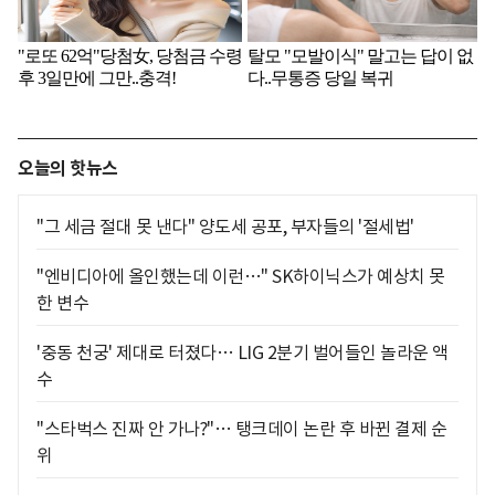
오늘의 핫뉴스
"그 세금 절대 못 낸다" 양도세 공포, 부자들의 '절세법'
"엔비디아에 올인했는데 이런…" SK하이닉스가 예상치 못
한 변수
'중동 천궁' 제대로 터졌다… LIG 2분기 벌어들인 놀라운 액
수
"스타벅스 진짜 안 가나?"… 탱크데이 논란 후 바뀐 결제 순
위