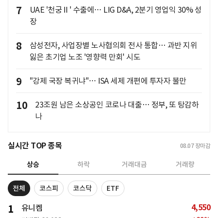
7
UAE '천궁Ⅱ' 수출에… LIG D&A, 2분기 영업익 30% 성
장
8
삼성전자, 사업장별 노사협의회 전사 통합… 과반 지위
잃은 초기업 노조 '영향력 만회' 시도
9
"강제 국장 복귀냐"… ISA 세제 개편에 투자자 불만
10
23조원 남은 소상공인 코로나 대출… 정부, 또 탕감하
나
실시간 TOP 종목
08.07
장마감
상승
하락
거래대금
거래량
전체
코스피
코스닥
ETF
4,550
1
유니켐