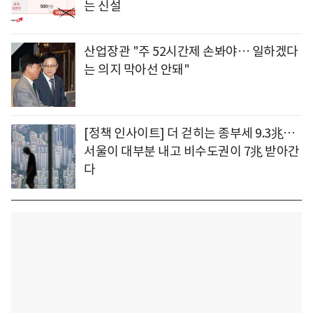
는 신설
산업장관 "주 52시간제 손봐야… 일하겠다
는 의지 막아선 안돼"
[정책 인사이트] 더 걷히는 종부세 9.3兆…
서울이 대부분 내고 비수도권이 7兆 받아간
다