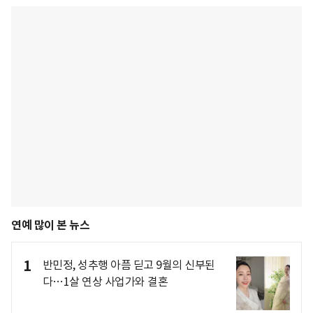
연예 많이 본 뉴스
1
반민정, 성추행 아픔 딛고 9월의 신부된
다…1살 연상 사업가와 결혼