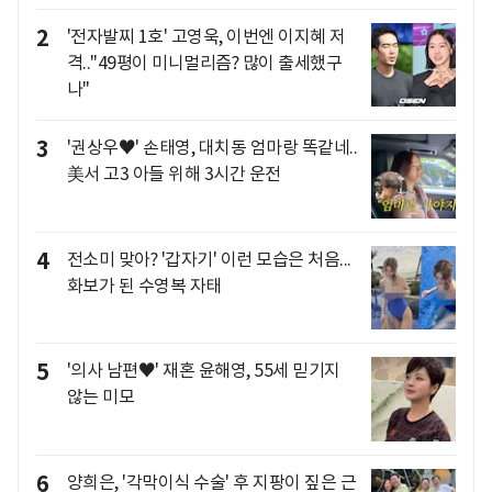
2
'전자발찌 1호' 고영욱, 이번엔 이지혜 저
격.."49평이 미니멀리즘? 많이 출세했구
나"
3
'권상우♥' 손태영, 대치동 엄마랑 똑같네..
美서 고3 아들 위해 3시간 운전
4
전소미 맞아? '갑자기' 이런 모습은 처음...
화보가 된 수영복 자태
5
'의사 남편♥' 재혼 윤해영, 55세 믿기지
않는 미모
6
양희은, '각막이식 수술' 후 지팡이 짚은 근