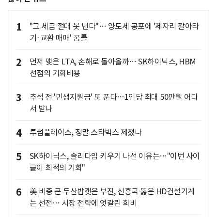
1
"그 세금 절대 못 낸다"… 양도세 공포에 '제자리 갈아타
기·교환 매매' 꿈틀
2
먼저 맺은 LTA, 손해로 돌아올까… SK하이닉스, HBM
선점의 기회비용
3
추석 전 '민생지원금' 또 푼다…1인당 최대 50만원 어디
서 받나
4
투썸플레이스, 정말 스타벅스 제쳤나
5
SK하이닉스, 솔리다임 키우기 나선 이유는…"이번 사이
클이 최적의 기회"
6
美 비중 큰 두산밥캣은 부진, 신흥국 뚫은 HD건설기계
는 선전… 시장 전략에 엇갈린 희비