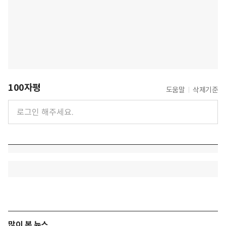
100자평
도움말
삭제기준
많이 본 뉴스