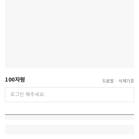
100자평
도움말
삭제기준