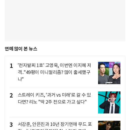
연예 많이 본 뉴스
1
'전자발찌 1호' 고영욱, 이번엔 이지혜 저
격.."49평이 미니멀리즘? 많이 출세했구
나"
2
스트레이 키즈, '과거 vs 미래'로 갈 수 있
다면? 리노 "딱 2주 전으로 가고 싶다"
3
서강준, 안은진과 10년 장기연애 무드 포