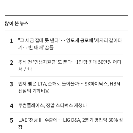
많이 본 뉴스
1
"그 세금 절대 못 낸다"… 양도세 공포에 '제자리 갈아타
기·교환 매매' 꿈틀
2
추석 전 '민생지원금' 또 푼다…1인당 최대 50만원 어디
서 받나
3
먼저 맺은 LTA, 손해로 돌아올까… SK하이닉스, HBM
선점의 기회비용
4
투썸플레이스, 정말 스타벅스 제쳤나
5
UAE '천궁Ⅱ' 수출에… LIG D&A, 2분기 영업익 30% 성
장