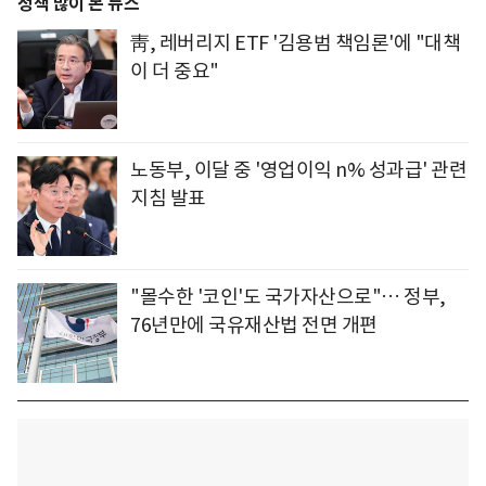
정책 많이 본 뉴스
靑, 레버리지 ETF '김용범 책임론'에 "대책
이 더 중요"
노동부, 이달 중 '영업이익 n% 성과급' 관련
지침 발표
"몰수한 '코인'도 국가자산으로"… 정부,
76년만에 국유재산법 전면 개편