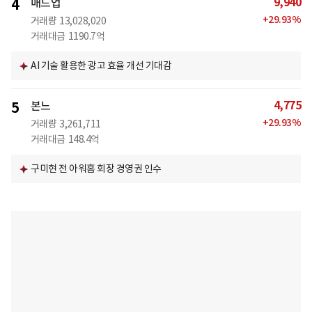
9,940
4
매드업
+
29.93
%
거래량
13,028,020
거래대금
1190.7억
AI 기술 활용한 광고 효율 개선 기대감
4,775
5
본느
+
29.93
%
거래량
3,261,711
거래대금
148.4억
구미현 전 아워홈 회장 경영권 인수