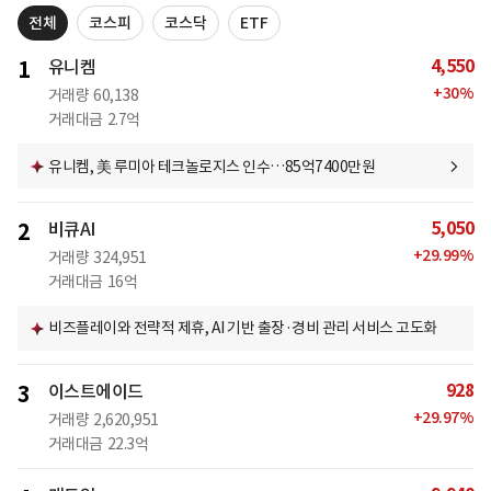
전체
코스피
코스닥
ETF
4,550
1
유니켐
+
30
%
거래량
60,138
거래대금
2.7억
유니켐, 美 루미아 테크놀로지스 인수…85억7400만원
5,050
2
비큐AI
+
29.99
%
거래량
324,951
거래대금
16억
비즈플레이와 전략적 제휴, AI 기반 출장·경비 관리 서비스 고도화
928
3
이스트에이드
+
29.97
%
거래량
2,620,951
거래대금
22.3억