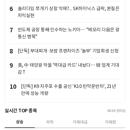
6
솔리다임 쪼개기 상장 악재?... SK하이닉스 급락, 본질은
차익실현
7
반도체 공장 통째 인수하는 노키아… "메모리 다음은 광
통신 병목"
8
[단독] 부대찌개·보쌈 프랜차이즈 '놀부' 기업회생 신청
9
美, 中 태양광 막을 '역대급 카드' 내놨다… 韓 업계 기대
감↑
10
[단독] K9 자주포 수출 공신 'K10 탄약운반차', 21년
만에 성능 개량
실시간 TOP 종목
08.06
장마감
상승
하락
거래대금
거래량