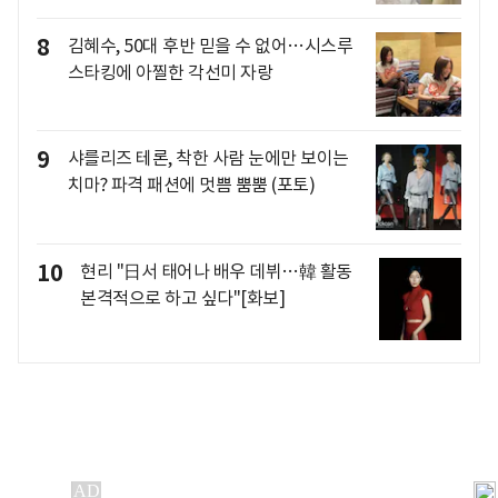
8
김혜수, 50대 후반 믿을 수 없어…시스루
스타킹에 아찔한 각선미 자랑
9
샤를리즈 테론, 착한 사람 눈에만 보이는
치마? 파격 패션에 멋쁨 뿜뿜 (포토)
10
현리 "日서 태어나 배우 데뷔…韓 활동
본격적으로 하고 싶다"[화보]