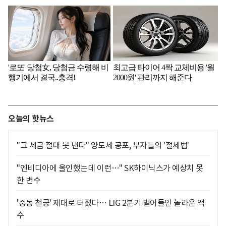
오늘의 핫뉴스
"그 세금 절대 못 낸다" 양도세 공포, 부자들의 '절세법'
"엔비디아에 올인했는데 이런…" SK하이닉스가 예상치 못
한 변수
'중동 천궁' 제대로 터졌다… LIG 2분기 벌어들인 놀라운 액
수