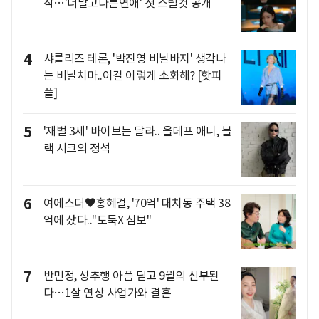
착…'너말고다른연애' 첫 스틸컷 공개
4
샤를리즈 테론, '박진영 비닐바지' 생각나
는 비닐치마..이걸 이렇게 소화해? [핫피
플]
5
'재벌 3세' 바이브는 달라.. 올데프 애니, 블
랙 시크의 정석
6
여에스더♥홍혜걸, '70억' 대치동 주택 38
억에 샀다.."도둑X 심보"
7
반민정, 성추행 아픔 딛고 9월의 신부된
다…1살 연상 사업가와 결혼