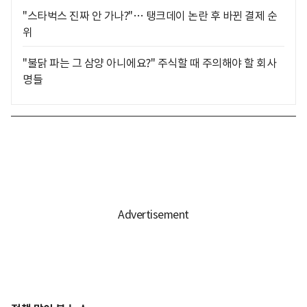
"스타벅스 진짜 안 가나?"… 탱크데이 논란 후 바뀐 결제 순
위
"불닭 파는 그 삼양 아니에요?" 주식할 때 주의해야 할 회사
명들