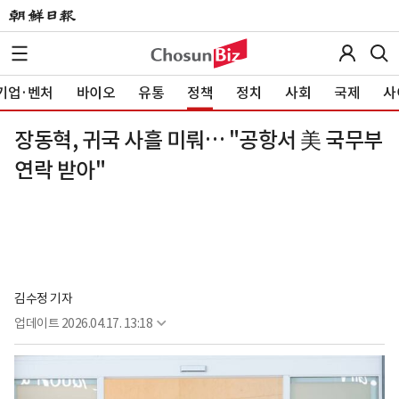
기업·벤처
바이오
유통
정책
정치
사회
국제
사
장동혁, 귀국 사흘 미뤄… "공항서 美 국무부
연락 받아"
김수정 기자
업데이트
2026.04.17. 13:18