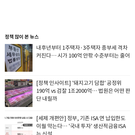
정책 많이 본 뉴스
내후년부터 1주택자·3주택자 종부세 격차
커진다… 시가 100억 안팎 수준부터는 줄어
[정책 인사이트] '돼지고기 담합' 공정위
190억 vs 검찰 1조2000억… 법원은 어떤 판
단 내릴까
[세제 개편안] 정부, 기존 ISA 연 납입한도
이월 막는다… '국내 투자' 생산적금융ISA
는 신설