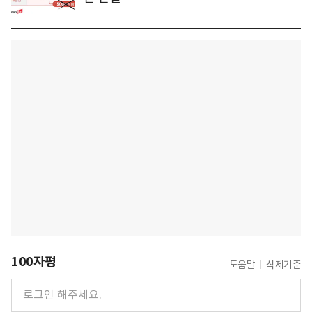
100자평
도움말
삭제기준