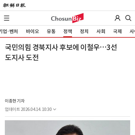
기업·벤처
바이오
유통
정책
정치
사회
국제
사
국민의힘 경북지사 후보에 이철우…3선
도지사 도전
이종현 기자
업데이트
2026.04.14. 10:30