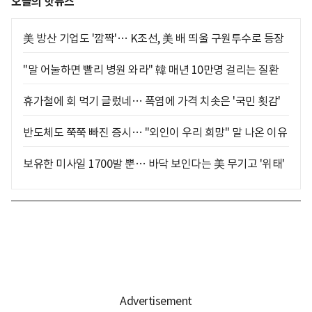
오늘의 핫뉴스
美 방산 기업도 '깜짝'… K조선, 美 배 띄울 구원투수로 등장
"말 어눌하면 빨리 병원 와라" 韓 매년 10만명 걸리는 질환
휴가철에 회 먹기 글렀네… 폭염에 가격 치솟은 '국민 횟감'
반도체도 쭉쭉 빠진 증시… "외인이 우리 희망" 말 나온 이유
보유한 미사일 1700발 뿐… 바닥 보인다는 美 무기고 '위태'