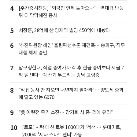
4
[주간증시전망] "외국인 언제 돌아오나"…역대급 반등
뒤 더 막막해진 증시
5
서장훈, 28억에 산 양재역 빌딩 450억에 내놨다
6
'추진위원장 해임' 올림픽선수촌 재건축… 송파구, 직무
대행 체제 승인
7
압구정현대, 직접 증여가 매각 후 현금 증여보다 세금 7
억 덜 낸다…계산기 두드리는 강남 고령층
8
"직접 농사 안 지으면 내년까지 팔아라"… 양도세 중과
에 떨고 있는 6070
9
"美 이란전 무기 소진… 장기화 시 중·러에 유리"
10
[르포] 사람 대신 로봇 1000대가 '척척'… 롯데마트,
2000억 '제타 스마트센터' 가동