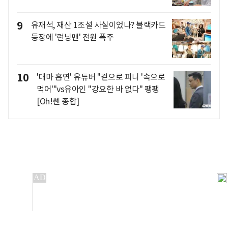
9
유재석, 재산 1조설 사실이었나? 블랙카드
등장에 '런닝맨' 전원 폭주
10
'대마 흡연' 유튜버 "겉으로 피니 '속으로
먹어'"vs유아인 "강요한 바 없다" 팽팽
[Oh!쎈 종합]
개인정보처리방침
앱설치(Android)