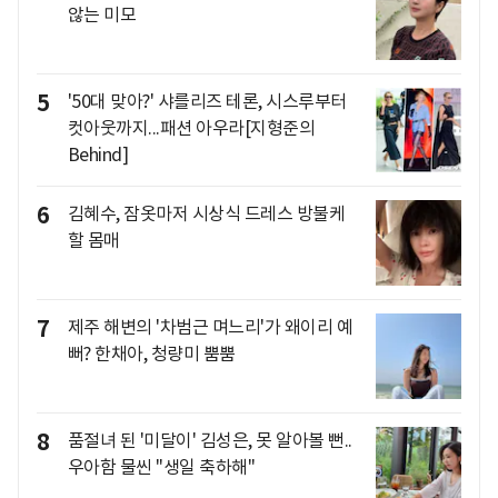
않는 미모
5
'50대 맞아?' 샤를리즈 테론, 시스루부터
컷아웃까지...패션 아우라[지형준의
Behind]
6
김혜수, 잠옷마저 시상식 드레스 방불케
할 몸매
7
제주 해변의 '차범근 며느리'가 왜이리 예
뻐? 한채아, 청량미 뿜뿜
8
품절녀 된 '미달이' 김성은, 못 알아볼 뻔..
우아함 물씬 "생일 축하해"