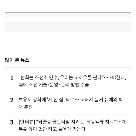
많이 본 뉴스
1
"한화는 조선소 인수, 우리는 노하우를 판다"… HD현대,
美에 조선 기술·운영·관리 방법 수출
2
보유세 강화에 '세 낀 집' 퇴로… 토허제 실거주 예외 확
대 추진
3
[인터뷰] "뇌졸중 골든타임 지키는 '뇌동맥류 치료'"…개
두술 없이 혈관 타고 들어가 막는다