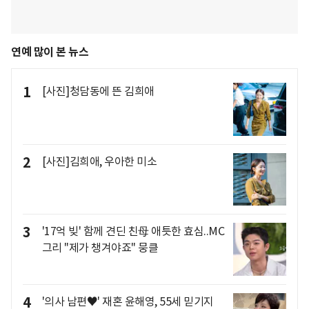
연예 많이 본 뉴스
1
[사진]청담동에 뜬 김희애
2
[사진]김희애, 우아한 미소
3
'17억 빚' 함께 견딘 친母 애틋한 효심..MC
그리 "제가 챙겨야죠" 뭉클
4
'의사 남편♥' 재혼 윤해영, 55세 믿기지