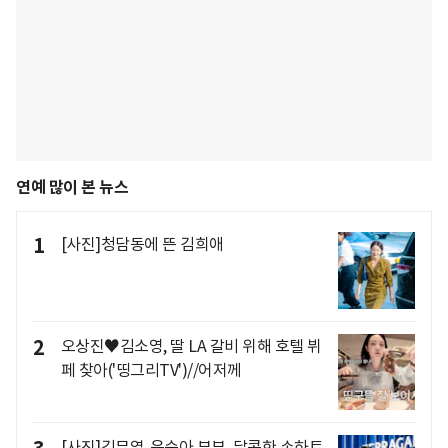
연예 많이 본 뉴스
1
[사진]청담동에 뜬 김희애
2
오상진♥김소영, 딸 LA 갈비 위해 호텔 뷔
페 찾아('띵그리TV')//어저께
[사진]김무열-윤승아 부부, 달콤한 손하트