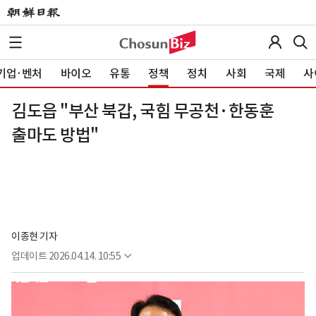
기업·벤처
바이오
유통
정책
정치
사회
국제
사
김도읍 "부산 북갑, 국힘 무공천·한동훈
출마도 방법"
이종현 기자
업데이트
2026.04.14. 10:55