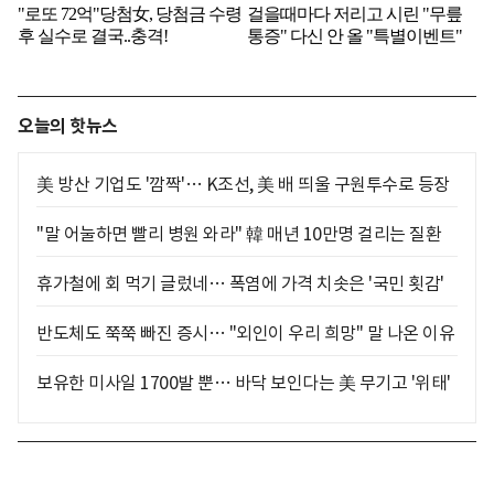
오늘의 핫뉴스
美 방산 기업도 '깜짝'… K조선, 美 배 띄울 구원투수로 등장
"말 어눌하면 빨리 병원 와라" 韓 매년 10만명 걸리는 질환
휴가철에 회 먹기 글렀네… 폭염에 가격 치솟은 '국민 횟감'
반도체도 쭉쭉 빠진 증시… "외인이 우리 희망" 말 나온 이유
보유한 미사일 1700발 뿐… 바닥 보인다는 美 무기고 '위태'