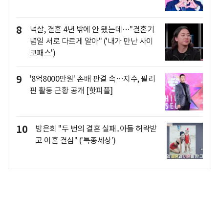
8
넉살, 결혼 4년 밖에 안 됐는데…"결혼기
념일 서로 다르게 알아" ('내가 만난 사이
코패스')
9
'8억8000만원' 손배 판결 속…지수, 필리
핀 활동 근황 공개 [핫피플]
10
방은희 "두 번의 결혼 실패..아들 허락받
고 이혼 결심" ('특종세상')