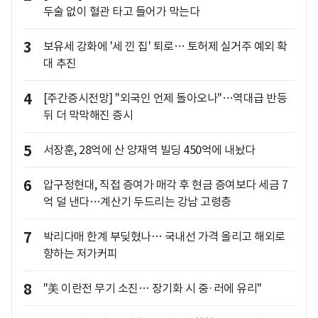
두술 없이 혈관 타고 들어가 막는다
3
보유세 강화에 '세 낀 집' 퇴로… 토허제 실거주 예외 확
대 추진
4
[주간증시전망] "외국인 언제 돌아오나"…역대급 반등
뒤 더 막막해진 증시
5
서장훈, 28억에 산 양재역 빌딩 450억에 내놨다
6
압구정현대, 직접 증여가 매각 후 현금 증여보다 세금 7
억 덜 낸다…계산기 두드리는 강남 고령층
7
박리다매 한계 부딪혔나… 국내선 가격 올리고 해외로
향하는 저가커피
8
"美 이란전 무기 소진… 장기화 시 중·러에 유리"