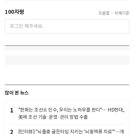
100자평
도움말
삭제기준
많이 본 뉴스
1
"한화는 조선소 인수, 우리는 노하우를 판다"… HD현대,
美에 조선 기술·운영·관리 방법 수출
2
[인터뷰] "뇌졸중 골든타임 지키는 '뇌동맥류 치료'"…개