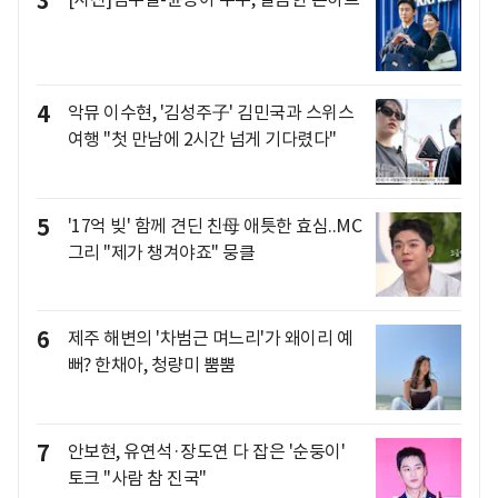
3
4
악뮤 이수현, '김성주子' 김민국과 스위스
여행 "첫 만남에 2시간 넘게 기다렸다"
5
'17억 빚' 함께 견딘 친母 애틋한 효심..MC
그리 "제가 챙겨야죠" 뭉클
6
제주 해변의 '차범근 며느리'가 왜이리 예
뻐? 한채아, 청량미 뿜뿜
7
안보현, 유연석·장도연 다 잡은 '순둥이'
토크 "사람 참 진국"