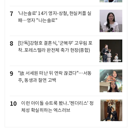
7
'나는솔로' 14기 영자-상철, 현실커플 실
패…영자 "나는솔로"
8
[단독]강형호 결혼식, '군복무' 고우림 포
착..포레스텔라 완전체 축가 현장(종합)
9
"故 서세원 떠난 뒤 연락 끊겼다"…서동
주, 동생과 절연 고백
10
이런 아이돌 슈트룩 봤나..'젠더리스' 정
체성 확실히하는 엑스러브