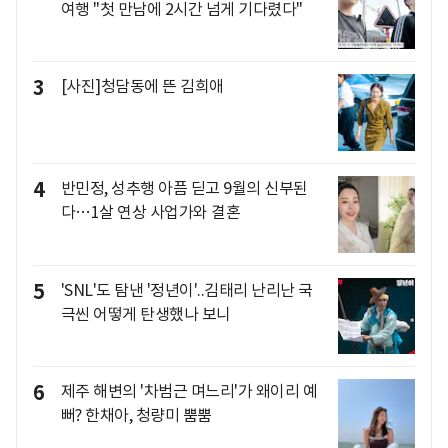
여행 "첫 만남에 2시간 넘게 기다렸다"
3
[사진]청담동에 뜬 김희애
4
반민정, 성추행 아픔 딛고 9월의 신부된
다…1살 연상 사업가와 결혼
5
'SNL'도 탐낸 '정년이'..김태리 난리난 국
극씬 어떻게 탄생했나 보니
6
제주 해변의 '차범근 며느리'가 왜이리 예
뻐? 한채아, 청량미 뿜뿜