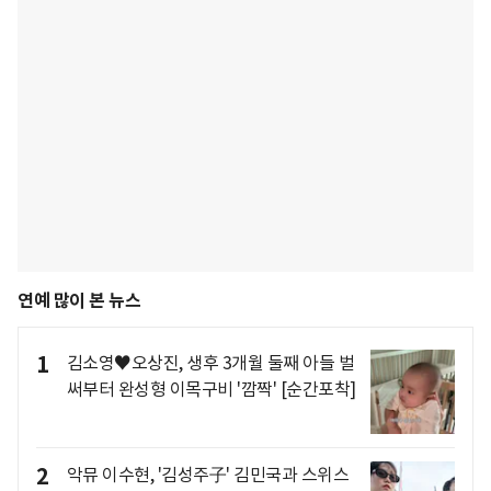
연예 많이 본 뉴스
1
김소영♥오상진, 생후 3개월 둘째 아들 벌
써부터 완성형 이목구비 '깜짝' [순간포착]
2
악뮤 이수현, '김성주子' 김민국과 스위스