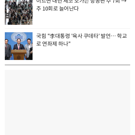
이르면 내년 체코 오가는 항공편 주 7회 →
주 10회로 늘어난다
국힘 "李대통령 '육사 쿠데타' 발언… 학교
로 연좌제 하나"