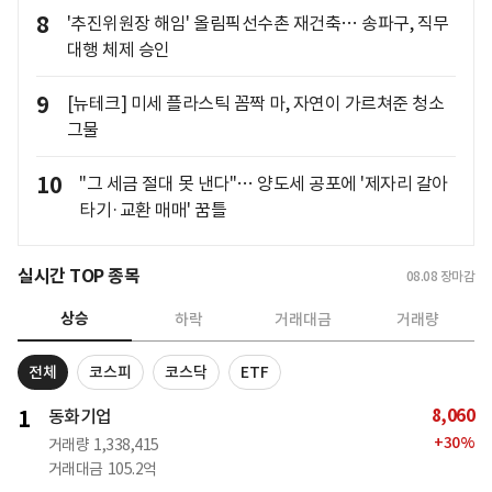
8
'추진위원장 해임' 올림픽선수촌 재건축… 송파구, 직무
대행 체제 승인
9
[뉴테크] 미세 플라스틱 꼼짝 마, 자연이 가르쳐준 청소
그물
10
"그 세금 절대 못 낸다"… 양도세 공포에 '제자리 갈아
타기·교환 매매' 꿈틀
실시간 TOP 종목
08.08
장마감
상승
하락
거래대금
거래량
전체
코스피
코스닥
ETF
8,060
1
동화기업
+
30
%
거래량
1,338,415
거래대금
105.2억