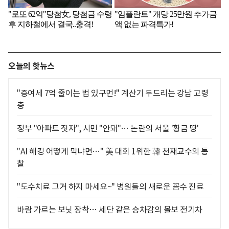
오늘의 핫뉴스
"증여세 7억 줄이는 법 있구먼!" 계산기 두드리는 강남 고령
층
정부 "아파트 짓자", 시민 "안돼"… 논란의 서울 '황금 땅'
"AI 해킹 어떻게 막냐면…" 美 대회 1위한 韓 천재교수의 통
찰
"도수치료 그거 하지 마세요~" 병원들의 새로운 꼼수 진료
바람 가르는 보닛 장착… 세단 같은 승차감의 볼보 전기차