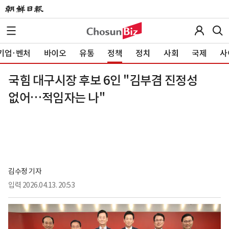
기업·벤처
바이오
유통
정책
정치
사회
국제
사
국힘 대구시장 후보 6인 "김부겸 진정성
없어…적임자는 나"
김수정 기자
입력
2026.04.13. 20:53