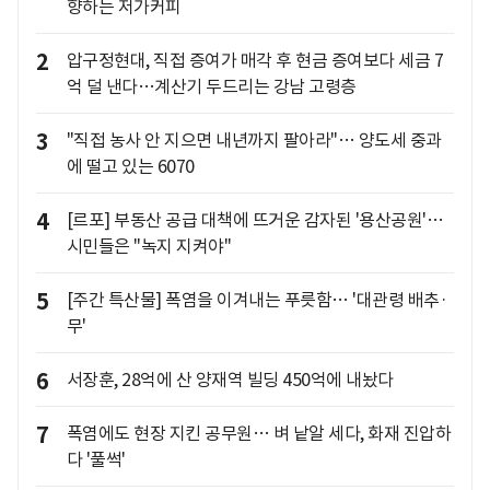
향하는 저가커피
2
압구정현대, 직접 증여가 매각 후 현금 증여보다 세금 7
억 덜 낸다…계산기 두드리는 강남 고령층
3
"직접 농사 안 지으면 내년까지 팔아라"… 양도세 중과
에 떨고 있는 6070
4
[르포] 부동산 공급 대책에 뜨거운 감자된 '용산공원'…
시민들은 "녹지 지켜야"
5
[주간 특산물] 폭염을 이겨내는 푸릇함… '대관령 배추·
무'
6
서장훈, 28억에 산 양재역 빌딩 450억에 내놨다
7
폭염에도 현장 지킨 공무원… 벼 낱알 세다, 화재 진압하
다 '풀썩'