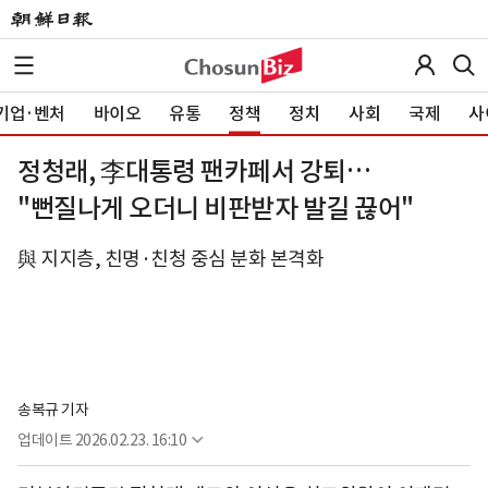
기업·벤처
바이오
유통
정책
정치
사회
국제
사
정청래, 李대통령 팬카페서 강퇴…
"뻔질나게 오더니 비판받자 발길 끊어"
與 지지층, 친명·친청 중심 분화 본격화
송복규 기자
업데이트
2026.02.23. 16:10