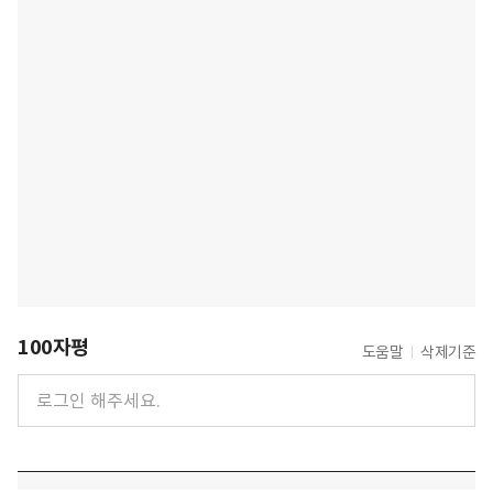
100자평
도움말
삭제기준