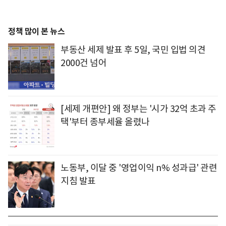
정책 많이 본 뉴스
부동산 세제 발표 후 5일, 국민 입법 의견
2000건 넘어
[세제 개편안] 왜 정부는 '시가 32억 초과 주
택'부터 종부세율 올렸나
노동부, 이달 중 '영업이익 n% 성과급' 관련
지침 발표