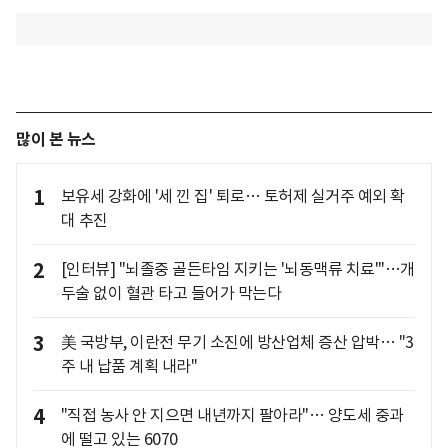
많이 본 뉴스
1
보유세 강화에 '세 낀 집' 퇴로… 토허제 실거주 예외 확
대 추진
2
[인터뷰] "뇌졸중 골든타임 지키는 '뇌동맥류 치료'"…개
두술 없이 혈관 타고 들어가 막는다
3
美 국방부, 이란전 무기 소진에 방산업체 증산 압박… "3
주 내 납품 계획 내라"
4
"직접 농사 안 지으면 내년까지 팔아라"… 양도세 중과
에 떨고 있는 6070