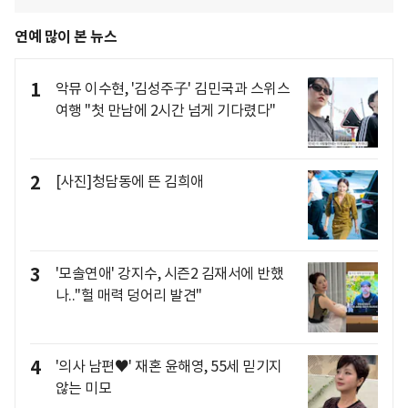
연예 많이 본 뉴스
1
악뮤 이수현, '김성주子' 김민국과 스위스
여행 "첫 만남에 2시간 넘게 기다렸다"
2
[사진]청담동에 뜬 김희애
3
'모솔연애' 강지수, 시즌2 김재서에 반했
나.."헐 매력 덩어리 발견"
4
'의사 남편♥' 재혼 윤해영, 55세 믿기지
않는 미모