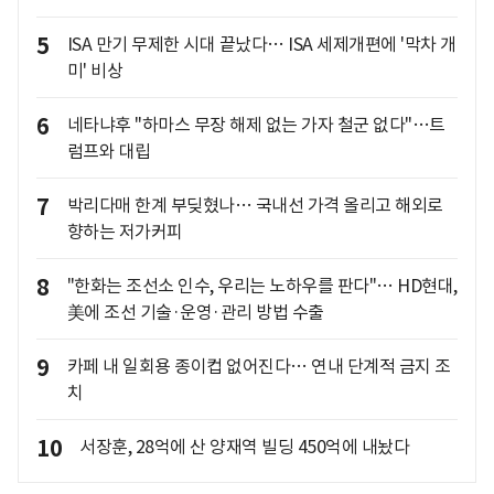
5
ISA 만기 무제한 시대 끝났다… ISA 세제개편에 '막차 개
미' 비상
6
네타냐후 "하마스 무장 해제 없는 가자 철군 없다"…트
럼프와 대립
7
박리다매 한계 부딪혔나… 국내선 가격 올리고 해외로
향하는 저가커피
8
"한화는 조선소 인수, 우리는 노하우를 판다"… HD현대,
美에 조선 기술·운영·관리 방법 수출
9
카페 내 일회용 종이컵 없어진다… 연내 단계적 금지 조
치
10
서장훈, 28억에 산 양재역 빌딩 450억에 내놨다