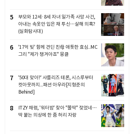
5
부모와 12세·8세 자녀 일가족 사망 사건,
아내는 속옷만 입은 채 투신…살해 의혹?
(실화탐사대)
6
'17억 빚' 함께 견딘 친母 애틋한 효심..MC
그리 "제가 챙겨야죠" 뭉클
7
'50대 맞아?' 샤를리즈 테론, 시스루부터
컷아웃까지...패션 아우라[지형준의
Behind]
8
ITZY 채령, '워터밤' 찾아 "쫄딱" 젖었네…
딱 붙는 의상에 한 줌 허리 자랑