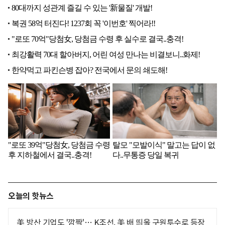
오늘의 핫뉴스
美 방산 기업도 '깜짝'… K조선, 美 배 띄울 구원투수로 등장