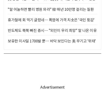
"말 어눌하면 빨리 병원 와라" 韓 매년 10만명 걸리는 질환
휴가철에 회 먹기 글렀네… 폭염에 가격 치솟은 '국민 횟감'
반도체도 쭉쭉 빠진 증시… "외인이 우리 희망" 말 나온 이유
보유한 미사일 1700발 뿐… 바닥 보인다는 美 무기고 '위태'