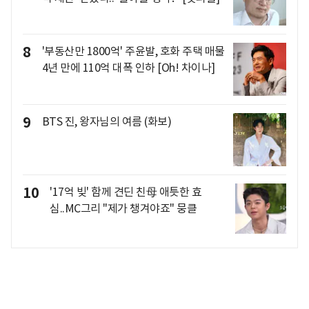
8
'부동산만 1800억' 주윤발, 호화 주택 매물
4년 만에 110억 대폭 인하 [Oh! 차이나]
9
BTS 진, 왕자님의 여름 (화보)
10
'17억 빚' 함께 견딘 친母 애틋한 효
심..MC그리 "제가 챙겨야죠" 뭉클