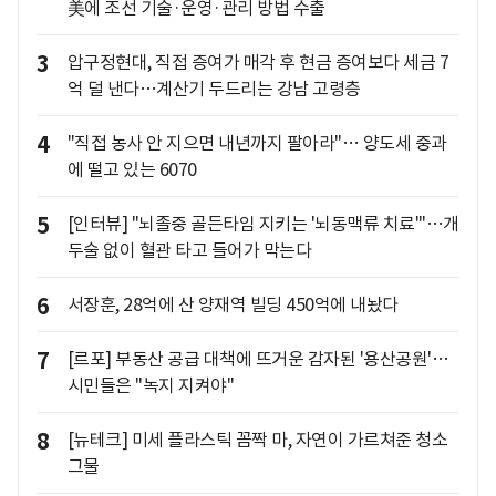
美에 조선 기술·운영·관리 방법 수출
3
압구정현대, 직접 증여가 매각 후 현금 증여보다 세금 7
억 덜 낸다…계산기 두드리는 강남 고령층
4
"직접 농사 안 지으면 내년까지 팔아라"… 양도세 중과
에 떨고 있는 6070
5
[인터뷰] "뇌졸중 골든타임 지키는 '뇌동맥류 치료'"…개
두술 없이 혈관 타고 들어가 막는다
6
서장훈, 28억에 산 양재역 빌딩 450억에 내놨다
7
[르포] 부동산 공급 대책에 뜨거운 감자된 '용산공원'…
시민들은 "녹지 지켜야"
8
[뉴테크] 미세 플라스틱 꼼짝 마, 자연이 가르쳐준 청소
그물