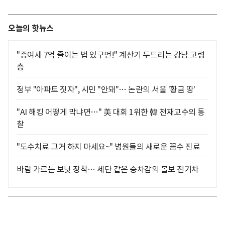
오늘의 핫뉴스
"증여세 7억 줄이는 법 있구먼!" 계산기 두드리는 강남 고령
층
정부 "아파트 짓자", 시민 "안돼"… 논란의 서울 '황금 땅'
"AI 해킹 어떻게 막냐면…" 美 대회 1위한 韓 천재교수의 통
찰
"도수치료 그거 하지 마세요~" 병원들의 새로운 꼼수 진료
바람 가르는 보닛 장착… 세단 같은 승차감의 볼보 전기차