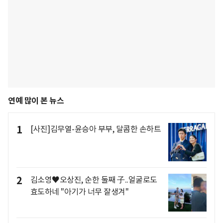
연예 많이 본 뉴스
1
[사진]김무열-윤승아 부부, 달콤한 손하트
2
김소영♥오상진, 순한 둘째 子..얼굴로도
효도하네 "아기가 너무 잘생겨"