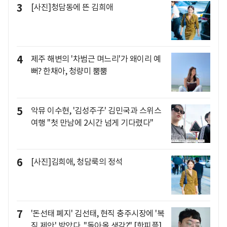
3
[사진]청담동에 뜬 김희애
4
제주 해변의 '차범근 며느리'가 왜이리 예
뻐? 한채아, 청량미 뿜뿜
5
악뮤 이수현, '김성주子' 김민국과 스위스
여행 "첫 만남에 2시간 넘게 기다렸다"
6
[사진]김희애, 청담룩의 정석
7
'돈선태 폐지' 김선태, 현직 충주시장에 '복
직 제안' 받았다.."돌아올 생각?" [핫피플]