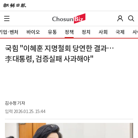
기업·벤처
바이오
유통
정책
정치
사회
국제
사
국힘 "이혜훈 지명철회 당연한 결과…
李대통령, 검증실패 사과해야"
김수정 기자
입력
2026.01.25. 15:44