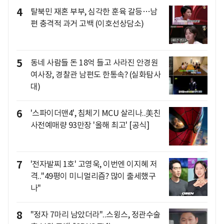
4
탈북민 재혼 부부, 심각한 훈육 갈등…남
편 충격적 과거 고백 (이호선상담소)
5
동네 사람들 돈 18억 들고 사라진 안경원
여사장, 경찰관 남편도 한통속? (실화탐사
대)
6
'스파이더맨4', 침체기 MCU 살리나..美친
사전예매량 93만장 '올해 최고' [공식]
7
'전자발찌 1호' 고영욱, 이번엔 이지혜 저
격.."49평이 미니멀리즘? 많이 출세했구
나"
8
"정자 7마리 남았더라"..스윙스, 정관수술