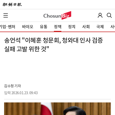
기업·벤처
바이오
유통
정책
정치
사회
국제
사
송언석 "이혜훈 청문회, 청와대 인사 검증
실패 고발 위한 것"
김수정 기자
입력
2026.01.23. 09:43