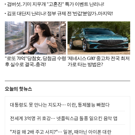
오늘의 핫뉴스
대통령도 못 만나는 지도자… 이란, 통제불능 빠졌다
전세계 3억명 귀 호강… 넷플릭스급 돌풍 일으킨 음악 앱
"저걸 왜 2배 주고 사지?"… 일본, 때아닌 아이폰 대란