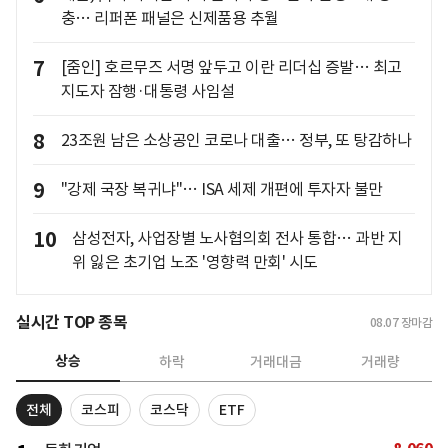
충… 리퍼폰 패널은 신제품용 추월
7
[줌인] 호르무즈 서명 앞두고 이란 리더십 증발… 최고
지도자 잠행·대통령 사임설
8
23조원 남은 소상공인 코로나 대출… 정부, 또 탕감하나
9
"강제 국장 복귀냐"… ISA 세제 개편에 투자자 불만
10
삼성전자, 사업장별 노사협의회 전사 통합… 과반 지
위 잃은 초기업 노조 '영향력 만회' 시도
실시간 TOP 종목
08.07
장마감
상승
하락
거래대금
거래량
전체
코스피
코스닥
ETF