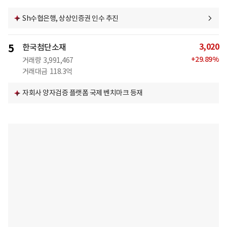
Sh수협은행, 상상인증권 인수 추진
3,020
5
한국첨단소재
+
29.89
%
거래량
3,991,467
거래대금
118.3억
자회사 양자검증 플랫폼 국제 벤치마크 등재