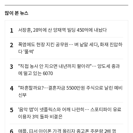
많이 본 뉴스
1
서장훈, 28억에 산 양재역 빌딩 450억에 내놨다
2
폭염에도 현장 지킨 공무원… 벼 낱알 세다, 화재 진압하
다 '풀썩'
3
"직접 농사 안 지으면 내년까지 팔아라"… 양도세 중과
에 떨고 있는 6070
4
"파혼할까요?…결혼자금 5500만원 주식으로 날린 예비
신부
5
'음악 앱'이 넷플릭스와 어깨 나란히… 스포티파이 유료
이용자 3억 돌파 비결은
6
애플, 日서 아이폰 가격 올리자 중고폰 주문량 2배 껑