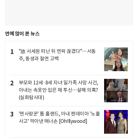
연예 많이 본 뉴스
1
"故 서세원 떠난 뒤 연락 끊겼다"…서동
주, 동생과 절연 고백
2
부모와 12세·8세 자녀 일가족 사망 사건,
아내는 속옷만 입은 채 투신…살해 의혹?
(실화탐사대)
3
'찐사랑꾼' 톰 홀랜드, 아내 젠데이아 '노출
사고' 막아낸 매너손 [Oh!llywood]