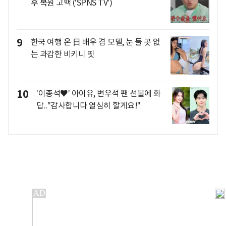
후 복원 고백 ('SPNS TV')
9
한국 여행 온 日 배우 겸 모델, 눈 둘 곳 없
는 과감한 비키니 핏
10
'이종석♥' 아이유, 변우석 팬 선물에 화
답.."감사합니다 열심히 할게요!"