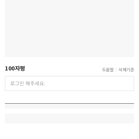
100자평
도움말
삭제기준