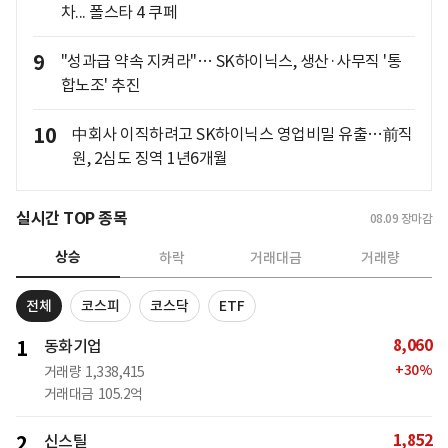
차... 폴스타 4 쿠페
9
"성과급 약속 지켜라"… SK하이닉스, 생산·사무직 '통
합노조' 추진
10
中회사 이직하려고 SK하이닉스 영업비밀 유출…前직
원, 2심도 징역 1년6개월
실시간 TOP 종목
08.09
장마감
상승
하락
거래대금
거래량
전체
코스피
코스닥
ETF
8,060
1
동화기업
+
30
%
거래량
1,338,415
거래대금
105.2억
1,852
2
신스틸