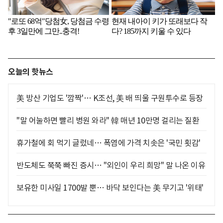
오늘의 핫뉴스
美 방산 기업도 '깜짝'… K조선, 美 배 띄울 구원투수로 등장
"말 어눌하면 빨리 병원 와라" 韓 매년 10만명 걸리는 질환
휴가철에 회 먹기 글렀네… 폭염에 가격 치솟은 '국민 횟감'
반도체도 쭉쭉 빠진 증시… "외인이 우리 희망" 말 나온 이유
보유한 미사일 1700발 뿐… 바닥 보인다는 美 무기고 '위태'