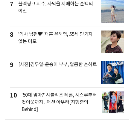
7
블랙핑크 지수, 사막을 지배하는 순백의
여신
8
'의사 남편♥' 재혼 윤해영, 55세 믿기지
않는 미모
9
[사진]김무열-윤승아 부부, 달콤한 손하트
10
'50대 맞아?' 샤를리즈 테론, 시스루부터
컷아웃까지...패션 아우라[지형준의
Behind]