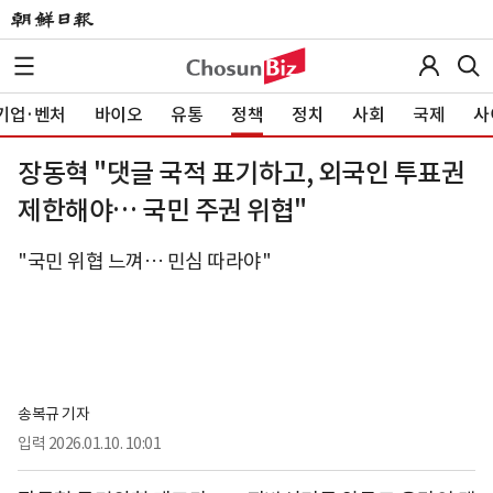
기업·벤처
바이오
유통
정책
정치
사회
국제
사
장동혁 "댓글 국적 표기하고, 외국인 투표권
제한해야… 국민 주권 위협"
"국민 위협 느껴… 민심 따라야"
송복규 기자
입력
2026.01.10. 10:01