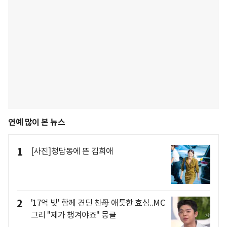
연예 많이 본 뉴스
1
[사진]청담동에 뜬 김희애
2
'17억 빚' 함께 견딘 친母 애틋한 효심..MC
그리 "제가 챙겨야죠" 뭉클