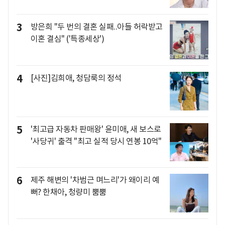
3
방은희 "두 번의 결혼 실패..아들 허락받고
이혼 결심" ('특종세상')
4
[사진]김희애, 청담룩의 정석
5
'최고급 자동차 판매왕' 윤미애, 새 보스로
'사당귀' 출격 "최고 실적 당시 연봉 10억"
6
제주 해변의 '차범근 며느리'가 왜이리 예
뻐? 한채아, 청량미 뿜뿜