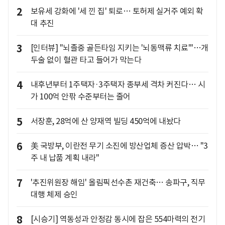
2
보유세 강화에 '세 낀 집' 퇴로… 토허제 실거주 예외 확
대 추진
3
[인터뷰] "뇌졸중 골든타임 지키는 '뇌동맥류 치료'"…개
두술 없이 혈관 타고 들어가 막는다
4
내후년부터 1주택자·3주택자 종부세 격차 커진다… 시
가 100억 안팎 수준부터는 줄어
5
서장훈, 28억에 산 양재역 빌딩 450억에 내놨다
6
美 국방부, 이란전 무기 소진에 방산업체 증산 압박… "3
주 내 납품 계획 내라"
7
'추진위원장 해임' 올림픽선수촌 재건축… 송파구, 직무
대행 체제 승인
8
[시승기] 역동성과 안정감 동시에 잡은 554마력의 전기