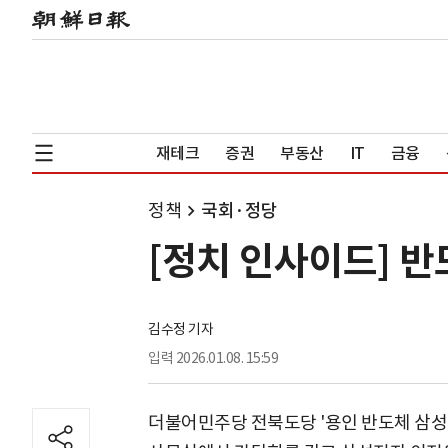
재테크
증권
부동산
IT
금융
정책
국회·정당
[정치 인사이드] 
김수정 기자
입력
2026.01.08. 15:59
더불어민주당 전북도당 '용인 반도체 삼성