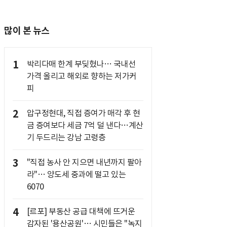
많이 본 뉴스
1
박리다매 한계 부딪혔나… 국내선
가격 올리고 해외로 향하는 저가커
피
2
압구정현대, 직접 증여가 매각 후 현
금 증여보다 세금 7억 덜 낸다…계산
기 두드리는 강남 고령층
3
"직접 농사 안 지으면 내년까지 팔아
라"… 양도세 중과에 떨고 있는
6070
4
[르포] 부동산 공급 대책에 뜨거운
감자된 '용산공원'… 시민들은 "녹지