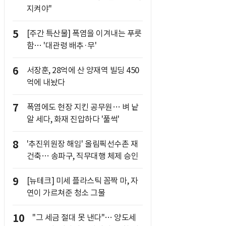
지켜야"
5
[주간 특산물] 폭염을 이겨내는 푸릇
함… '대관령 배추·무'
6
서장훈, 28억에 산 양재역 빌딩 450
억에 내놨다
7
폭염에도 현장 지킨 공무원… 벼 낱
알 세다, 화재 진압하다 '풀썩'
8
'추진위원장 해임' 올림픽선수촌 재
건축… 송파구, 직무대행 체제 승인
9
[뉴테크] 미세 플라스틱 꼼짝 마, 자
연이 가르쳐준 청소 그물
10
"그 세금 절대 못 낸다"… 양도세