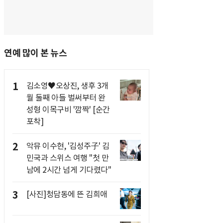
연예 많이 본 뉴스
1
김소영♥오상진, 생후 3개
월 둘째 아들 벌써부터 완
성형 이목구비 '깜짝' [순간
포착]
2
악뮤 이수현, '김성주子' 김
민국과 스위스 여행 "첫 만
남에 2시간 넘게 기다렸다"
3
[사진]청담동에 뜬 김희애