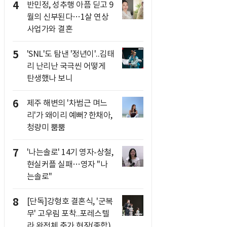
4
반민정, 성추행 아픔 딛고 9
월의 신부된다…1살 연상
사업가와 결혼
5
'SNL'도 탐낸 '정년이'..김태
리 난리난 국극씬 어떻게
탄생했나 보니
6
제주 해변의 '차범근 며느
리'가 왜이리 예뻐? 한채아,
청량미 뿜뿜
7
'나는솔로' 14기 영자-상철,
현실커플 실패…영자 "나
는솔로"
8
[단독]강형호 결혼식, '군복
무' 고우림 포착..포레스텔
라 완전체 축가 현장(종합)