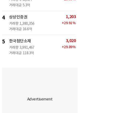
거래대금
5.3억
1,203
4
상상인증권
+
29.91
%
거래량
1,380,356
거래대금
16.6억
3,020
5
한국첨단소재
+
29.89
%
거래량
3,991,467
거래대금
118.3억