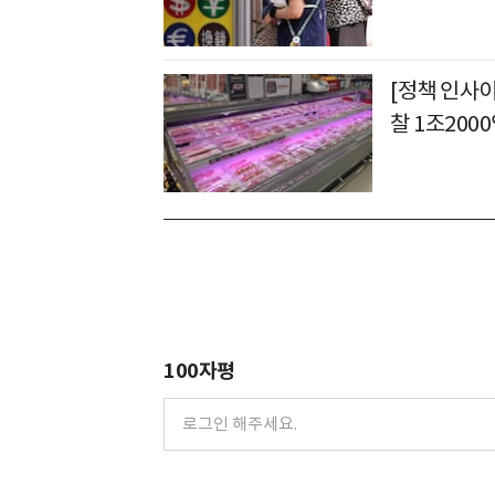
[정책 인사이
찰 1조200
100자평