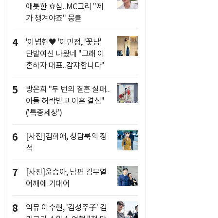
애틋한 효심..MC그리 "제
가 챙겨야죠" 뭉클
4
'이병헌♥ '이민정, '꽃남'
단발여신 나왔네 "그래 이
혼하자 대표..감쟈합니다"
5
방은희 "두 번의 결혼 실패..
아들 허락받고 이혼 결심"
('특종세상')
6
[사진]김희애, 청담룩의 정
석
7
[사진]윤승아, 남편 김무열
어깨에 기대어
8
악뮤 이수현, '김성주子' 김