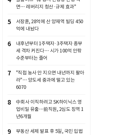
4
면… 레버리지 청산·규제 효과"
5
서장훈, 28억에 산 양재역 빌딩 450
억에 내놨다
6
내후년부터 1주택자·3주택자 종부
세 격차 커진다… 시가 100억 안팎
수준부터는 줄어
7
"직접 농사 안 지으면 내년까지 팔아
라"… 양도세 중과에 떨고 있는
6070
8
中회사 이직하려고 SK하이닉스 영
업비밀 유출…前직원, 2심도 징역 1
년6개월
9
부동산 세제 발표 후 5일, 국민 입법