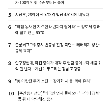
가 100억 안팎 수준부터는 줄어
5
서장훈, 28억에 산 양재역 빌딩 450억에 내놨다
6
"직접 농사 안 지으면 내년까지 팔아라"… 양도세 중과
에 떨고 있는 6070
7
블룸버그 "韓 증시 변동성 진정 국면… 레버리지 청산·
규제 효과"
8
압구정현대, 직접 증여가 매각 후 현금 증여보다 세금 7
억 덜 낸다…계산기 두드리는 강남 고령층
9
"美 이란전 무기 소진… 장기화 시 중·러에 유리"
10
[주간증시전망] "외국인 언제 돌아오나"…역대급 반
등 뒤 더 막막해진 증시