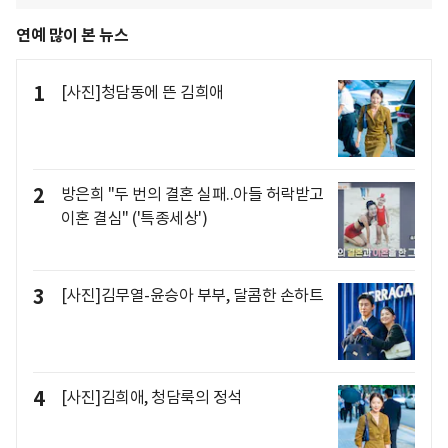
연예 많이 본 뉴스
1
[사진]청담동에 뜬 김희애
2
방은희 "두 번의 결혼 실패..아들 허락받고
이혼 결심" ('특종세상')
3
[사진]김무열-윤승아 부부, 달콤한 손하트
4
[사진]김희애, 청담룩의 정석