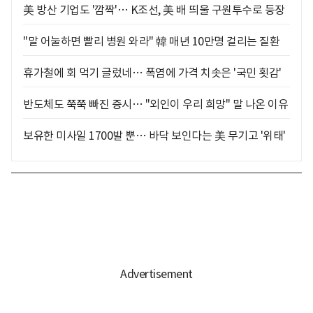
美 방산 기업도 '깜짝'… K조선, 美 배 띄울 구원투수로 등장
"말 어눌하면 빨리 병원 와라" 韓 매년 10만명 걸리는 질환
휴가철에 회 먹기 글렀네… 폭염에 가격 치솟은 '국민 횟감'
반도체도 쭉쭉 빠진 증시… "외인이 우리 희망" 말 나온 이유
보유한 미사일 1700발 뿐… 바닥 보인다는 美 무기고 '위태'