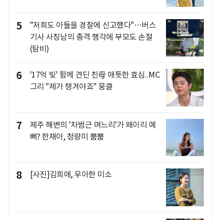
5
"저희도 아들을 경찰에 신고했다"…버스
기사 사칭남의 충격 행각에 부모도 손절
(탐비)
6
'17억 빚' 함께 견딘 친母 애틋한 효심..MC
그리 "제가 챙겨야죠" 뭉클
7
제주 해변의 '차범근 며느리'가 왜이리 예
뻐? 한채아, 청량미 뿜뿜
8
[사진]김희애, 우아한 미소