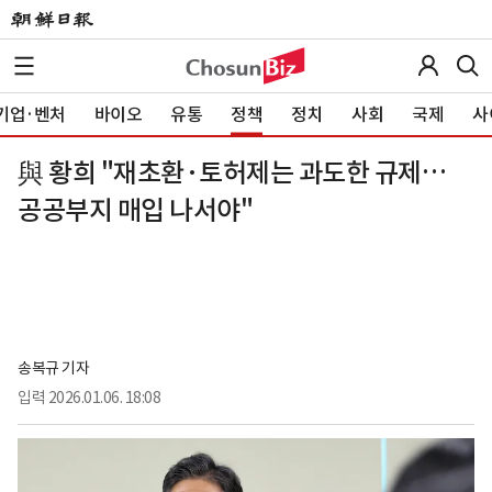
기업·벤처
바이오
유통
정책
정치
사회
국제
사
與 황희 "재초환·토허제는 과도한 규제…
공공부지 매입 나서야"
송복규 기자
입력
2026.01.06. 18:08