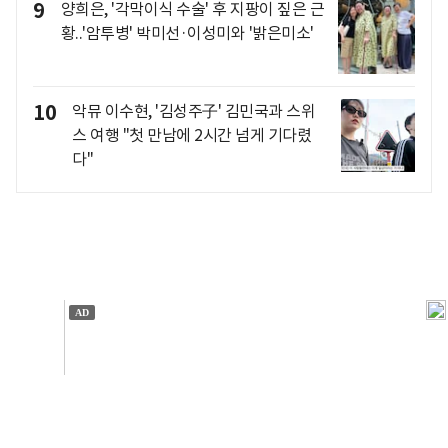
9
양희은, '각막이식 수술' 후 지팡이 짚은 근
황..'암투병' 박미선·이성미와 '밝은미소'
10
악뮤 이수현, '김성주子' 김민국과 스위
스 여행 "첫 만남에 2시간 넘게 기다렸
다"
개인정보처리방침
앱설치(Android)
본 사이트의 주가 시세정보는 정보 제공 목적이며, 오류가
발생하거나 지연될 수 있습니다.