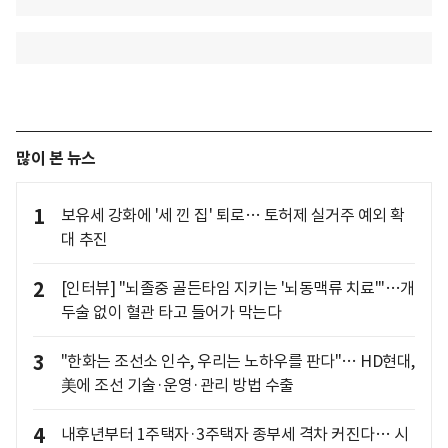
많이 본 뉴스
1
보유세 강화에 '세 낀 집' 퇴로… 토허제 실거주 예외 확
대 추진
2
[인터뷰] "뇌졸중 골든타임 지키는 '뇌동맥류 치료'"…개
두술 없이 혈관 타고 들어가 막는다
3
"한화는 조선소 인수, 우리는 노하우를 판다"… HD현대,
美에 조선 기술·운영·관리 방법 수출
4
내후년부터 1주택자·3주택자 종부세 격차 커진다… 시