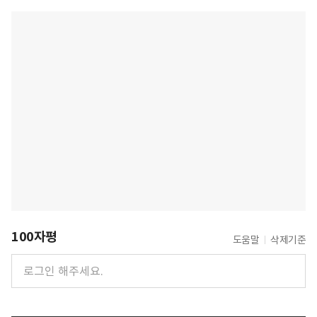
100자평
도움말
삭제기준