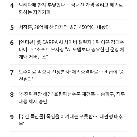
4
박리다매 한계 부딪혔나… 국내선 가격 올리고 해외로
향하는 저가커피
5
서장훈, 28억에 산 양재역 빌딩 450억에 내놨다
6
[인터뷰] 美 DARPA AI 사이버 챌린지 1위 이끈 김태수
마이크로소프트 부사장 "AI 모델보다 중요한건 운영 체
계와 거버넌스"
7
도수치료 막으니 신장분사·체외충격파로… 비급여 '풍
선효과'
8
'추진위원장 해임' 올림픽선수촌 재건축… 송파구, 직무
대행 체제 승인
9
[주간 특산물] 폭염을 이겨내는 푸릇함… '대관령 배추·
무'