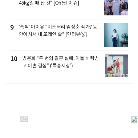
45kg일 때 산 것" [Oh!쎈 이슈]
9
'폭싹' 아이유 "미스터리 임상춘 작가? 동
안이셔서 내 또래인 줄" [인터뷰⑤]
10
방은희 "두 번의 결혼 실패..아들 허락받
고 이혼 결심" ('특종세상')