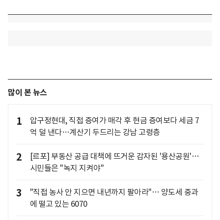
많이 본 뉴스
1
압구정현대, 직접 증여가 매각 후 현금 증여보다 세금 7
억 덜 낸다…계산기 두드리는 강남 고령층
2
[르포] 부동산 공급 대책에 뜨거운 감자된 '용산공원'…
시민들은 "녹지 지켜야"
3
"직접 농사 안 지으면 내년까지 팔아라"… 양도세 중과
에 떨고 있는 6070