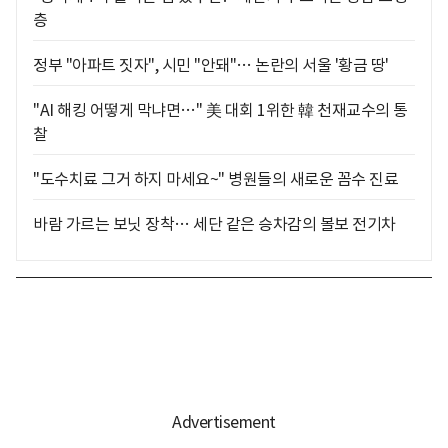
층
정부 "아파트 짓자", 시민 "안돼"… 논란의 서울 '황금 땅'
"AI 해킹 어떻게 막냐면…" 美 대회 1위한 韓 천재교수의 통
찰
"도수치료 그거 하지 마세요~" 병원들의 새로운 꼼수 진료
바람 가르는 보닛 장착… 세단 같은 승차감의 볼보 전기차