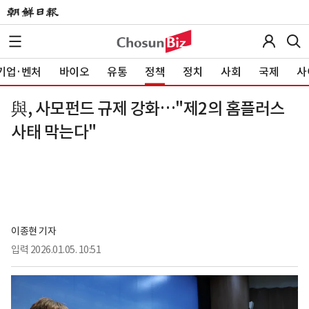
기업·벤처
바이오
유통
정책
정치
사회
국제
사
與, 사모펀드 규제 강화…"제2의 홈플러스
사태 막는다"
이종현 기자
입력
2026.01.05. 10:51