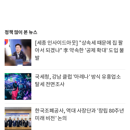
정책 많이 본 뉴스
[세종 인사이드아웃] "상속세 때문에 집 팔
아서 되겠냐" 李 약속한 '공제 확대' 도입 불
발
국세청, 강남 클럽 '아레나' 방식 유흥업소
탈세 전면조사
한국조폐공사, 역대 사장단과 '창립 80주년
미래 비전' 논의