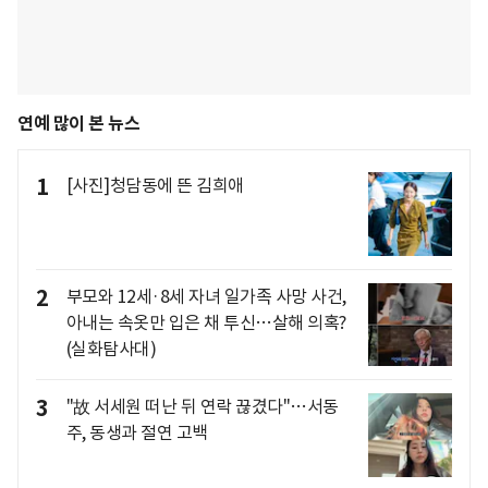
연예 많이 본 뉴스
1
[사진]청담동에 뜬 김희애
2
부모와 12세·8세 자녀 일가족 사망 사건,
아내는 속옷만 입은 채 투신…살해 의혹?
(실화탐사대)
3
"故 서세원 떠난 뒤 연락 끊겼다"…서동
주, 동생과 절연 고백