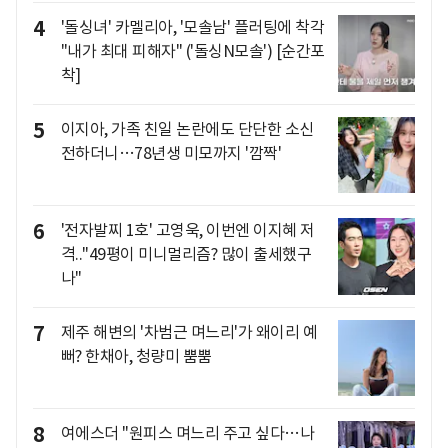
4
'돌싱녀' 카멜리아, '모솔남' 플러팅에 착각
"내가 최대 피해자" ('돌싱N모솔') [순간포
착]
5
이지아, 가족 친일 논란에도 단단한 소신
전하더니…78년생 미모까지 '깜짝'
6
'전자발찌 1호' 고영욱, 이번엔 이지혜 저
격.."49평이 미니멀리즘? 많이 출세했구
나"
7
제주 해변의 '차범근 며느리'가 왜이리 예
뻐? 한채아, 청량미 뿜뿜
8
여에스더 "원피스 며느리 주고 싶다…나