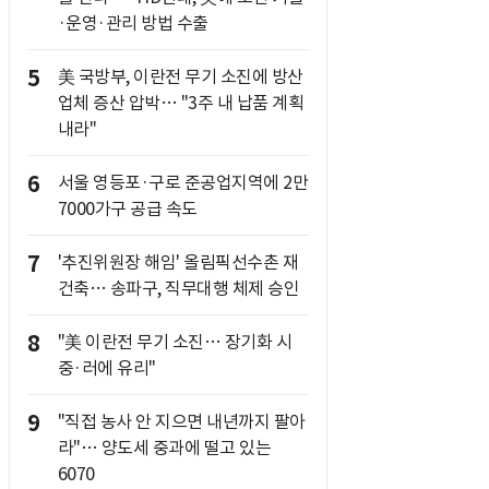
·운영·관리 방법 수출
5
美 국방부, 이란전 무기 소진에 방산
업체 증산 압박… "3주 내 납품 계획
내라"
6
서울 영등포·구로 준공업지역에 2만
7000가구 공급 속도
7
'추진위원장 해임' 올림픽선수촌 재
건축… 송파구, 직무대행 체제 승인
8
"美 이란전 무기 소진… 장기화 시
중·러에 유리"
9
"직접 농사 안 지으면 내년까지 팔아
라"… 양도세 중과에 떨고 있는
6070