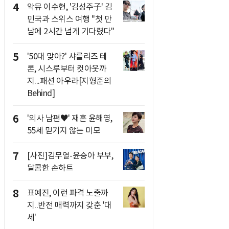
4
악뮤 이수현, '김성주子' 김
민국과 스위스 여행 "첫 만
남에 2시간 넘게 기다렸다"
5
'50대 맞아?' 샤를리즈 테
론, 시스루부터 컷아웃까
지...패션 아우라[지형준의
Behind]
6
'의사 남편♥' 재혼 윤해영,
55세 믿기지 않는 미모
7
[사진]김무열-윤승아 부부,
달콤한 손하트
8
표예진, 이런 파격 노출까
지..반전 매력까지 갖춘 '대
세'