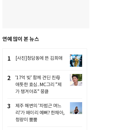
연예 많이 본 뉴스
1
[사진]청담동에 뜬 김희애
2
'17억 빚' 함께 견딘 친母
애틋한 효심..MC그리 "제
가 챙겨야죠" 뭉클
3
제주 해변의 '차범근 며느
리'가 왜이리 예뻐? 한채아,
청량미 뿜뿜