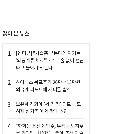
많이 본 뉴스
1
[인터뷰] "뇌졸중 골든타임 지키는
'뇌동맥류 치료'"…개두술 없이 혈관
타고 들어가 막는다
2
하이닉스 목표주가 26만→12만원...
외국계 리포트에 개미들 발칵
3
보유세 강화에 '세 낀 집' 퇴로… 토
허제 실거주 예외 확대 추진
4
"한화는 조선소 인수, 우리는 노하우
를 판다"… HD현대, 美에 조선 기술