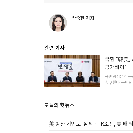
박숙현 기자
관련 기사
국힘 "韓美,
공개해야"
국민의힘은 한국과
촉구했다. 국민의힘
오늘의 핫뉴스
美 방산 기업도 '깜짝'… K조선, 美 배