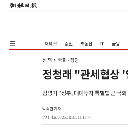
재테크
증권
부동산
IT
금융
정책
국회·정당
정청래 "관세협상 '
김병기 "정부, 대미투자 특별법 곧 국회
박숙현 기자
업데이트
2025.10.31. 11:11