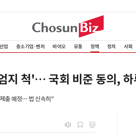
산업
중소기업·벤처
바이오
유통
정책
정치
사회
엄지 척'… 국회 비준 동의, 
 제출 예정… 법 신속히"