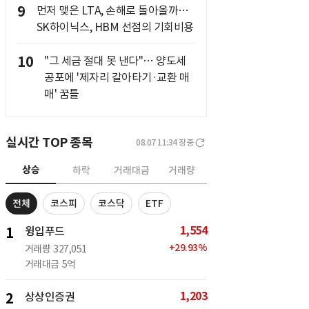
9
먼저 맺은 LTA, 손해로 돌아올까…
SK하이닉스, HBM 선점의 기회비용
10
"그 세금 절대 못 낸다"… 양도세
공포에 '제자리 갈아타기·교환 매
매' 꿈틀
실시간 TOP 종목
08.07 11:34
장중
상승
하락
거래대금
거래량
전체
코스피
코스닥
ETF
1,554
1
윙입푸드
+
29.93
%
거래량
327,051
거래대금
5억
1,203
2
상상인증권