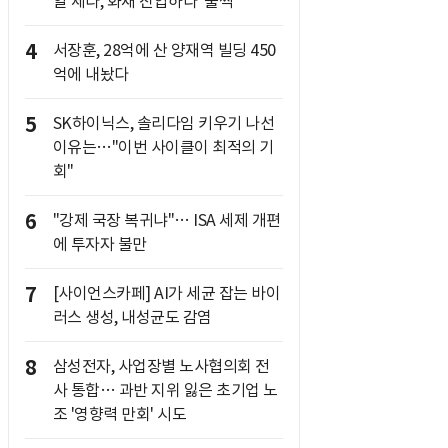
알 세다, 화재 진압하다 '풀썩'
4
서장훈, 28억에 산 양재역 빌딩 450
억에 내놨다
5
SK하이닉스, 솔리다임 키우기 나선
이유는…"이번 사이클이 최적의 기
회"
6
"강제 국장 복귀냐"… ISA 세제 개편
에 투자자 불만
7
[사이언스카페] AI가 세균 잡는 바이
러스 생성, 내성균도 감염
8
삼성전자, 사업장별 노사협의회 전
사 통합… 과반 지위 잃은 초기업 노
조 '영향력 만회' 시도