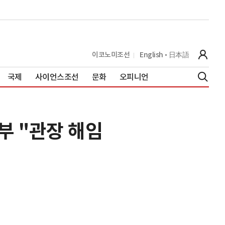
이코노미조선
English
日本語
국제
사이언스조선
문화
오피니언
부 "관장 해임