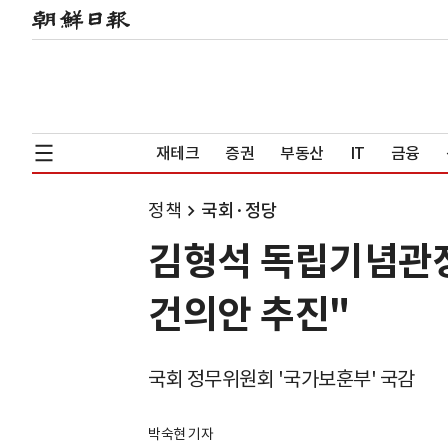
재테크
증권
부동산
IT
금융
정책
국회·정당
김형석 독립기념관장
건의안 추진"
국회 정무위원회 '국가보훈부' 국감
박숙현 기자