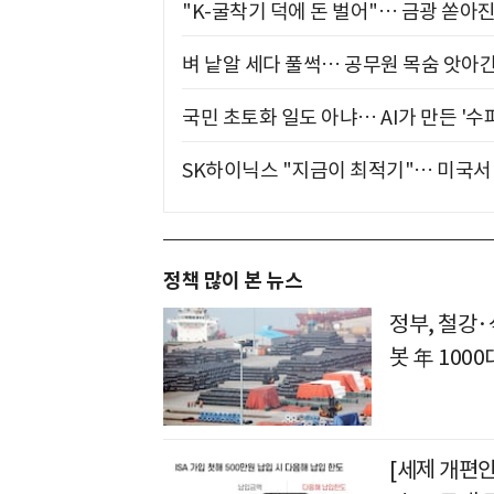
"K-굴착기 덕에 돈 벌어"… 금광 쏟아
벼 낱알 세다 풀썩… 공무원 목숨 앗아간
국민 초토화 일도 아냐… AI가 만든 '수
SK하이닉스 "지금이 최적기"… 미국서 
정책 많이 본 뉴스
정부, 철강·석
봇 年 1000
[세제 개편안