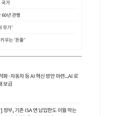
진 국가
 60년 관행
퍼 무기'
키우는 '돈줄'
화·자동차 등 AI 혁신 방안 마련...AI 로
대 보급
] 정부, 기존 ISA 연 납입한도 이월 막는