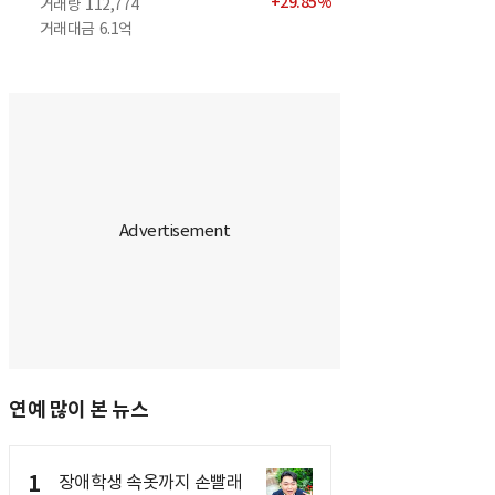
+
29.85
%
거래량
112,774
거래대금
6.1억
연예 많이 본 뉴스
1
장애학생 속옷까지 손빨래