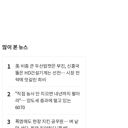
많이 본 뉴스
1
美 비중 큰 두산밥캣은 부진, 신흥국
뚫은 HD건설기계는 선전… 시장 전
략에 엇갈린 희비
2
"직접 농사 안 지으면 내년까지 팔아
라"… 양도세 중과에 떨고 있는
6070
3
폭염에도 현장 지킨 공무원… 벼 낱