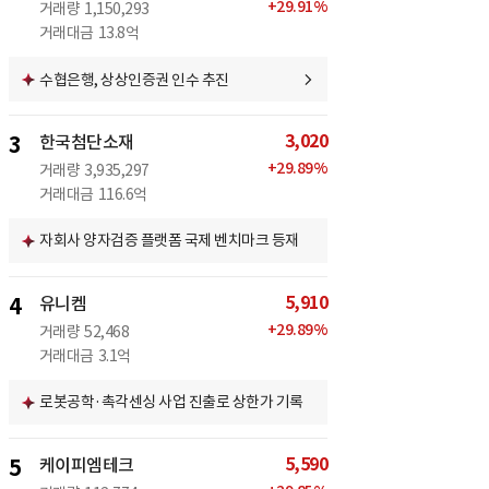
+
29.91
%
거래량
1,150,293
거래대금
13.8억
수협은행, 상상인증권 인수 추진
3,020
3
한국첨단소재
+
29.89
%
거래량
3,935,297
거래대금
116.6억
자회사 양자검증 플랫폼 국제 벤치마크 등재
5,910
4
유니켐
+
29.89
%
거래량
52,468
거래대금
3.1억
로봇공학·촉각센싱 사업 진출로 상한가 기록
5,590
5
케이피엠테크