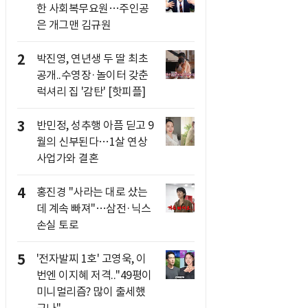
한 사회복무요원…주인공
은 개그맨 김규원
2
박진영, 연년생 두 딸 최초
공개..수영장·놀이터 갖춘
럭셔리 집 '감탄' [핫피플]
3
반민정, 성추행 아픔 딛고 9
월의 신부된다…1살 연상
사업가와 결혼
4
홍진경 "사라는 대로 샀는
데 계속 빠져"…삼전·닉스
손실 토로
5
'전자발찌 1호' 고영욱, 이
번엔 이지혜 저격.."49평이
미니멀리즘? 많이 출세했