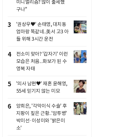
미니멀리즘? 많이 출세했
구나"
3
'권상우♥' 손태영, 대치동
엄마랑 똑같네..美서 고3 아
들 위해 3시간 운전
4
전소미 맞아? '갑자기' 이런
모습은 처음...화보가 된 수
영복 자태
5
'의사 남편♥' 재혼 윤해영,
55세 믿기지 않는 미모
6
양희은, '각막이식 수술' 후
지팡이 짚은 근황..'암투병'
박미선·이성미와 '밝은미
소'