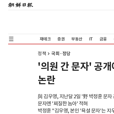
재테크
증권
부동산
IT
금융
정책
국회·정당
'의원 간 문자' 공
논란
與 김우영, 지난달 2일 '野 박정훈 문자 
문자엔 '찌질한 놈아' 적혀
박정훈 "김우영, 본인 '욕설 문자'는 지