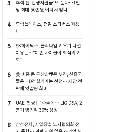
3
추석 전 '민생지원금' 또 푼다…1인
당 최대 50만원 어디서 받나
4
투썸플레이스, 정말 스타벅스 제쳤
나
5
SK하이닉스, 솔리다임 키우기 나선
이유는…"이번 사이클이 최적의 기
회"
6
美 비중 큰 두산밥캣은 부진, 신흥국
뚫은 HD건설기계는 선전… 시장 전
략에 엇갈린 희비
7
UAE '천궁Ⅱ' 수출에… LIG D&A, 2
분기 영업익 30% 성장
8
삼성전자, 사업장별 노사협의회 전
사 통합… 과반 지위 잃은 초기업 노