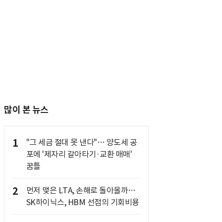
많이 본 뉴스
1
"그 세금 절대 못 낸다"… 양도세 공
포에 '제자리 갈아타기·교환 매매'
꿈틀
2
먼저 맺은 LTA, 손해로 돌아올까…
SK하이닉스, HBM 선점의 기회비용