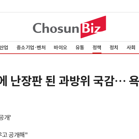
산업
중소기업·벤처
바이오
유통
정책
정치
사회
개에 난장판 된 과방위 국감…
공개'
우고 공개해"