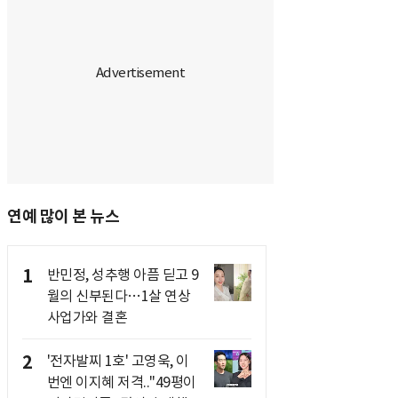
연예 많이 본 뉴스
1
반민정, 성추행 아픔 딛고 9
월의 신부된다…1살 연상
사업가와 결혼
2
'전자발찌 1호' 고영욱, 이
번엔 이지혜 저격.."49평이