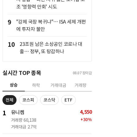
조 '영향력 만회' 시도
9
"강제 국장 복귀냐"… ISA 세제 개편
에 투자자 불만
10
23조원 남은 소상공인 코로나 대
출… 정부, 또 탕감하나
실시간 TOP 종목
08.07
장마감
상승
하락
거래대금
거래량
전체
코스피
코스닥
ETF
4,550
1
유니켐
+
30
%
거래량
60,138
거래대금
2.7억