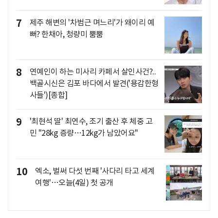
7
제주 해변의 '차범근 며느리'가 왜이리 예
뻐? 한채아, 청량미 뿜뿜
8
연예인이 하는 미사리 카페서 살인사건?..
백골시신은 김포 바다에서 발견('용감한형
사들')[종합]
9
'최현석 딸' 최연수, 조기 출산 후 체중 고
민 "28kg 증량…12kg가 남았어요"
10
엑소, 벌써 다섯 번째 '사다리 타고 세계
여행'…오늘(4일) 첫 공개