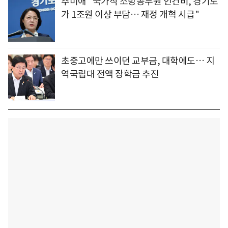
추미애 "국가직 소방공무원 인건비, 경기도
가 1조원 이상 부담… 재정 개혁 시급"
초중고에만 쓰이던 교부금, 대학에도… 지
역국립대 전액 장학금 추진