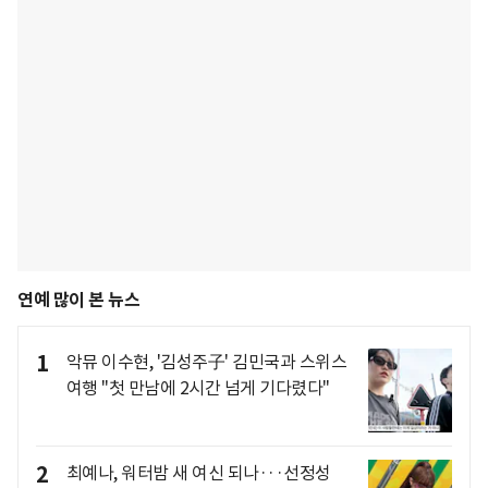
연예 많이 본 뉴스
1
악뮤 이수현, '김성주子' 김민국과 스위스
여행 "첫 만남에 2시간 넘게 기다렸다"
2
최예나, 워터밤 새 여신 되나···선정성