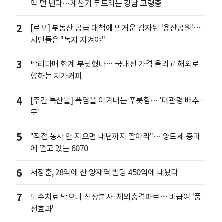
억 덜 낸다…계산기 두드리는 강남 고령층
2
[르포] 부동산 공급 대책에 뜨거운 감자된 '용산공원'…
시민들은 "녹지 지켜야"
3
박리다매 한계 부딪혔나… 국내선 가격 올리고 해외로
향하는 저가커피
4
[주간 특산물] 폭염을 이겨내는 푸릇함… '대관령 배추·
무'
5
"직접 농사 안 지으면 내년까지 팔아라"… 양도세 중과
에 떨고 있는 6070
6
서장훈, 28억에 산 양재역 빌딩 450억에 내놨다
7
도수치료 막으니 신장분사·체외충격파로… 비급여 '풍
선효과'