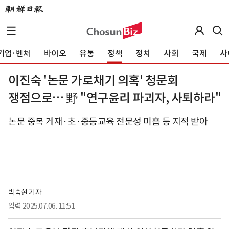
기업·벤처
바이오
유통
정책
정치
사회
국제
사
이진숙 '논문 가로채기 의혹' 청문회
쟁점으로… 野 "연구윤리 파괴자, 사퇴하라"
논문 중복 게재·초·중등교육 전문성 미흡 등 지적 받아
박숙현 기자
입력
2025.07.06. 11:51