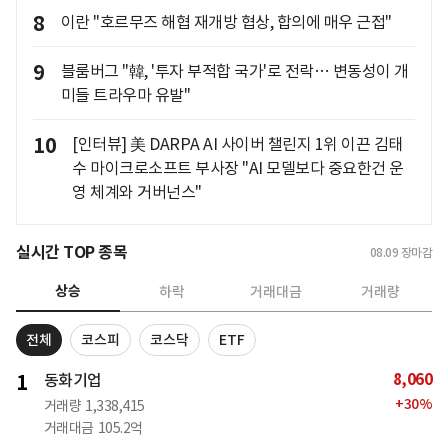
8
이란 "호르무즈 해협 재개방 협상, 합의에 매우 근접"
9
블룸버그 "韓, '투자 부적합 국가'로 전락… 변동성이 개
미들 트라우마 유발"
10
[인터뷰] 美 DARPA AI 사이버 챌린지 1위 이끈 김태
수 마이크로소프트 부사장 "AI 모델보다 중요한건 운
영 체계와 거버넌스"
실시간 TOP 종목
08.09
장마감
상승
하락
거래대금
거래량
전체
코스피
코스닥
ETF
8,060
1
동화기업
+
30
%
거래량
1,338,415
거래대금
105.2억