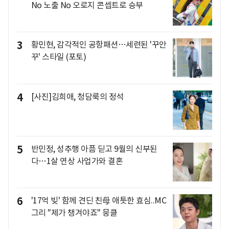
No 노출 No 오로지 콘셉트로 승부
3
황민현, 감각적인 공항패션…세련된 '꾸안
꾸' 스타일 (포토)
4
[사진]김희애, 청담룩의 정석
5
반민정, 성추행 아픔 딛고 9월의 신부된
다…1살 연상 사업가와 결혼
6
'17억 빚' 함께 견딘 친母 애틋한 효심..MC
그리 "제가 챙겨야죠" 뭉클