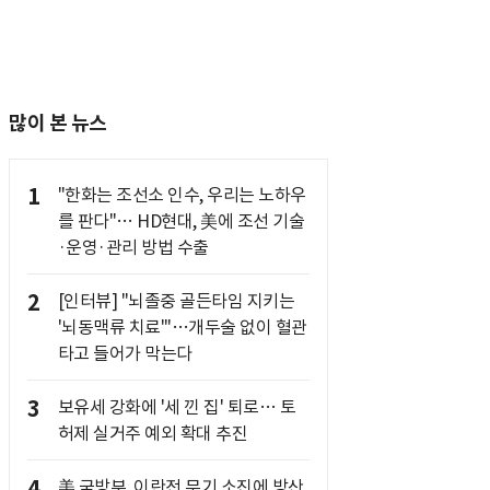
많이 본 뉴스
1
"한화는 조선소 인수, 우리는 노하우
를 판다"… HD현대, 美에 조선 기술
·운영·관리 방법 수출
2
[인터뷰] "뇌졸중 골든타임 지키는
'뇌동맥류 치료'"…개두술 없이 혈관
타고 들어가 막는다
3
보유세 강화에 '세 낀 집' 퇴로… 토
허제 실거주 예외 확대 추진
4
美 국방부, 이란전 무기 소진에 방산