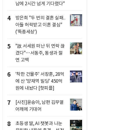
남에 2시간 넘게 기다렸다"
4
방은희 "두 번의 결혼 실패..
아들 허락받고 이혼 결심"
('특종세상')
5
"故 서세원 떠난 뒤 연락 끊
겼다"…서동주, 동생과 절
연 고백
6
'착한 건물주' 서장훈, 28억
에 산 '양재역 빌딩' 450억
원에 내놨다 [핫피플]
7
[사진]윤승아, 남편 김무열
어깨에 기대어
8
초등생 딸, AI 챗봇과 나눈