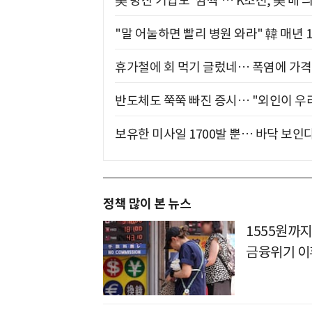
美 방산 기업도 '깜짝'… K조선, 美 배
"말 어눌하면 빨리 병원 와라" 韓 매년 
휴가철에 회 먹기 글렀네… 폭염에 가격 
반도체도 쭉쭉 빠진 증시… "외인이 우리
보유한 미사일 1700발 뿐… 바닥 보인다
정책 많이 본 뉴스
1555원까지
금융위기 이