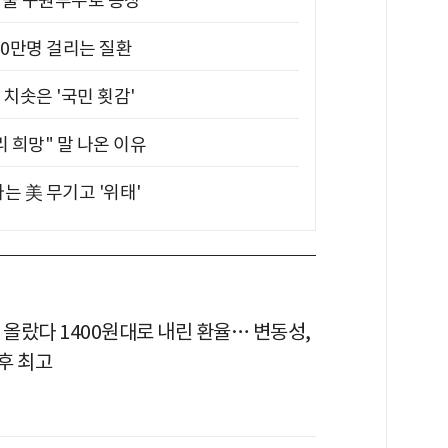
 띄울 구원투수로 등장
10만명 걸리는 질환
치솟은 '국민 횟감'
 희망" 말 나온 이유
는 美 무기고 '위태'
 올랐다 1400원대로 내린 환율… 변동성,
후 최고