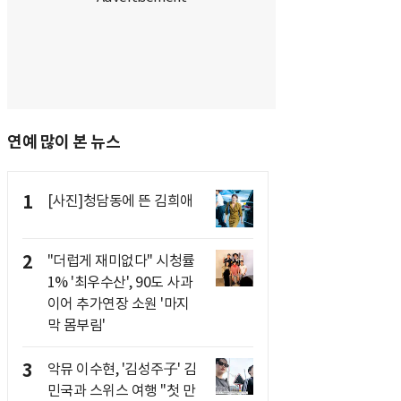
연예 많이 본 뉴스
1
[사진]청담동에 뜬 김희애
2
"더럽게 재미없다" 시청률
1% '최우수산', 90도 사과
이어 추가연장 소원 '마지
막 몸부림'
3
악뮤 이수현, '김성주子' 김
민국과 스위스 여행 "첫 만