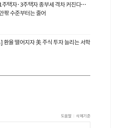
1주택자·3주택자 종부세 격차 커진다…
 안팎 수준부터는 줄어
] 환율 떨어지자 美 주식 투자 늘리는 서학
도움말
삭제기준