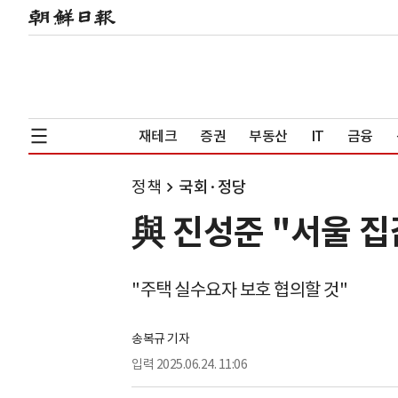
재테크
증권
부동산
IT
금융
정책
국회·정당
與 진성준 "서울 집
"주택 실수요자 보호 협의할 것"
송복규 기자
입력
2025.06.24. 11:06