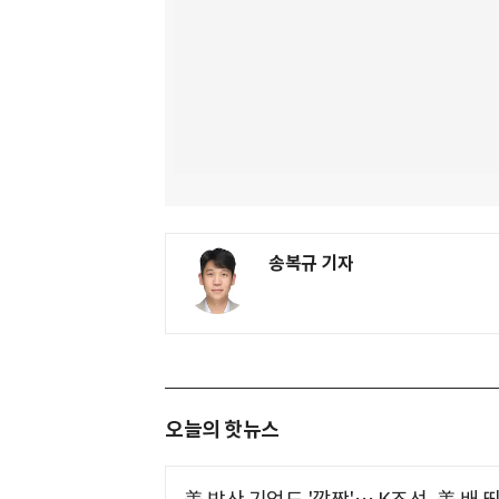
송복규 기자
오늘의 핫뉴스