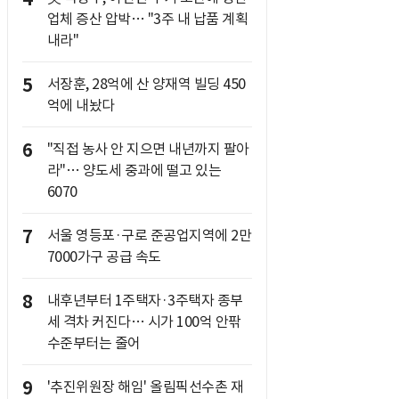
업체 증산 압박… "3주 내 납품 계획
내라"
5
서장훈, 28억에 산 양재역 빌딩 450
억에 내놨다
6
"직접 농사 안 지으면 내년까지 팔아
라"… 양도세 중과에 떨고 있는
6070
7
서울 영등포·구로 준공업지역에 2만
7000가구 공급 속도
8
내후년부터 1주택자·3주택자 종부
세 격차 커진다… 시가 100억 안팎
수준부터는 줄어
9
'추진위원장 해임' 올림픽선수촌 재