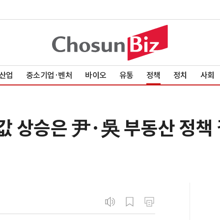
산업
중소기업·벤처
바이오
유통
정책
정치
사회
값 상승은 尹·吳 부동산 정책