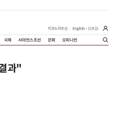
이코노미조선
English
日本語
국제
사이언스조선
문화
오피니언
 결과"