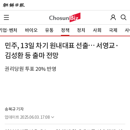
기업·벤처
바이오
유통
정책
정치
사회
국제
사
민주, 13일 차기 원내대표 선출… 서영교·
김성환 등 출마 전망
권리당원 투표 20% 반영
송복규 기자
업데이트
2025.06.03. 17:08