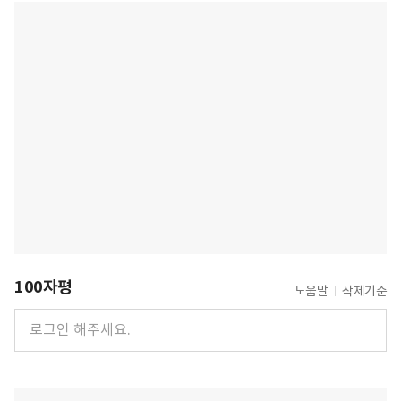
100자평
도움말
삭제기준