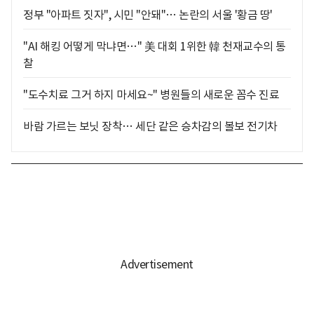
정부 "아파트 짓자", 시민 "안돼"… 논란의 서울 '황금 땅'
"AI 해킹 어떻게 막냐면…" 美 대회 1위한 韓 천재교수의 통
찰
"도수치료 그거 하지 마세요~" 병원들의 새로운 꼼수 진료
바람 가르는 보닛 장착… 세단 같은 승차감의 볼보 전기차