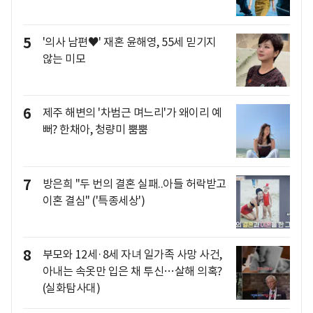
5
'의사 남편♥' 재혼 윤해영, 55세 믿기지
않는 미모
6
제주 해변의 '차범근 며느리'가 왜이리 예
뻐? 한채아, 청량미 뿜뿜
7
방은희 "두 번의 결혼 실패..아들 허락받고
이혼 결심" ('특종세상')
8
부모와 12세·8세 자녀 일가족 사망 사건,
아내는 속옷만 입은 채 투신…살해 의혹?
(실화탐사대)