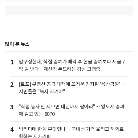
많이 본 뉴스
1
압구정현대, 직접 증여가 매각 후 현금 증여보다 세금 7
억 덜 낸다…계산기 두드리는 강남 고령층
2
[르포] 부동산 공급 대책에 뜨거운 감자된 '용산공원'…
시민들은 "녹지 지켜야"
3
"직접 농사 안 지으면 내년까지 팔아라"… 양도세 중과
에 떨고 있는 6070
4
박리다매 한계 부딪혔나… 국내선 가격 올리고 해외로
향하는 저가커피