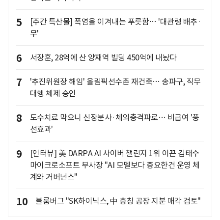
5
[주간 특산물] 폭염을 이겨내는 푸릇함… '대관령 배추·
무'
6
서장훈, 28억에 산 양재역 빌딩 450억에 내놨다
7
'추진위원장 해임' 올림픽선수촌 재건축… 송파구, 직무
대행 체제 승인
8
도수치료 막으니 신장분사·체외충격파로… 비급여 '풍
선효과'
9
[인터뷰] 美 DARPA AI 사이버 챌린지 1위 이끈 김태수
마이크로소프트 부사장 "AI 모델보다 중요한건 운영 체
계와 거버넌스"
10
블룸버그 "SK하이닉스, 中 충칭 공장 지분 매각 검토"