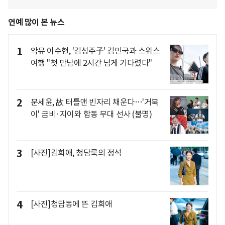
연예 많이 본 뉴스
1
악뮤 이수현, '김성주子' 김민국과 스위스
여행 "첫 만남에 2시간 넘게 기다렸다"
2
문세윤, 故 터틀맨 빈자리 채운다…'거북
이' 금비·지이와 합동 무대 선사 (불명)
3
[사진]김희애, 청담룩의 정석
4
[사진]청담동에 뜬 김희애