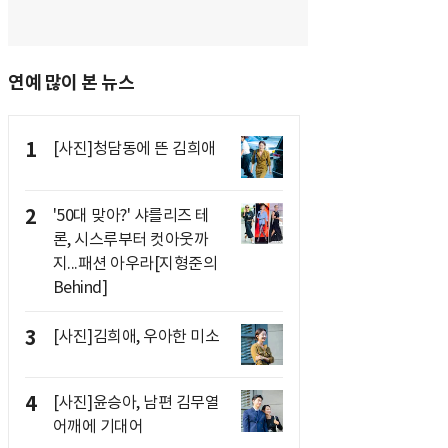
연예 많이 본 뉴스
1
[사진]청담동에 뜬 김희애
2
'50대 맞아?' 샤를리즈 테
론, 시스루부터 컷아웃까
지...패션 아우라[지형준의
Behind]
3
[사진]김희애, 우아한 미소
4
[사진]윤승아, 남편 김무열
어깨에 기대어