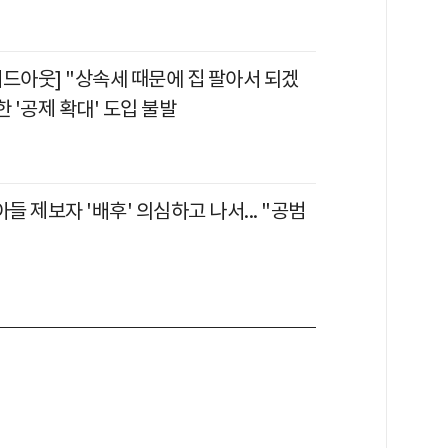
이드아웃] "상속세 때문에 집 팔아서 되겠
한 '공제 확대' 도입 불발
아들 제보자 '배후' 의심하고 나서... "공범