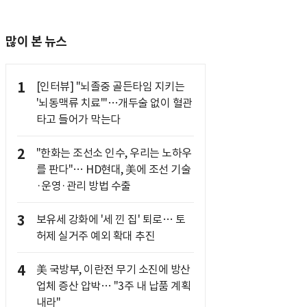
많이 본 뉴스
1
[인터뷰] "뇌졸중 골든타임 지키는
'뇌동맥류 치료'"…개두술 없이 혈관
타고 들어가 막는다
2
"한화는 조선소 인수, 우리는 노하우
를 판다"… HD현대, 美에 조선 기술
·운영·관리 방법 수출
3
보유세 강화에 '세 낀 집' 퇴로… 토
허제 실거주 예외 확대 추진
4
美 국방부, 이란전 무기 소진에 방산
업체 증산 압박… "3주 내 납품 계획
내라"