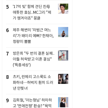
5
'17억 빚' 함께 견딘 친母
애틋한 효심..MC그리 "제
가 챙겨야죠" 뭉클
6
제주 해변의 '차범근 며느
리'가 왜이리 예뻐? 한채아,
청량미 뿜뿜
7
방은희 "두 번의 결혼 실패..
아들 허락받고 이혼 결심"
('특종세상')
8
츠키, 란제리 고스룩도 소
화하네…허벅지 훤히 드러
낸 만찢녀
9
김희철, '아는형님' 하차하
고 '연애전쟁' 환승? "욕먹