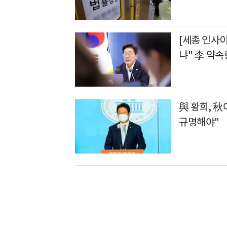
[세종 인사
냐" 李 약속
與 황희, 秋
규명해야"