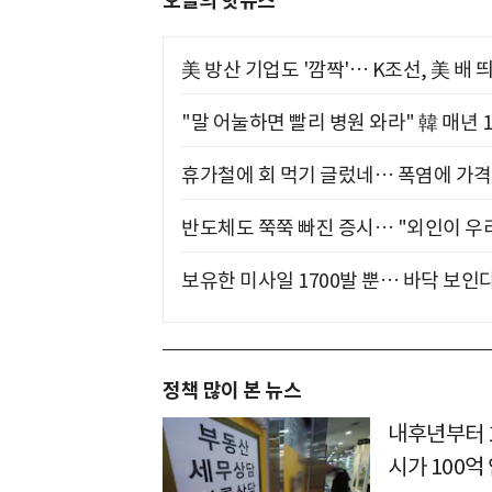
오늘의 핫뉴스
美 방산 기업도 '깜짝'… K조선, 美 배
"말 어눌하면 빨리 병원 와라" 韓 매년 
휴가철에 회 먹기 글렀네… 폭염에 가격 
반도체도 쭉쭉 빠진 증시… "외인이 우리
보유한 미사일 1700발 뿐… 바닥 보인다
정책 많이 본 뉴스
내후년부터 
시가 100억