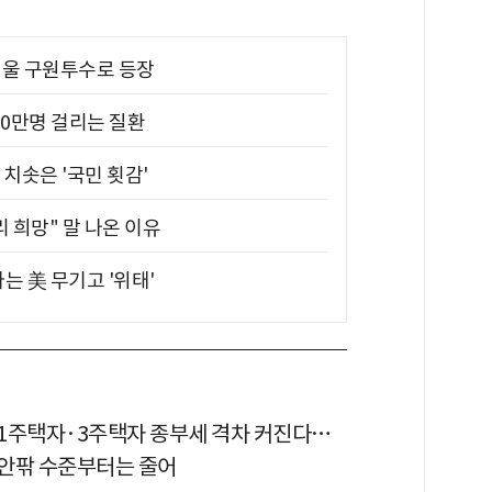
 띄울 구원투수로 등장
10만명 걸리는 질환
치솟은 '국민 횟감'
 희망" 말 나온 이유
는 美 무기고 '위태'
1주택자·3주택자 종부세 격차 커진다…
 안팎 수준부터는 줄어