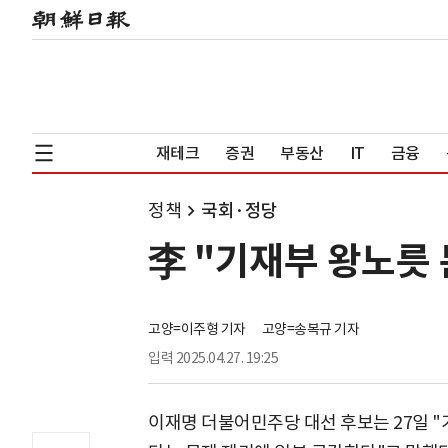
재테크
증권
부동산
IT
금융
정책
국회·정당
李 "기재부 왕노릇
고양=이주형 기자
고양=송복규 기자
입력
2025.04.27. 19:25
이재명 더불어민주당 대선 후보는 27일 