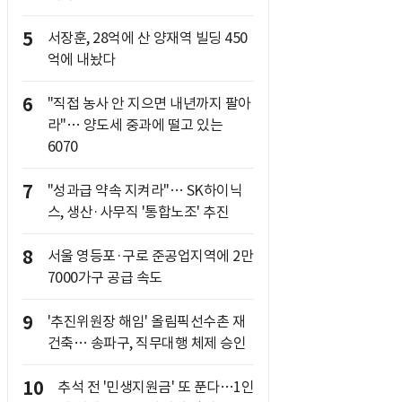
5
서장훈, 28억에 산 양재역 빌딩 450
억에 내놨다
6
"직접 농사 안 지으면 내년까지 팔아
라"… 양도세 중과에 떨고 있는
6070
7
"성과급 약속 지켜라"… SK하이닉
스, 생산·사무직 '통합노조' 추진
8
서울 영등포·구로 준공업지역에 2만
7000가구 공급 속도
9
'추진위원장 해임' 올림픽선수촌 재
건축… 송파구, 직무대행 체제 승인
10
추석 전 '민생지원금' 또 푼다…1인