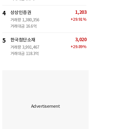
1,203
4
상상인증권
+
29.91
%
거래량
1,380,356
거래대금
16.6억
3,020
5
한국첨단소재
+
29.89
%
거래량
3,991,467
거래대금
118.3억